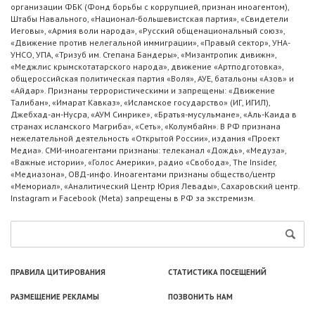
организации ФБК (Фонд борьбы с коррупцией, признан иноагентом),
Штабы Навального, «Национал-большевистская партия», «Свидетели
Иеговы», «Армия воли народа», «Русский общенациональный союз»,
«Движение против нелегальной иммиграции», «Правый сектор», УНА-
УНСО, УПА, «Тризуб им. Степана Бандеры», «Мизантропик дивижн»,
«Меджлис крымскотатарского народа», движение «Артподготовка»,
общероссийская политическая партия «Воля», АУЕ, батальоны «Азов» и
«Айдар». Признаны террористическими и запрещены: «Движение
Талибан», «Имарат Кавказ», «Исламское государство» (ИГ, ИГИЛ),
Джебхад-ан-Нусра, «АУМ Синрике», «Братья-мусульмане», «Аль-Каида в
странах исламского Магриба», «Сеть», «Колумбайн». В РФ признана
нежелательной деятельность «Открытой России», издания «Проект
Медиа». СМИ-иноагентами признаны: телеканал «Дождь», «Медуза»,
«Важные истории», «Голос Америки», радио «Свобода», The Insider,
«Медиазона», ОВД-инфо. Иноагентами признаны общество/центр
«Мемориал», «Аналитический Центр Юрия Левады», Сахаровский центр.
Instagram и Facebook (Metа) запрещены в РФ за экстремизм.
ПРАВИЛА ЦИТИРОВАНИЯ
СТАТИСТИКА ПОСЕЩЕНИЙ
РАЗМЕЩЕНИЕ РЕКЛАМЫ
ПОЗВОНИТЬ НАМ