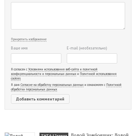
Прикрепить изображение
Ваше имя
E-mail
(необязательно)
Я согласен с
Условиями использования веб-сайта и политикой
конфиденциальности и персональных данных
и
Политикой использования
cookies
Я даю
Согласие на обработку персональных данных
и ознакомлен с
Политикой
обработки персональных данных
Долой Зомбоящик: Долой
ТНТ4-12канал