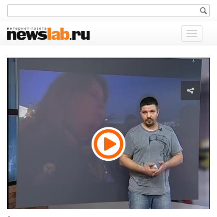
Показат
меню