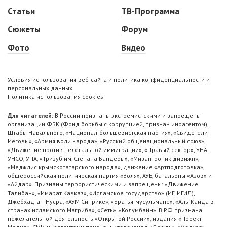
Статьи
ТВ-Программа
Сюжеты
Форум
Фото
Видео
Условия использования веб-сайта и политика конфиденциальности и
персональных данных
Политика использования cookies
Для читателей:
В России признаны экстремистскими и запрещены
организации ФБК (Фонд борьбы с коррупцией, признан иноагентом),
Штабы Навального, «Национал-большевистская партия», «Свидетели
Иеговы», «Армия воли народа», «Русский общенациональный союз»,
«Движение против нелегальной иммиграции», «Правый сектор», УНА-
УНСО, УПА, «Тризуб им. Степана Бандеры», «Мизантропик дивижн»,
«Меджлис крымскотатарского народа», движение «Артподготовка»,
общероссийская политическая партия «Воля», АУЕ, батальоны «Азов» и
«Айдар». Признаны террористическими и запрещены: «Движение
Талибан», «Имарат Кавказ», «Исламское государство» (ИГ, ИГИЛ),
Джебхад-ан-Нусра, «АУМ Синрике», «Братья-мусульмане», «Аль-Каида в
странах исламского Магриба», «Сеть», «Колумбайн». В РФ признана
нежелательной деятельность «Открытой России», издания «Проект