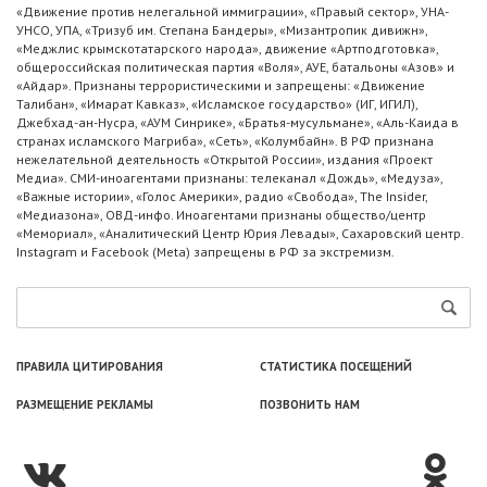
«Движение против нелегальной иммиграции», «Правый сектор», УНА-
УНСО, УПА, «Тризуб им. Степана Бандеры», «Мизантропик дивижн»,
«Меджлис крымскотатарского народа», движение «Артподготовка»,
общероссийская политическая партия «Воля», АУЕ, батальоны «Азов» и
«Айдар». Признаны террористическими и запрещены: «Движение
Талибан», «Имарат Кавказ», «Исламское государство» (ИГ, ИГИЛ),
Джебхад-ан-Нусра, «АУМ Синрике», «Братья-мусульмане», «Аль-Каида в
странах исламского Магриба», «Сеть», «Колумбайн». В РФ признана
нежелательной деятельность «Открытой России», издания «Проект
Медиа». СМИ-иноагентами признаны: телеканал «Дождь», «Медуза»,
«Важные истории», «Голос Америки», радио «Свобода», The Insider,
«Медиазона», ОВД-инфо. Иноагентами признаны общество/центр
«Мемориал», «Аналитический Центр Юрия Левады», Сахаровский центр.
Instagram и Facebook (Metа) запрещены в РФ за экстремизм.
ПРАВИЛА ЦИТИРОВАНИЯ
СТАТИСТИКА ПОСЕЩЕНИЙ
РАЗМЕЩЕНИЕ РЕКЛАМЫ
ПОЗВОНИТЬ НАМ