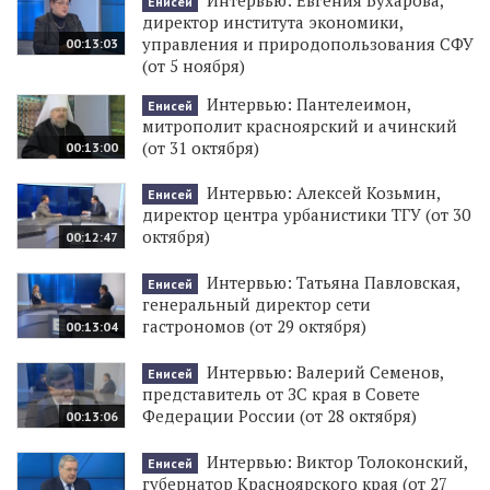
Енисей
директор института экономики,
управления и природопользования СФУ
00:13:03
(от 5 ноября)
Интервью: Пантелеимон,
Енисей
митрополит красноярский и ачинский
(от 31 октября)
00:13:00
Интервью: Алексей Козьмин,
Енисей
директор центра урбанистики ТГУ (от 30
октября)
00:12:47
Интервью: Татьяна Павловская,
Енисей
генеральный директор сети
гастрономов (от 29 октября)
00:13:04
Интервью: Валерий Семенов,
Енисей
представитель от ЗС края в Совете
Федерации России (от 28 октября)
00:13:06
Интервью: Виктор Толоконский,
Енисей
губернатор Красноярского края (от 27