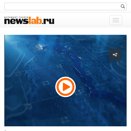
Показат
меню