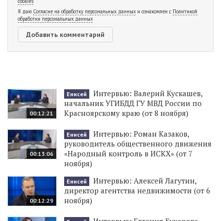
cookies
Я даю
Согласие на обработку персональных данных
и ознакомлен с
Политикой
обработки персональных данных
Интервью: Валерий Кускашев,
Енисей
начальник УГИБДД ГУ МВД России по
Красноярскому краю (от 8 ноября)
00:12:21
Интервью: Роман Казаков,
Енисей
руководитель общественного движения
«Народный контроль в ИСКХ» (от 7
00:13:06
ноября)
Интервью: Алексей Лагутин,
Енисей
директор агентства недвижимости (от 6
ноября)
00:12:29
Интервью: Евгения Бухарова,