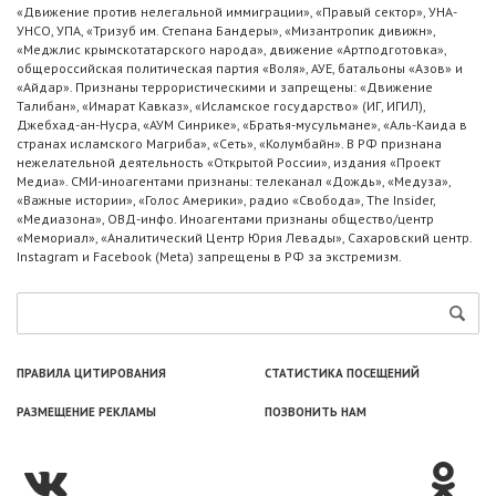
«Движение против нелегальной иммиграции», «Правый сектор», УНА-
УНСО, УПА, «Тризуб им. Степана Бандеры», «Мизантропик дивижн»,
«Меджлис крымскотатарского народа», движение «Артподготовка»,
общероссийская политическая партия «Воля», АУЕ, батальоны «Азов» и
«Айдар». Признаны террористическими и запрещены: «Движение
Талибан», «Имарат Кавказ», «Исламское государство» (ИГ, ИГИЛ),
Джебхад-ан-Нусра, «АУМ Синрике», «Братья-мусульмане», «Аль-Каида в
странах исламского Магриба», «Сеть», «Колумбайн». В РФ признана
нежелательной деятельность «Открытой России», издания «Проект
Медиа». СМИ-иноагентами признаны: телеканал «Дождь», «Медуза»,
«Важные истории», «Голос Америки», радио «Свобода», The Insider,
«Медиазона», ОВД-инфо. Иноагентами признаны общество/центр
«Мемориал», «Аналитический Центр Юрия Левады», Сахаровский центр.
Instagram и Facebook (Metа) запрещены в РФ за экстремизм.
ПРАВИЛА ЦИТИРОВАНИЯ
СТАТИСТИКА ПОСЕЩЕНИЙ
РАЗМЕЩЕНИЕ РЕКЛАМЫ
ПОЗВОНИТЬ НАМ