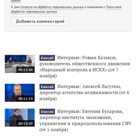
cookies
Я даю
Согласие на обработку персональных данных
и ознакомлен с
Политикой
обработки персональных данных
Интервью: Роман Казаков,
Енисей
руководитель общественного движения
«Народный контроль в ИСКХ» (от 7
00:13:06
ноября)
Интервью: Алексей Лагутин,
Енисей
директор агентства недвижимости (от 6
ноября)
00:12:29
Интервью: Евгения Бухарова,
Енисей
директор института экономики,
управления и природопользования СФУ
00:13:03
(от 5 ноября)