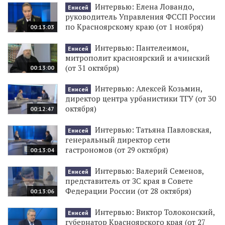
Интервью: Елена Ловандо,
Енисей
руководитель Управления ФССП России
по Красноярскому краю (от 1 ноября)
00:13:03
Интервью: Пантелеимон,
Енисей
митрополит красноярский и ачинский
(от 31 октября)
00:13:00
Интервью: Алексей Козьмин,
Енисей
директор центра урбанистики ТГУ (от 30
октября)
00:12:47
Интервью: Татьяна Павловская,
Енисей
генеральный директор сети
гастрономов (от 29 октября)
00:13:04
Интервью: Валерий Семенов,
Енисей
представитель от ЗС края в Совете
Федерации России (от 28 октября)
00:13:06
Интервью: Виктор Толоконский,
Енисей
губернатор Красноярского края (от 27