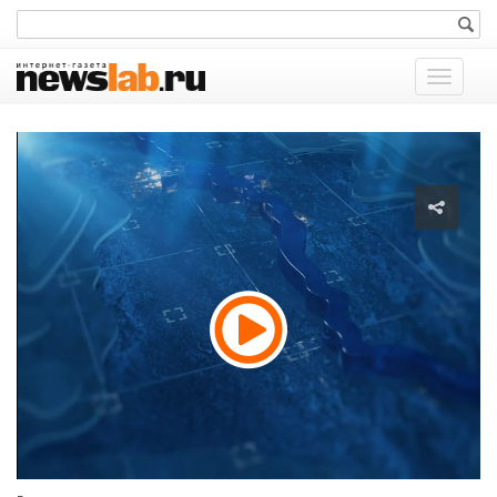
Показат
меню