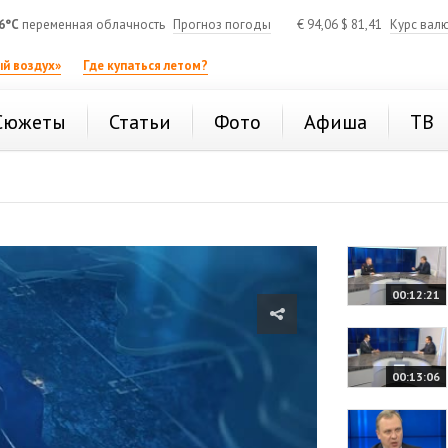
6°C
переменная облачность
Прогноз погоды
€
94,06
$
81,41
Курс вал
й воздух»
Где купаться летом?
Сюжеты
Статьи
Фото
Афиша
ТВ
00:12:21
00:13:06