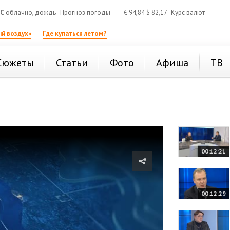
°C
облачно, дождь
Прогноз погоды
€
94,84
$
82,17
Курс валют
й воздух»
Где купаться летом?
Сюжеты
Статьи
Фото
Афиша
ТВ
00:12:21
00:12:29