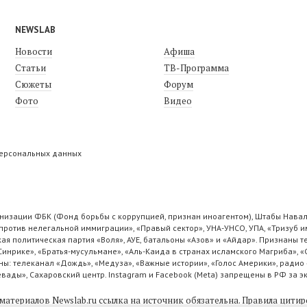
NEWSLAB
Новости
Афиша
Статьи
ТВ-Программа
Сюжеты
Форум
Фото
Видео
персональных данных
низации ФБК (Фонд борьбы с коррупцией, признан иноагентом), Штабы Навал
ротив нелегальной иммиграции», «Правый сектор», УНА-УНСО, УПА, «Тризуб и
ая политическая партия «Воля», АУЕ, батальоны «Азов» и «Айдар». Признаны
 Синрике», «Братья-мусульмане», «Аль-Каида в странах исламского Магриба», 
ы: телеканал «Дождь», «Медуза», «Важные истории», «Голос Америки», радио 
ады», Сахаровский центр. Instagram и Facebook (Metа) запрещены в РФ за э
материалов Newslab.ru ссылка на источник обязательна.
Правила цитир