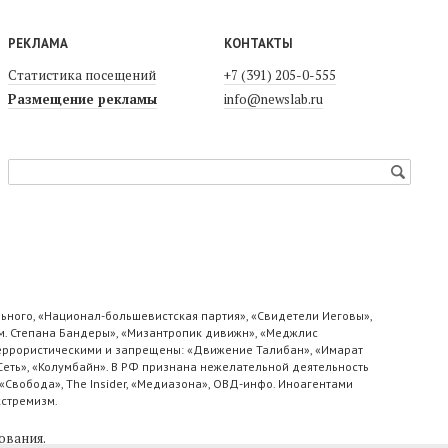
РЕКЛАМА
КОНТАКТЫ
Статистика посещений
+7 (391) 205-0-555
Размещение рекламы
info@newslab.ru
ьного, «Национал-большевистская партия», «Свидетели Иеговы»,
м. Степана Бандеры», «Мизантропик дивижн», «Меджлис
 террористическими и запрещены: «Движение Талибан», «Имарат
«Сеть», «Колумбайн». В РФ признана нежелательной деятельность
«Свобода», The Insider, «Медиазона», ОВД-инфо. Иноагентами
кстремизм.
ования
.