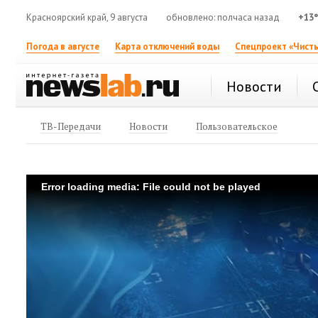
Красноярский край, 9 августа
обновлено: полчаса назад
+13
Погода в августе
Карта отключений воды
Спецпроект «Чисты
Новости
ТВ-Передачи
Новости
Пользовательское
Error loading media: File could not be played