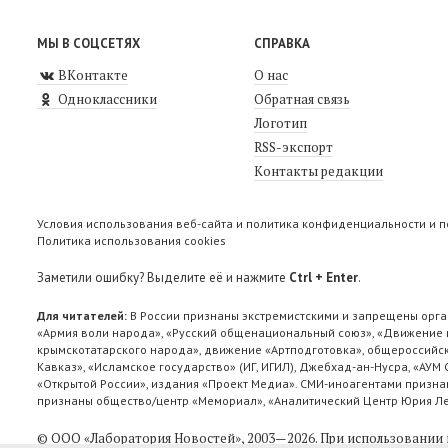
МЫ В СОЦСЕТЯХ
СПРАВКА
ВКонтакте
О нас
Одноклассники
Обратная связь
Логотип
RSS-экспорт
Контакты редакции
Условия использования веб-сайта и политика конфиденциальности и 
Политика использования cookies
Заметили ошибку? Выделите её и нажмите
Ctrl + Enter
.
Для читателей:
В России признаны экстремистскими и запрещены орга
«Армия воли народа», «Русский общенациональный союз», «Движение п
крымскотатарского народа», движение «Артподготовка», общероссийск
Кавказ», «Исламское государство» (ИГ, ИГИЛ), Джебхад-ан-Нусра, «АУМ
«Открытой России», издания «Проект Медиа». СМИ-иноагентами признан
признаны общество/центр «Мемориал», «Аналитический Центр Юрия Лев
© ООО «Лаборатория Новоcтей», 2003—2026.
При использовании 