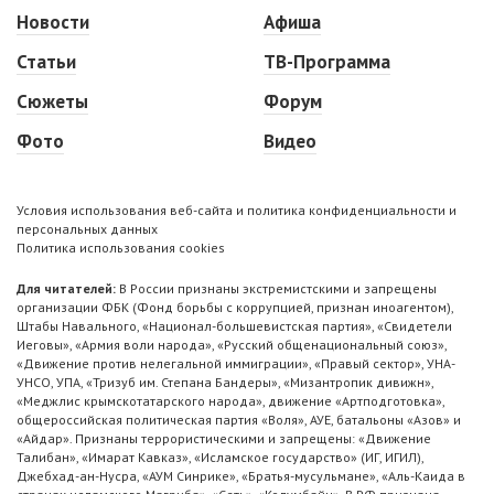
Новости
Афиша
Статьи
ТВ-Программа
Сюжеты
Форум
Фото
Видео
Условия использования веб-сайта и политика конфиденциальности и
персональных данных
Политика использования cookies
Для читателей:
В России признаны экстремистскими и запрещены
организации ФБК (Фонд борьбы с коррупцией, признан иноагентом),
Штабы Навального, «Национал-большевистская партия», «Свидетели
Иеговы», «Армия воли народа», «Русский общенациональный союз»,
«Движение против нелегальной иммиграции», «Правый сектор», УНА-
УНСО, УПА, «Тризуб им. Степана Бандеры», «Мизантропик дивижн»,
«Меджлис крымскотатарского народа», движение «Артподготовка»,
общероссийская политическая партия «Воля», АУЕ, батальоны «Азов» и
«Айдар». Признаны террористическими и запрещены: «Движение
Талибан», «Имарат Кавказ», «Исламское государство» (ИГ, ИГИЛ),
Джебхад-ан-Нусра, «АУМ Синрике», «Братья-мусульмане», «Аль-Каида в