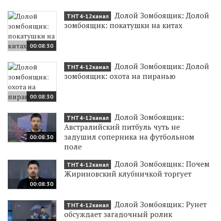
Долой Зомбоящик: Долой
ТНТ4-12канал
зомбоящик: покатушки на китах
00:08:30
Долой Зомбоящик: Долой
ТНТ4-12канал
зомбоящик: охота на пиранью
00:08:30
Долой Зомбоящик:
ТНТ4-12канал
Австралийский питбуль чуть не
задушил соперника на футбольном
00:08:30
поле
Долой Зомбоящик: Почем
ТНТ4-12канал
Жириновский клубничкой торгует
00:08:30
Долой Зомбоящик: Рунет
ТНТ4-12канал
обсуждает загадочный ролик