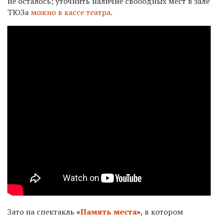
не осталось; уточнить наличие свободных мест в зале
ТЮЗа
можно в кассе театра
.
Зато на спектакль
«
Память места
»
, в котором