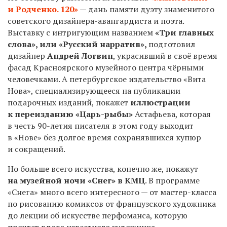
и Родченко. 120»
— дань памяти дуэту знаменитого
советского дизайнера-авангардиста и поэта.
Выставку с интригующим названием
«Три главных
слова», или «Русский нарратив»,
подготовил
дизайнер
Андрей Логвин
, украсивший в своё время
фасад Красноярского музейного центра чёрными
человечками. А петербургское издательство «Вита
Нова», специализирующееся на публикации
подарочных изданий, покажет
иллюстрации
к переизданию «Царь-рыбы»
Астафьева, которая
в честь
90-летия
писателя в этом году выходит
в «Нове» без долгое время сохранявшихся купюр
и сокращений.
Но больше всего искусства, конечно же, покажут
на музейной ночи «Снег» в КМЦ
. В программе
«Снега» много всего интересного — от мастер-класса
по рисованию комиксов от французского художника
до лекции об искусстве перфоманса, которую
прочтет вдова известного художника-