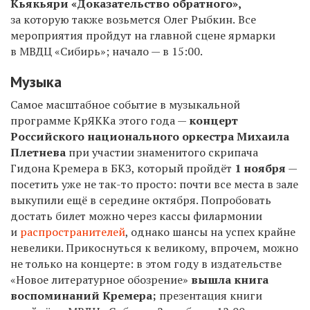
Кьякьяри «Доказательство обратного»,
за которую также возьмется Олег Рыбкин.
Все
мероприятия пройдут на главной сцене ярмарки
в МВДЦ «Сибирь»; начало — в 15:00.
Музыка
Самое масштабное событие в музыкальной
программе КрЯККа этого года —
концерт
Российского национального оркестра Михаила
Плетнева
при участии знаменитого скрипача
Гидона Кремера в БКЗ, который пройдёт
1
ноября
—
посетить уже не так-то просто: почти все места в зале
выкупили ещё в середине октября. Попробовать
достать билет можно через кассы филармонии
и
распространителей
, однако шансы на успех крайне
невелики. Прикоснуться к великому, впрочем, можно
не только на концерте: в этом году в издательстве
«Новое литературное обозрение»
вышла книга
воспоминаний Кремера;
презентация книги