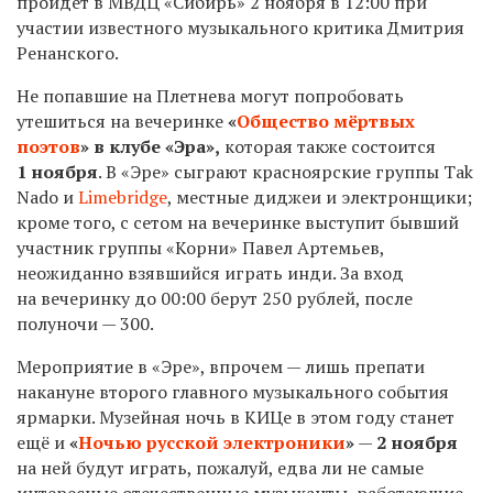
пройдёт в МВДЦ «Сибирь»
2
ноября в 12:00 при
участии известного музыкального критика Дмитрия
Ренанского.
Не попавшие на Плетнева могут попробовать
утешиться на вечеринке
«
Общество мёртвых
поэтов
» в клубе «Эра»,
которая также состоится
1 ноября
. В «Эре» сыграют красноярские группы Tak
Nado и
Limebridge
, местные диджеи и электронщики;
кроме того, с сетом на вечеринке выступит бывший
участник группы «Корни» Павел Артемьев,
неожиданно взявшийся играть инди. За вход
на вечеринку до 00:00 берут 250 рублей, после
полуночи — 300.
Мероприятие в «Эре», впрочем — лишь препати
накануне второго главного музыкального события
ярмарки. Музейная ночь в КИЦе в этом году станет
ещё и
«
Ночью русской электроники
»
—
2
ноября
на ней будут играть, пожалуй, едва ли не самые
интересные отечественные музыканты, работающие