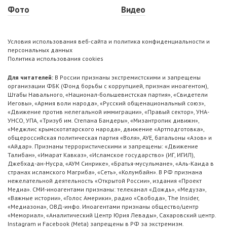
Фото
Видео
Условия использования веб-сайта и политика конфиденциальности и
персональных данных
Политика использования cookies
Для читателей:
В России признаны экстремистскими и запрещены
организации ФБК (Фонд борьбы с коррупцией, признан иноагентом),
Штабы Навального, «Национал-большевистская партия», «Свидетели
Иеговы», «Армия воли народа», «Русский общенациональный союз»,
«Движение против нелегальной иммиграции», «Правый сектор», УНА-
УНСО, УПА, «Тризуб им. Степана Бандеры», «Мизантропик дивижн»,
«Меджлис крымскотатарского народа», движение «Артподготовка»,
общероссийская политическая партия «Воля», АУЕ, батальоны «Азов» и
«Айдар». Признаны террористическими и запрещены: «Движение
Талибан», «Имарат Кавказ», «Исламское государство» (ИГ, ИГИЛ),
Джебхад-ан-Нусра, «АУМ Синрике», «Братья-мусульмане», «Аль-Каида в
странах исламского Магриба», «Сеть», «Колумбайн». В РФ признана
нежелательной деятельность «Открытой России», издания «Проект
Медиа». СМИ-иноагентами признаны: телеканал «Дождь», «Медуза»,
«Важные истории», «Голос Америки», радио «Свобода», The Insider,
«Медиазона», ОВД-инфо. Иноагентами признаны общество/центр
«Мемориал», «Аналитический Центр Юрия Левады», Сахаровский центр.
Instagram и Facebook (Metа) запрещены в РФ за экстремизм.