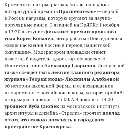
Кроме того, на ярмарке заработала площадка
литературной премии
«Просветитель» —
первой
в России награды, которую вручают за научно-
популярные книги
.
С лекцией на КрЯККе
1
ноября
в 13:30 выступит
финалист премии прошлого
года Борис Ковалев,
автор работы «Повседневная
жизнь населения России в период нацистской
оккупации
».
Модератором площадки станет
известный издатель, директор московского
Института книги
Александр Гаврилов
. Интересной
также обещает быть
лекция главного редактора
журнала «Теория моды» Людмилы Алябьевой
об
истории школьной формы и её возвращении
в современные российские школы, которая пройдёт
на ярмарке
3
ноября в 15:00. А
4
ноября в 14:00
урбанист Куба Снопек
из московского института
архитектуры и дизайна «Стрелка» прочтет
доклад
о том, что можно поменять в городском
пространстве Красноярска
.