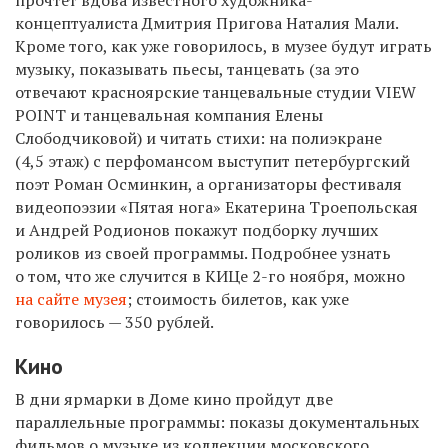
концептуалиста Дмитрия Пригова Наталия Мали.
Кроме того, как уже говорилось, в музее будут играть
музыку, показывать пьесы, танцевать (за это
отвечают красноярские танцевальные студии VIEW
POINT и танцевальная компания Елены
Слободчиковой) и читать стихи: на полиэкране
(4,5 этаж) с перфомансом выступит петербургский
поэт Роман Осминкин, а организаторы фестиваля
видеопоэзии «Пятая нога» Екатерина Троепольская
и Андрей Родионов покажут подборку лучших
роликов из своей программы. Подробнее узнать
о том, что же случится в КИЦе
2-го
ноября, можно
на сайте музея
; стоимость билетов, как уже
говорилось — 350 рублей.
Кино
В дни ярмарки в Доме кино пройдут две
параллельные программы: показы документальных
фильмов о музыке из коллекции московского