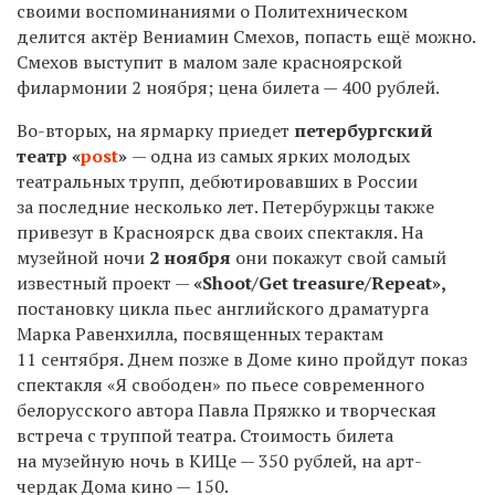
своими воспоминаниями о Политехническом
делится актёр Вениамин Смехов, попасть ещё можно.
Смехов выступит в малом зале красноярской
филармонии
2
ноября; цена билета — 400 рублей.
Во-вторых, на ярмарку приедет
петербургский
театр «
post
»
— одна из самых ярких молодых
театральных трупп, дебютировавших в России
за последние несколько лет. Петербуржцы также
привезут в Красноярск два своих спектакля. На
музейной ночи
2
ноября
они покажут свой самый
известный проект —
«Shoot/Get treasure/Repeat»,
постановку цикла пьес английского драматурга
Марка Равенхилла, посвященных терактам
11
сентября
.
Днем позже в Доме кино пройдут показ
спектакля «Я свободен» по пьесе современного
белорусского автора Павла Пряжко и творческая
встреча с труппой театра. Стоимость билета
на музейную ночь в КИЦе — 350 рублей, на арт-
чердак Дома кино — 150.