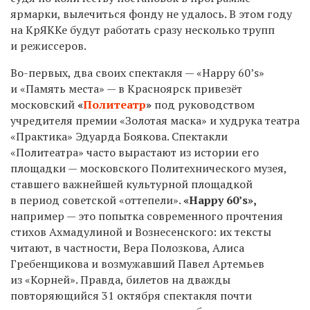
ярмарки, вылечиться фонду не удалось. В этом году
на КрЯККе будут работать сразу несколько трупп
и режиссеров.
Во-первых, два своих спектакля — «Happy 60’s»
и «Память места» — в Красноярск привезёт
московский
«
Политеатр
»
под руководством
учредителя премии «Золотая маска» и худрука театра
«Практика» Эдуарда Боякова. Спектакли
«Политеатра» часто вырастают из истории его
площадки — московского Политехнического музея,
ставшего важнейшей культурной площадкой
в период советской «оттепели».
«
Happy
60’
s
»,
например — это попытка современного прочтения
стихов Ахмадулиной и Вознесенского: их тексты
читают, в частности, Вера Полозкова, Алиса
Гребенщикова и возмужавший Павел Артемьев
из «Корней». Правда, билетов на дважды
повторяющийся
31
октября спектакля почти