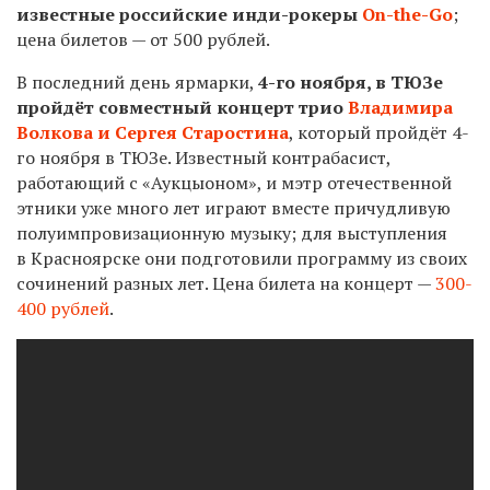
известные российские инди-рокеры
On
-
the
-
Go
;
цена билетов — от 500 рублей.
В последний день ярмарки,
4-го
ноября, в ТЮЗе
пройдёт совместный концерт трио
Владимира
Волкова и Сергея Старостина
, который пройдёт
4-
го
ноября в ТЮЗе. Известный контрабасист,
работающий с «Аукцыоном», и мэтр отечественной
этники уже много лет играют вместе причудливую
полуимпровизационную музыку; для выступления
в Красноярске они подготовили программу из своих
сочинений разных лет. Цена билета на концерт —
300-
400 рублей
.