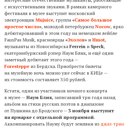
с искусственными звуками. В рамках камерного
фестиваля в музее выступит московский
электронщик
Mujuice
, группа
«
Самое большое
простое число
»
, молодой петербуржец
Nocow
, ярко
дебютировавший в этом году на немецком лейбле
FauxPas Musik, красноярцы
«
Эхолов
»
и
Hmot
,
музыканты из Новосибирска
Ferrein
и
Speck
,
екатеринбуржский рэпер Наум Блик, и ещё один
заметный дебютант этого года —
Foresteppe
из Бердска. Приобрести билеты
на музейную ночь можно уже сейчас в КИЦе —
их стоимость составляет 350 рублей.
Кстати, один из участников ночного концерта
в музее —
Наум Блик
, записавший три года назад
альбом на стихи русских поэтов в диапазоне
от Пушкина до Бродского —
3
ноября выступит
на ярмарке с отдельной программой
.
Аккомпанировать Науму будут земляки из
джаз-трио