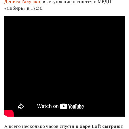
Дениса Галушко
; выступление начнется в МВДЦ
«Сибирь» в 17:30.
А всего несколько часов спустя
в баре
Loft
сыграют