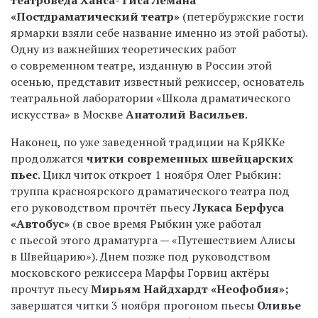
«Постдраматический театр»
(петербуржские гости
ярмарки взяли себе название именно из этой работы).
Одну из важнейших теоретических работ
о современном театре, изданную в России этой
осенью, представит известный режиссер, основатель
театральной лаборатории «Школа драматического
искусства» в Москве
Анатолий Васильев
.
Наконец, по уже заведенной традиции на КрЯККе
продолжатся
читки современных швейцарских
пьес
. Цикл читок откроет
1
ноября Олег Рыбкин:
труппа красноярского драматического театра под
его руководством прочтёт пьесу
Лукаса Берфуса
«Автобус»
(в свое время Рыбкин уже работал
с пьесой этого драматурга
—
«Путешествием Алисы
в Швейцарию»). Днем позже под руководством
московского режиссера Марфы Горвиц актёры
прочтут пьесу
Мирьям Найдхардт «Неофобия»;
завершатся читки
3
ноября прогоном пьесы
Оливье