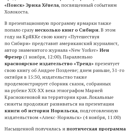
«Поиск» Эрика Хёвела
, посвященный событиям
Холокоста.
В презентационную программу ярмарки также
попало сразу
несколько книг о Сибири
. В этом
году на КрЯККе свою книгу «Путешествуя
по Сибири» представит американский журналист,
автор знаменитого журнала «New Yorker»
Иен
Фрезер
(1 ноября, 12:00). Параллельно
красноярское издательство «Тренд»
презентует
свою книгу об Андрее Поздееве; днем раньше,
31-го
октября в 15:30, издательство также
продемонстрирует сборник сказок, собранных
на рубеже
XIX-XX
века этнографом Марией
Красноженовой на территории края. Локальные
сюжеты продолжат развиваться на презентации
книги об истории Норильска
, подготовленную
издательством «Апекс-Норильск» (4 ноября, 11:00)
Насыщенной получилась и
поэтическая программа