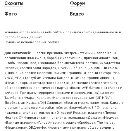
Сюжеты
Форум
Фото
Видео
Условия использования веб-сайта и политика конфиденциальности и
персональных данных
Политика использования cookies
Для читателей:
В России признаны экстремистскими и запрещены
организации ФБК (Фонд борьбы с коррупцией, признан иноагентом),
Штабы Навального, «Национал-большевистская партия», «Свидетели
Иеговы», «Армия воли народа», «Русский общенациональный союз»,
«Движение против нелегальной иммиграции», «Правый сектор», УНА-
УНСО, УПА, «Тризуб им. Степана Бандеры», «Мизантропик дивижн»,
«Меджлис крымскотатарского народа», движение «Артподготовка»,
общероссийская политическая партия «Воля», АУЕ, батальоны «Азов» и
«Айдар». Признаны террористическими и запрещены: «Движение
Талибан», «Имарат Кавказ», «Исламское государство» (ИГ, ИГИЛ),
Джебхад-ан-Нусра, «АУМ Синрике», «Братья-мусульмане», «Аль-Каида в
странах исламского Магриба», «Сеть», «Колумбайн». В РФ признана
нежелательной деятельность «Открытой России», издания «Проект
Медиа». СМИ-иноагентами признаны: телеканал «Дождь», «Медуза»,
«Важные истории», «Голос Америки», радио «Свобода», The Insider,
«Медиазона», ОВД-инфо. Иноагентами признаны общество/центр