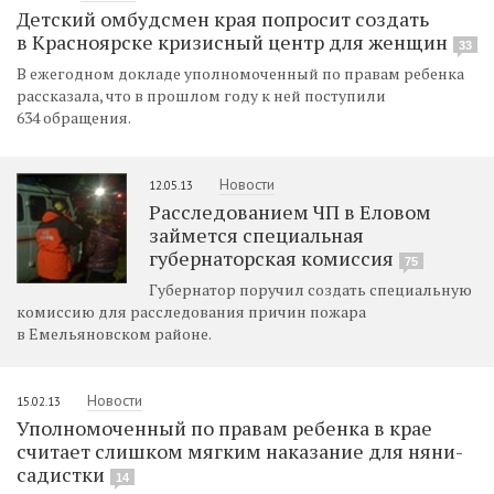
Детский омбудсмен края попросит создать
в Красноярске кризисный центр для женщин
33
В ежегодном докладе уполномоченный по правам ребенка
рассказала, что в прошлом году к ней поступили
634 обращения.
Новости
12.05.13
Расследованием ЧП в Еловом
займется специальная
губернаторская комиссия
75
Губернатор поручил создать специальную
комиссию для расследования причин пожара
в Емельяновском районе.
Новости
15.02.13
Уполномоченный по правам ребенка в крае
считает слишком мягким наказание для няни-
садистки
14