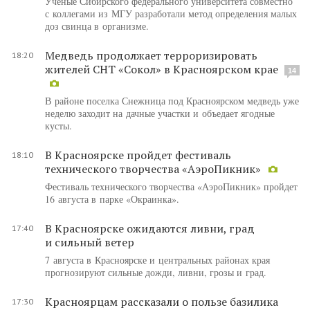
Ученые Сибирского федерального университета совместно
с коллегами из МГУ разработали метод определения малых
доз свинца в организме.
Медведь продолжает терроризировать
18:20
жителей СНТ «Сокол» в Красноярском крае
14
В районе поселка Снежница под Красноярском медведь уже
неделю заходит на дачные участки и объедает ягодные
кусты.
В Красноярске пройдет фестиваль
18:10
технического творчества «АэроПикник»
Фестиваль технического творчества «АэроПикник» пройдет
16 августа в парке «Окраинка».
В Красноярске ожидаются ливни, град
17:40
и сильный ветер
7 августа в Красноярске и центральных районах края
прогнозируют сильные дожди, ливни, грозы и град.
Красноярцам рассказали о пользе базилика
17:30