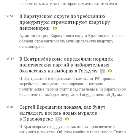
пересчитать плату за некоторые коммунальные услуги.
В Каратузском округе по требованию
16:50
прокуратуры отремонтируют квартиру
пенсионерки
Администрацию Каратузского округа Красноярского края
обязали отремонтировать муниципальную квартиру
пенсионерки.
В Центризбиркоме определили порядок
16:47
политических партий в избирательных
бюллетенях на выборах в Госдуму
5
В Центральной избирательной комиссии РФ прошла
жеребьевка, определившая порядок, в котором
политические партии будут представлены в избирательном
бюллетене на выборах депутатов Государственной Думы.
Сергей Верещагин показал, как будут
16:40
выглядеть восемь новых муралов
в Красноярске
10
В Красноярске создадут восемь новых произведений
уличного искусства. Об этом сообщил глава города Сергей