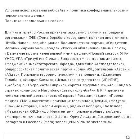
Условия использования веб-сайта и политика конфиденциальности и
персональных данных
Политика использования cookies
Для читателей:
В России признаны экстремистскими и запрещены
организации ФБК (Фонд борьбы с коррупцией, признан иноагентом),
Штабы Навального, «Национал-большевистская партия», «Свидетели
Иеговы», «Армия воли народа», «Русский общенациональный союз»,
«Движение против нелегальной иммиграции», «Правый сектор», УНА-
УНСО, УПА, «Тризуб им. Степана Бандеры», «Мизантропик дивижн»,
«Меджлис крымскотатарского народа», движение «Артподготовка»,
общероссийская политическая партия «Воля», АУЕ, батальоны «Азов» и
«Айдар». Признаны террористическими и запрещены: «Движение
Талибан», «Имарат Кавказ», «Исламское государство» (ИГ, ИГИЛ),
Джебхад-ан-Нусра, «АУМ Синрике», «Братья-мусульмане», «Аль-Каида в
странах исламского Магриба», «Сеть», «Колумбайн». В РФ признана
нежелательной деятельность «Открытой России», издания «Проект
Медиа». СМИ-иноагентами признаны: телеканал «Дождь», «Медуза»,
«Важные истории», «Голос Америки», радио «Свобода», The Insider,
«Медиазона», ОВД-инфо. Иноагентами признаны общество/центр
«Мемориал», «Аналитический Центр Юрия Левады», Сахаровский центр.
Instagram и Facebook (Metа) запрещены в РФ за экстремизм.