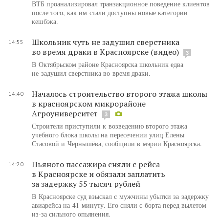
ВТБ проанализировал транзакционное поведение клиентов
после того, как им стали доступны новые категории
кешбэка.
Школьник чуть не задушил сверстника
14:55
во время драки в Красноярске (видео)
3
В Октябрьском районе Красноярска школьник едва
не задушил сверстника во время драки.
Началось строительство второго этажа школы
14:40
в красноярском микрорайоне
Агроуниверситет
3
Строители приступили к возведению второго этажа
учебного блока школы на пересечении улиц Елены
Стасовой и Чернышёва, сообщили в мэрии Красноярска.
Пьяного пассажира сняли с рейса
14:20
в Красноярске и обязали заплатить
за задержку 55 тысяч рублей
В Красноярске суд взыскал с мужчины убытки за задержку
авиарейса на 41 минуту. Его сняли с борта перед вылетом
из-за сильного опьянения.