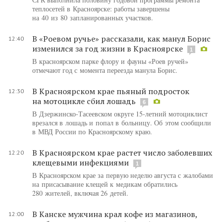
теплосетей в Красноярске: работы завершены
на 40 из 80 запланированных участков.
В «Роевом ручье» рассказали, как манул Борис
12:40
изменился за год жизни в Красноярске
1
В красноярском парке флору и фауны «Роев ручей»
отмечают год с момента переезда манула Борис.
В Красноярском крае пьяный подросток
12:30
на мотоцикле сбил лошадь
6
В Дзержинско-Тасеевском округе 15-летний мотоциклист
врезался в лошадь и попал в больницу. Об этом сообщили
в МВД России по Красноярскому краю.
В Красноярском крае растет число заболевших
12:20
клещевыми инфекциями
1
В Красноярском крае за первую неделю августа с жалобами
на присасывание клещей к медикам обратились
280 жителей, включая 26 детей.
В Канске мужчина крал кофе из магазинов,
12:00