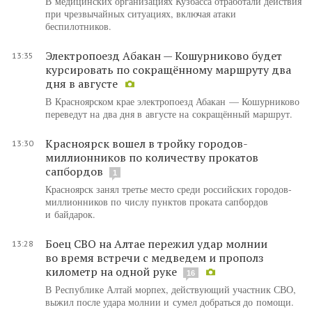
В медицинских организациях Кузбасса отработали действия
при чрезвычайных ситуациях, включая атаки
беспилотников.
Электропоезд Абакан — Кошурниково будет
13:35
курсировать по сокращённому маршруту два
дня в августе
В Красноярском крае электропоезд Абакан — Кошурниково
переведут на два дня в августе на сокращённый маршрут.
Красноярск вошел в тройку городов-
13:30
миллионников по количеству прокатов
сапбордов
1
Красноярск занял третье место среди российских городов-
миллионников по числу пунктов проката сапбордов
и байдарок.
Боец СВО на Алтае пережил удар молнии
13:28
во время встречи с медведем и прополз
километр на одной руке
16
В Республике Алтай морпех, действующий участник СВО,
выжил после удара молнии и сумел добраться до помощи.