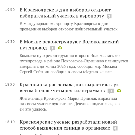
В Красноярске в дни выборов откроют
19:50
избирательный участок в аэропорту
3
В международном аэропорту Красноярска в дни
проведения выборов откроют избирательный участок
В Москве реконструируют Волоколамский
19:30
путепровод
1
Комплексную реконструкцию второго Волоколамского
путепровода в районе Покровское-Стрешнево планируется
завершить до конца 2026 года, сообщил мэр Москвы
Сергей Собянин сообщил в своем telegram-канале.
Красноярка рассказала, как вырастила лук
18:50
весом больше четырех килограммов
11
Жительница Красноярска Мария Приймак вырастила
на своем участке лук-гигант. Девушка поделилась, как
ей это удалось.
Красноярские ученые разработали новый
18:40
способ выявления свинца в организме
6