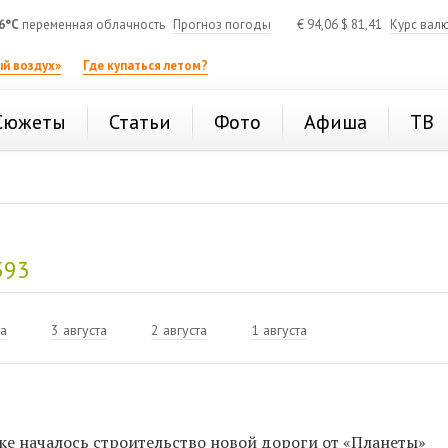
6°C
переменная облачность
Прогноз погоды
€
94,06
$
81,41
Курс вал
й воздух»
Где купаться летом?
Сюжеты
Статьи
Фото
Афиша
ТВ
593
та
3 августа
2 августа
1 августа
ке началось строительство новой дороги от «Планеты»