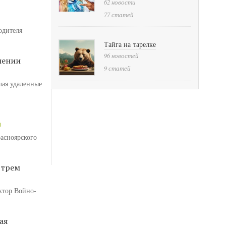
62 новости
77 статей
одителя
Тайга на тарелке
96 новостей
лении
9 статей
чая удаленные
расноярского
 трем
ктор Войно-
ая