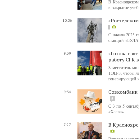
В Красноярском
в закрытое уче
«Ростелеком
10:06
С начала 2025 г
станций «БУЛАТ
«Готова взя
9:39
работу СГК 
Заместитель ми
ТЭЦ-3, чтобы л
генерирующей 
Совкомбанк 
9:34
5
С 3 по 5 сентя
«Халва»
В Красноярс
7:27
Ветеран и учас