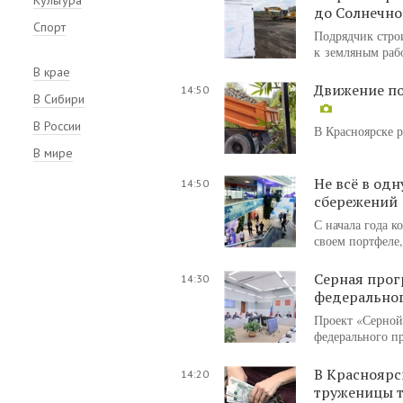
до Солнечно
Спорт
Подрядчик стро
к земляным рабо
В крае
Движение по
14:50
В Сибири
В России
В Красноярске 
В мире
Не всё в од
14:50
сбережений
С начала года 
своем портфеле,
Серная прог
14:30
федеральног
Проект «Серной
федерального п
В Красноярс
14:20
труженицы 