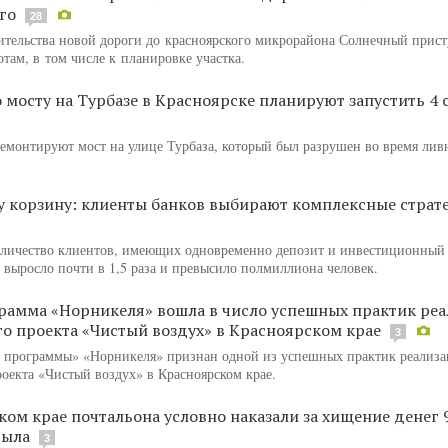
го
28
ительства новой дороги до красноярского микрорайона Солнечный прис
там, в том числе к планировке участка.
 мосту на Турбазе в Красноярске планируют запустить 4 
ремонтируют мост на улице Турбаза, который был разрушен во время лив
ну корзину: клиенты банков выбирают комплексные страт
количество клиентов, имеющих одновременно депозит и инвестиционный
 выросло почти в 1,5 раза и превысило полмиллиона человек.
рамма «Норникеля» вошла в число успешных практик ре
о проекта «Чистый воздух» в Красноярском крае
3
 программы» «Норникеля» признан одной из успешных практик реализ
роекта «Чистый воздух» в Красноярском крае.
ком крае почтальона условно наказали за хищение денег 
тыла
3