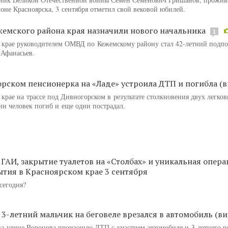
оне Красноярска, 3 сентября отметил свой вековой юбилей.
емского района края назначили нового начальника
1
 крае руководителем ОМВД по Кежемскому району стал 42-летний подп
Афанасьев.
рском пенсионерка на «Ладе» устроила ДТП и погибла (в
крае на трассе под Дивногорском в результате столкновения двух легко
ин человек погиб и еще одни пострадал.
 ГАИ, закрытие туалетов на «Столбах» и уникальная опера
ытия в Красноярском крае 3 сентября
сегодня?
 3-летний мальчик на беговеле врезался в автомобиль (ви
на улице Воронова произошло ДТП с участием автомобиля и 3-летнего р