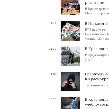
реализацию 
В Красноярске 
Максим Корольк
ВТБ: каждая
11:45
ВТБ отмечает з
По статистике 
жилищный креди
В Красноярс
11:29
В предстоящие 
6 и 7.
Грабитель-н
11:00
в Красноярс
37-летний жител
В Красноярс
10:23
учебно-восп