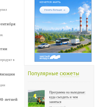
тупил
сентября
ня.
егии
 продукт в
Популярные
сюжеты
ализации
ации
Программа на выходные:
куда съездить и чем
98-летней
заняться
96 новостей