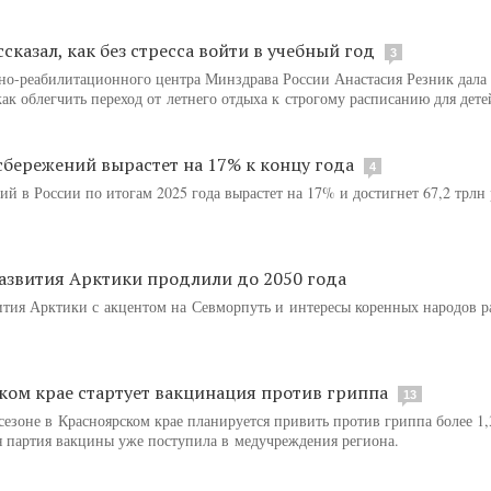
сказал, как без стресса войти в учебный год
3
но-реабилитационного центра Минздрава России Анастасия Резник дала
ак облегчить переход от летнего отдыха к строгому расписанию для дете
сбережений вырастет на 17% к концу года
4
й в России по итогам 2025 года вырастет на 17% и достигнет 67,2 трлн 
азвития Арктики продлили до 2050 года
ития Арктики с акцентом на Севморпуть и интересы коренных народов 
ком крае стартует вакцинация против гриппа
13
сезоне в Красноярском крае планируется привить против гриппа более 1
я партия вакцины уже поступила в медучреждения региона.