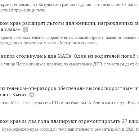
крае почтальона из Козульского района осудили за присвоение 80 тысяч
летней труженице тыла.
ком крае расширят льготы для женщин, награжденных з
я слава»
2
 крае в Законодательное собрание внесли законопроект, дающий больше
гражденных почетным знаком «Материнская слава».
ников столкнулись два МАНа. Один из водителей погиб (
на улице Пограничников произошло смертельное ДТП с участием двух б
из телеком-операторов обеспечила высокоскоростным и
елок Кытат
9
стема МТС развернула сеть LTE в посёлке Кытат Ачинского округа Красн
ком крае за два года планируют отремонтировать 27 шко
 Красноярского края обсудили тему капитального ремонта школ в 2026 г