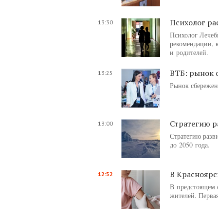
Психолог рас
13:30
Психолог Лечеб
рекомендации, к
и родителей.
ВТБ: рынок 
13:25
Рынок сбережени
Стратегию р
13:00
Стратегию разв
до 2050 года.
В Красноярс
12:52
В предстоящем 
жителей. Перва