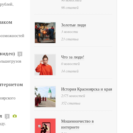
 рублей,
96 статей
наком
Золотые люди
3 новости
 возможностей
23 статьи
видео)
3
Что за люди!
ольшегрузов
0 новостей
14 статей
нтернетом
История Красноярска и края
2375 новостей
оярского
352 статьи
л
3
Мошенничество в
оду.
интернете