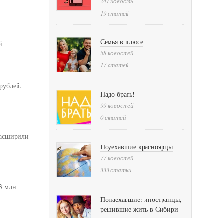
241 новость
19 статей
Семья в плюсе
й
58 новостей
17 статей
рублей.
Надо брать!
99 новостей
0 статей
расширили
Поуехавшие красноярцы
77 новостей
333 статьи
,3 млн
Понаехавшие: иностранцы,
решившие жить в Сибири