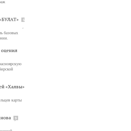
раж
 «БУЛАТ»
5
мь базовых
ении.
 оценил
расноярскую
бирской
ей «Халвы»
ельцев карты
анова
9
ивающий