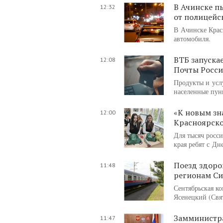
В Ачинске п
12:32
от полицейс
В Ачинске Крас
автомобиля.
ВТБ запуска
12:08
Почты Росс
Продукты и усл
населенные пун
«К новым зн
12:00
Красноярско
Для тысяч росс
края ребят с Д
Поезд здоро
11:48
регионам Си
Сентябрьская к
Ясенецкий (Свя
Замминистра
11:47