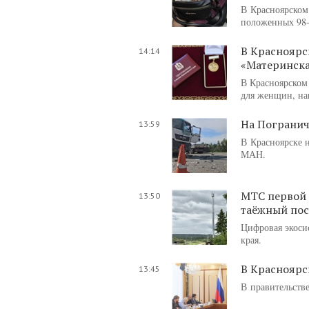
В Красноярском 
положенных 98-
В Красноярс
14:14
«Материнска
В Красноярском
для женщин, на
На Погранич
13:59
В Красноярске 
МАН.
МТС первой 
13:50
таёжный пос
Цифровая экоси
края.
В Красноярс
13:45
В правительстве