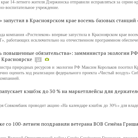
 крае 14-летнего жителя Дзержинска отправили исправляться за серию к
бно-воспитательное учреждение.
» запустил в Красноярском крае восемь базовых станций
ода компания «Ростелеком» впервые запустила в Красноярском крае восе
», работающих исключительно на отечественном программном обеспеч
ть повышенные обязательства»: замминистра экологии РФ
в Красноярске
12
нистра природных ресурсов и экологии РФ Максим Корольков посетил К
ично оценить ход реализации федерального проекта «Чистый воздух» Си
компанией.
запускает кэшбэк до 30 % на маркетплейсы для держател
бря Совкомбанк проводит акцию «На календаре кэшбэк до 30%» для влад
ке со 100-летием поздравили ветерана ВОВ Семёна Гриш
тник Великой Отечественной войны Семён Семёнович Гришанов, прож