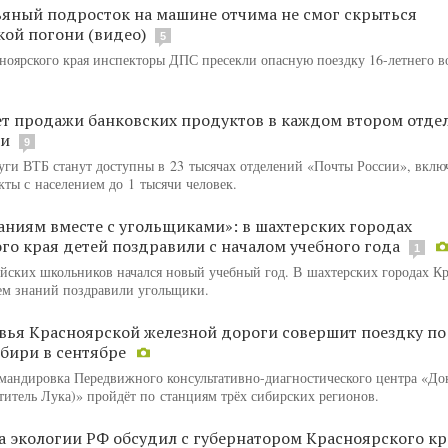
ьяный подросток на машине отчима не смог скрыться
кой погони (видео)
5
ноярского края инспекторы ДПС пресекли опасную поездку 16-летнего в
ет продажи банковских продуктов в каждом втором отде
ии
9
уги ВТБ станут доступны в 23 тысячах отделений «Почты России», вклю
кты с населением до 1 тысячи человек.
аниям вместе с угольщиками»: в шахтерских городах
го края детей поздравили с началом учебного года
1
ийских школьников начался новый учебный год. В шахтерских городах К
нем знаний поздравили угольщики.
вья Красноярской железной дороги совершит поездку по
бири в сентябре
омандировка Передвижного консультативно-диагностического центра «До
титель Лука)» пройдёт по станциям трёх сибирских регионов.
 экологии РФ обсудил с губернатором Красноярского кр