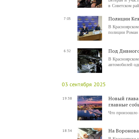
в Советском рай
Полиции Кеж
7:05
В Красноярском
полиции Роман 
Под Дивного
6:32
В Красноярском 
автомобилей од
03 сентября 2025
Новый глава
19:38
главные соб
Что произошло 
На Воронова
18:34
В Красноярске 