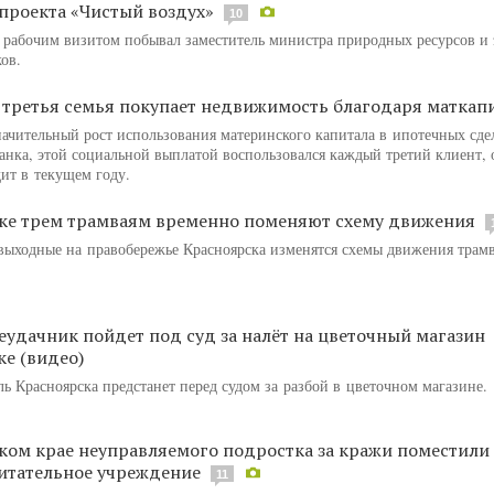
проекта «Чистый воздух»
10
с рабочим визитом побывал заместитель министра природных ресурсов и
ов.
 третья семья покупает недвижимость благодаря маткап
начительный рост использования материнского капитала в ипотечных сде
банка, этой социальной выплатой воспользовался каждый третий клиент
т в текущем году.
ке трем трамваям временно поменяют схему движения
выходные на правобережье Красноярска изменятся схемы движения тра
еудачник пойдет под суд за налёт на цветочный магазин
ке (видео)
ь Красноярска предстанет перед судом за разбой в цветочном магазине.
ком крае неуправляемого подростка за кражи поместили 
итательное учреждение
11