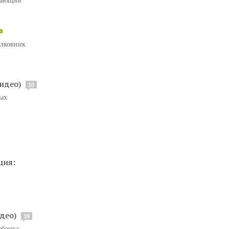
олковник
идео)
10
вых
ция:
део)
39
ебенка