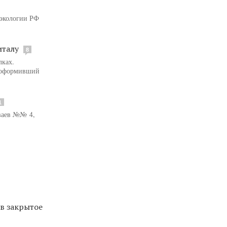
 экологии РФ
италу
8
лках.
, оформивший
1
мваев №№ 4,
в закрытое