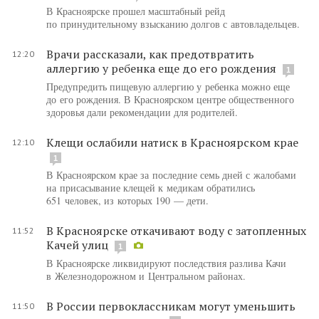
В Красноярске прошел масштабный рейд
по принудительному взысканию долгов с автовладельцев.
Врачи рассказали, как предотвратить
12:20
аллергию у ребенка еще до его рождения
1
Предупредить пищевую аллергию у ребенка можно еще
до его рождения. В Красноярском центре общественного
здоровья дали рекомендации для родителей.
Клещи ослабили натиск в Красноярском крае
12:10
1
В Красноярском крае за последние семь дней с жалобами
на присасывание клещей к медикам обратились
651 человек, из которых 190 — дети.
В Красноярске откачивают воду с затопленных
11:52
Качей улиц
1
В Красноярске ликвидируют последствия разлива Качи
в Железнодорожном и Центральном районах.
В России первоклассникам могут уменьшить
11:50