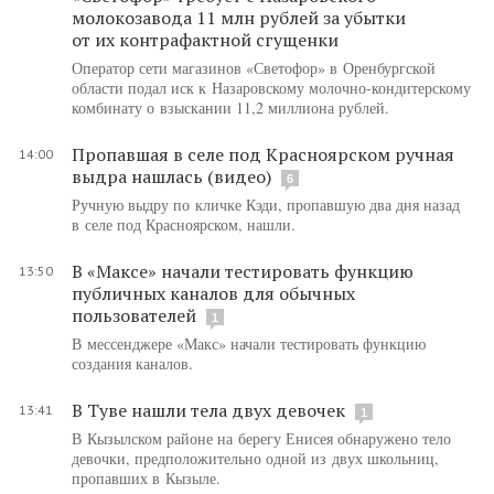
молокозавода 11 млн рублей за убытки
от их контрафактной сгущенки
Оператор сети магазинов «Светофор» в Оренбургской
области подал иск к Назаровскому молочно-кондитерскому
комбинату о взыскании 11,2 миллиона рублей.
Пропавшая в селе под Красноярском ручная
14:00
выдра нашлась (видео)
6
Ручную выдру по кличке Кэди, пропавшую два дня назад
в селе под Красноярском, нашли.
В «Максе» начали тестировать функцию
13:50
публичных каналов для обычных
пользователей
1
В мессенджере «Макс» начали тестировать функцию
создания каналов.
В Туве нашли тела двух девочек
13:41
1
В Кызылском районе на берегу Енисея обнаружено тело
девочки, предположительно одной из двух школьниц,
пропавших в Кызыле.