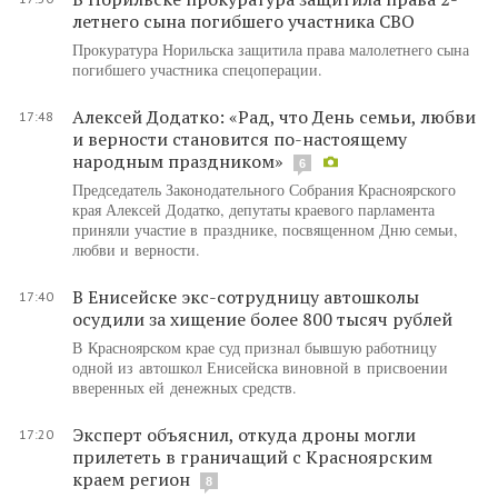
летнего сына погибшего участника СВО
Прокуратура Норильска защитила права малолетнего сына
погибшего участника спецоперации.
Алексей Додатко: «Рад, что День семьи, любви
17:48
и верности становится по-настоящему
народным праздником»
6
Председатель Законодательного Собрания Красноярского
края Алексей Додатко, депутаты краевого парламента
приняли участие в празднике, посвященном Дню семьи,
любви и верности.
В Енисейске экс-сотрудницу автошколы
17:40
осудили за хищение более 800 тысяч рублей
В Красноярском крае суд признал бывшую работницу
одной из автошкол Енисейска виновной в присвоении
вверенных ей денежных средств.
Эксперт объяснил, откуда дроны могли
17:20
прилететь в граничащий с Красноярским
краем регион
8