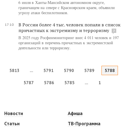
6 июля в Ханты-Мансийском автономном округе,
граничащем на севере с Красноярским краем, объявили
угрозу атаки беспилотников.
В России более 4 тыс. человек попали в список
17:10
причастных к экстремизму и терроризму
7
В 2025 году Росфинмониторинг внес 4 011 человек и 197
организаций в перечень причастных к экстремистской
деятельности или терроризму.
5813
...
5791
5790
5789
5788
5787
5786
5785
...
1
Новости
Афиша
Статьи
ТВ-Программа