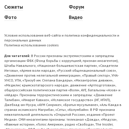
Сюжеты
Форум
Фото
Видео
Условия использования веб-сайта и политика конфиденциальности и
персональных данных
Политика использования cookies
Для читателей:
В России признаны экстремистскими и запрещены
организации ФБК (Фонд борьбы с коррупцией, признан иноагентом),
Штабы Навального, «Национал-большевистская партия», «Свидетели
Иеговы», «Армия воли народа», «Русский общенациональный союз»,
«Движение против нелегальной иммиграции», «Правый сектор», УНА-
УНСО, УПА, «Тризуб им. Степана Бандеры», «Мизантропик дивижн»,
«Меджлис крымскотатарского народа», движение «Артподготовка»,
общероссийская политическая партия «Воля», АУЕ, батальоны «Азов» и
«Айдар». Признаны террористическими и запрещены: «Движение
Талибан», «Имарат Кавказ», «Исламское государство» (ИГ, ИГИЛ),
Джебхад-ан-Нусра, «АУМ Синрике», «Братья-мусульмане», «Аль-Каида в
странах исламского Магриба», «Сеть», «Колумбайн». В РФ признана
нежелательной деятельность «Открытой России», издания «Проект
Медиа». СМИ-иноагентами признаны: телеканал «Дождь», «Медуза»,
«Важные истории», «Голос Америки», радио «Свобода», The Insider,