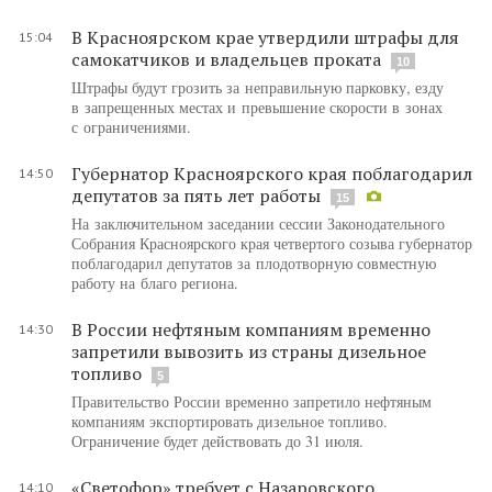
В Красноярском крае утвердили штрафы для
15:04
самокатчиков и владельцев проката
10
Штрафы будут грозить за неправильную парковку, езду
в запрещенных местах и превышение скорости в зонах
с ограничениями.
Губернатор Красноярского края поблагодарил
14:50
депутатов за пять лет работы
15
На заключительном заседании сессии Законодательного
Собрания Красноярского края четвертого созыва губернатор
поблагодарил депутатов за плодотворную совместную
работу на благо региона.
В России нефтяным компаниям временно
14:30
запретили вывозить из страны дизельное
топливо
5
Правительство России временно запретило нефтяным
компаниям экспортировать дизельное топливо.
Ограничение будет действовать до 31 июля.
«Светофор» требует с Назаровского
14:10