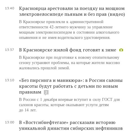
Красноярца арестовали за поездку на мощном
13:40
электровелосипеде пьяным и без прав (видео)
В Красноярске привлекли к административной
ответственности 42-летнего мужчину за управление
мощным электровелосипедом в состоянии алкогольного
опьянения и не имея водительского удостоверения.
В Красноярске жилой фонд готовят к зиме
13:37
В Красноярске при подготовке к новому отопительному
сезону устраняют проблемы, на которые жители массово
жаловались прошлой зимой.
«Без пирсинга и маникюра»: в России салоны
13:10
красоты будут работать с детьми по новым
правилам
2
В России с 1 декабря впервые вступит в силу ГОСТ для
салонов красоты, которые оказывают услуги детям
до 14 лет.
В «Востсибнефтегазе» рассказали историю
13:00
уникальной династии сибирских нефтяников