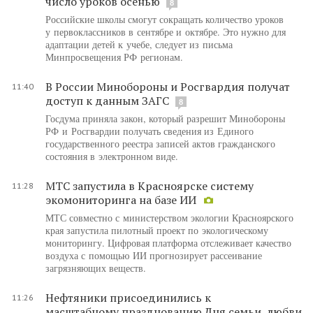
число уроков осенью
8
Российские школы смогут сокращать количество уроков
у первоклассников в сентябре и октябре. Это нужно для
адаптации детей к учебе, следует из письма
Минпросвещения РФ регионам.
В России Минобороны и Росгвардия получат
11:40
доступ к данным ЗАГС
8
Госдума приняла закон, который разрешит Минобороны
РФ и Росгвардии получать сведения из Единого
государственного реестра записей актов гражданского
состояния в электронном виде.
МТС запустила в Красноярске систему
11:28
экомониторинга на базе ИИ
МТС совместно с министерством экологии Красноярского
края запустила пилотный проект по экологическому
мониторингу. Цифровая платформа отслеживает качество
воздуха с помощью ИИ прогнозирует рассеивание
загрязняющих веществ.
Нефтяники присоединились к
11:26
масштабному празднованию Дня семьи, любви