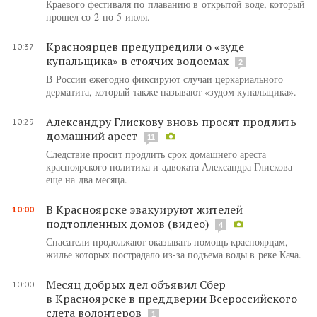
Краевого фестиваля по плаванию в открытой воде, который
прошел со 2 по 5 июля.
Красноярцев предупредили о «зуде
10:37
купальщика» в стоячих водоемах
2
В России ежегодно фиксируют случаи церкариального
дерматита, который также называют «зудом купальщика».
Александру Глискову вновь просят продлить
10:29
домашний арест
11
Следствие просит продлить срок домашнего ареста
красноярского политика и адвоката Александра Глискова
еще на два месяца.
В Красноярске эвакуируют жителей
10:00
подтопленных домов (видео)
4
Спасатели продолжают оказывать помощь красноярцам,
жилье которых пострадало из-за подъема воды в реке Кача.
Месяц добрых дел объявил Сбер
10:00
в Красноярске в преддверии Всероссийского
слета волонтеров
1