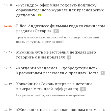
«РусГидро» оформила годовую подписку
13:08
образовательного журнала для красноярских
детдомов
В Лос-Анджелесе фильмам года со скандалом
12:51
раздали «Оскары»
21
Триумфатором стал мюзикл «Ла-Ла Ленд», собравший
шесть статуэток, кроме главной.
Мужчина чуть не застрелил не желавшего
12:23
говорить с ним приятеля
8
«Когда мы наедаемся — добродетели нет»:
12:05
Красноярцам рассказали о правилах Поста
6
Хоккейный «Сокол» впервые в истории
11:49
выиграл матч плей-офф (видео)
17
Все решила шайба, заброшенная в овертайме.
«Жилфонд» рассказал красноярцам о том, как
11:36