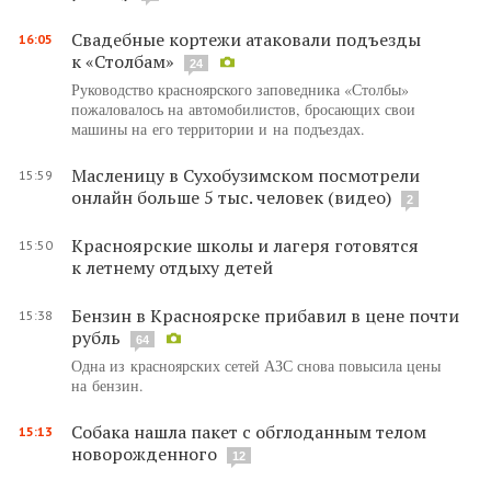
Свадебные кортежи атаковали подъезды
16:05
к «Столбам»
24
Руководство красноярского заповедника «Столбы»
пожаловалось на автомобилистов, бросающих свои
машины на его территории и на подъездах.
Масленицу в Сухобузимском посмотрели
15:59
онлайн больше 5 тыс. человек (видео)
2
Красноярские школы и лагеря готовятся
15:50
к летнему отдыху детей
Бензин в Красноярске прибавил в цене почти
15:38
рубль
64
Одна из красноярских сетей АЗС снова повысила цены
на бензин.
Собака нашла пакет с обглоданным телом
15:13
новорожденного
12