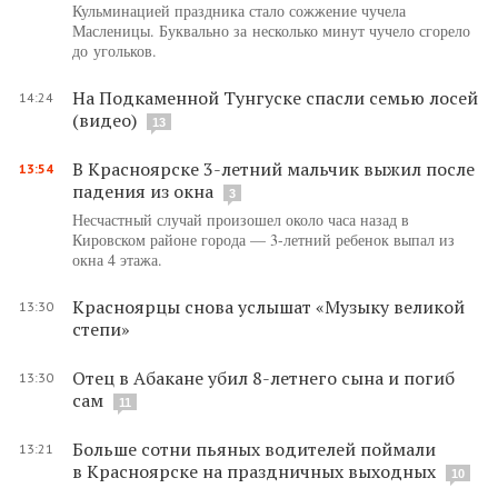
Кульминацией праздника стало сожжение чучела
Масленицы. Буквально за несколько минут чучело сгорело
до угольков.
На Подкаменной Тунгуске спасли семью лосей
14:24
(видео)
13
В Красноярске 3-летний мальчик выжил после
13:54
падения из окна
3
Несчастный случай произошел около часа назад в
Кировском районе города — 3-летний ребенок выпал из
окна 4 этажа.
Красноярцы снова услышат «Музыку великой
13:30
степи»
Отец в Абакане убил 8-летнего сына и погиб
13:30
сам
11
Больше сотни пьяных водителей поймали
13:21
в Красноярске на праздничных выходных
10