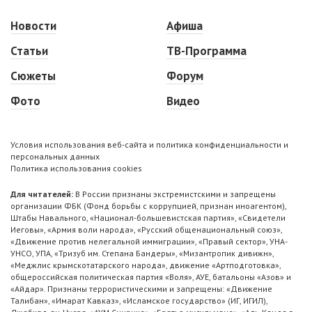
Новости
Афиша
Статьи
ТВ-Программа
Сюжеты
Форум
Фото
Видео
Условия использования веб-сайта и политика конфиденциальности и
персональных данных
Политика использования cookies
Для читателей:
В России признаны экстремистскими и запрещены
организации ФБК (Фонд борьбы с коррупцией, признан иноагентом),
Штабы Навального, «Национал-большевистская партия», «Свидетели
Иеговы», «Армия воли народа», «Русский общенациональный союз»,
«Движение против нелегальной иммиграции», «Правый сектор», УНА-
УНСО, УПА, «Тризуб им. Степана Бандеры», «Мизантропик дивижн»,
«Меджлис крымскотатарского народа», движение «Артподготовка»,
общероссийская политическая партия «Воля», АУЕ, батальоны «Азов» и
«Айдар». Признаны террористическими и запрещены: «Движение
Талибан», «Имарат Кавказ», «Исламское государство» (ИГ, ИГИЛ),