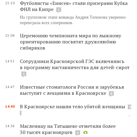
Футболисты «Енисея» стали призерами Кубка
15:10
ФНЛ на Кипре
1
На групповом этапе команда Андрея Тихонова уверенно
переиграла всех соперников.
Церемонию чемпионата мира по лыжному
15:04
ориентированию посвятят дружелюбию
сибиряков
Сотрудники Красноярской ГЭС включились
14:52
в программу наставничества для детей-сирот
1
Известные стоматологи России и зарубежья
14:47
выступят с лекциями в Красноярске
4
В Красноярске нашли тело убитой женщины
14:40
8
Масленицу на Татышеве отметили более
14:36
30 тысяч красноярцев
2