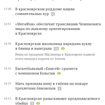
В красноярском роддоме нашли
17:00
сомнительных кур
5
«МегаФон» обеспечит трансляцию Чемпионата
16:52
мира по лыжному ориентированию
в Красноярске
Красноярская школьница нарядила куклу
16:34
в блины и выиграла
13
Вчера на празднике Масленицы в Красноярске подвели
итоги конкурса поделок из блинов.
Баскетбольный «Енисей» сразится
16:31
с чемпионом Бельгии
Мать признала вину в гибели на пожаре
16:25
трехлетних близнецов
7
В Красноярске разыскивают предполагаемого
16:11
убийцу
3