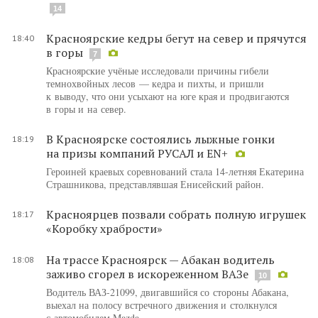
14
Красноярские кедры бегут на север и прячутся
18:40
в горы
7
Красноярские учёные исследовали причины гибели
темнохвойных лесов — кедра и пихты, и пришли
к выводу, что они усыхают на юге края и продвигаются
в горы и на север.
В Красноярске состоялись лыжные гонки
18:19
на призы компаний РУСАЛ и EN+
Героиней краевых соревнований стала 14-летняя Екатерина
Страшникова, представлявшая Енисейский район.
Красноярцев позвали собрать полную игрушек
18:17
«Коробку храбрости»
На трассе Красноярск — Абакан водитель
18:08
заживо сгорел в искореженном ВАЗе
10
Водитель ВАЗ-21099, двигавшийся со стороны Абакана,
выехал на полосу встречного движения и столкнулся
с автомобилем Mazda.