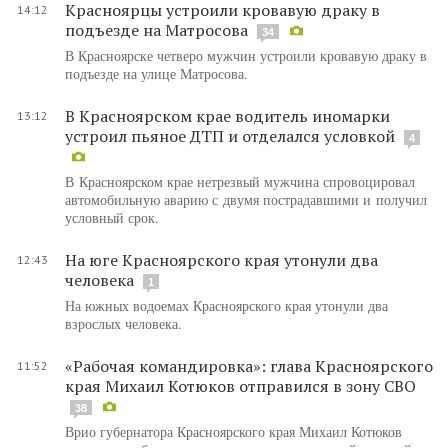
Красноярцы устроили кровавую драку в
14:12
подъезде на Матросова
34
В Красноярске четверо мужчин устроили кровавую драку в
подъезде на улице Матросова.
В Красноярском крае водитель иномарки
13:12
устроил пьяное ДТП и отделался условкой
4
В Красноярском крае нетрезвый мужчина спровоцировал
автомобильную аварию с двумя пострадавшими и получил
условный срок.
На юге Красноярского края утонули два
12:43
человека
1
На южных водоемах Красноярского края утонули два
взрослых человека.
«Рабочая командировка»: глава Красноярского
11:52
края Михаил Котюков отправился в зону СВО
38
Врио губернатора Красноярского края Михаил Котюков