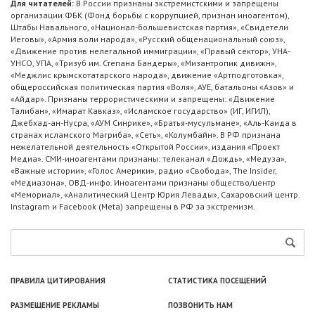
Для читателей:
В России признаны экстремистскими и запрещены
организации ФБК (Фонд борьбы с коррупцией, признан иноагентом),
Штабы Навального, «Национал-большевистская партия», «Свидетели
Иеговы», «Армия воли народа», «Русский общенациональный союз»,
«Движение против нелегальной иммиграции», «Правый сектор», УНА-
УНСО, УПА, «Тризуб им. Степана Бандеры», «Мизантропик дивижн»,
«Меджлис крымскотатарского народа», движение «Артподготовка»,
общероссийская политическая партия «Воля», АУЕ, батальоны «Азов» и
«Айдар». Признаны террористическими и запрещены: «Движение
Талибан», «Имарат Кавказ», «Исламское государство» (ИГ, ИГИЛ),
Джебхад-ан-Нусра, «АУМ Синрике», «Братья-мусульмане», «Аль-Каида в
странах исламского Магриба», «Сеть», «Колумбайн». В РФ признана
нежелательной деятельность «Открытой России», издания «Проект
Медиа». СМИ-иноагентами признаны: телеканал «Дождь», «Медуза»,
«Важные истории», «Голос Америки», радио «Свобода», The Insider,
«Медиазона», ОВД-инфо. Иноагентами признаны общество/центр
«Мемориал», «Аналитический Центр Юрия Левады», Сахаровский центр.
Instagram и Facebook (Metа) запрещены в РФ за экстремизм.
ПРАВИЛА ЦИТИРОВАНИЯ
СТАТИСТИКА ПОСЕЩЕНИЙ
РАЗМЕЩЕНИЕ РЕКЛАМЫ
ПОЗВОНИТЬ НАМ