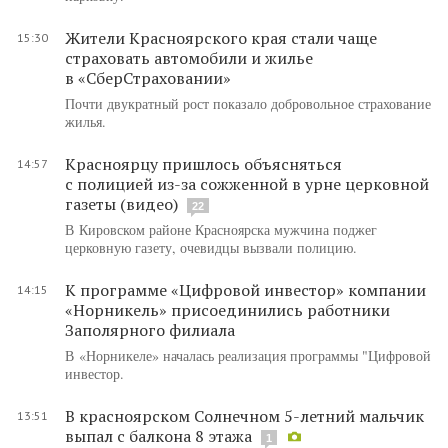
Жители Красноярского края стали чаще
15:30
страховать автомобили и жилье
в «СберСтраховании»
Почти двукратный рост показало добровольное страхование
жилья.
Красноярцу пришлось объясняться
14:57
с полицией из-за сожженной в урне церковной
газеты (видео)
22
В Кировском районе Красноярска мужчина поджег
церковную газету, очевидцы вызвали полицию.
К программе «Цифровой инвестор» компании
14:15
«Норникель» присоединились работники
Заполярного филиала
В «Норникеле» началась реализация программы "Цифровой
инвестор.
В красноярском Солнечном 5-летний мальчик
13:51
выпал с балкона 8 этажа
1