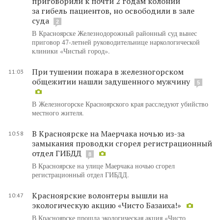
приговорили к почти 2 годам колонии
за гибель пациентов, но освободили в зале
суда
2
В Красноярске Железнодорожный районный суд вынес
приговор 47-летней руководительнице наркологической
клиники «Чистый город».
При тушении пожара в железногорском
11:03
общежитии нашли задушенного мужчину
5
В Железногорске Красноярского края расследуют убийство
местного жителя.
В Красноярске на Маерчака ночью из-за
10:58
замыкания проводки сгорел регистрационный
отдел ГИБДД
8
В Красноярске на улице Маерчака ночью сгорел
регистрационный отдел ГИБДД.
Красноярские волонтеры вышли на
10:47
экологическую акцию «Чисто Базаиха!»
В Красноярске прошла экологическая акция «Чисто