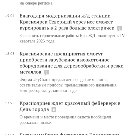
на севере региона.
Благодаря модернизации ж/д станции
19:04
Красноярск Северный через нее сможет
курсировать в 2 раза больше электричек
5
Завершить строительные работы КрасЖД планирует в IV
квартале 2023 года.
Красноярские предприятия смогут
18:03
приобрести зарубежное высокоточное
оборудование для деревообработки и резки
металлов
8
Фирма «РуСтан» предлагает складские машины,
осветительные приборы промышленного назначения,
компрессорные установки и др.
Красноярцев ждет красочный фейерверк в
17:58
День города
9
О времени и месте проведения салюта пообещали
рассказать позже.
Гости семейного фестиваля в Красноярске
17:54