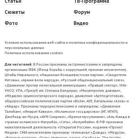
Статьи
ТВ-Программа
Сюжеты
Форум
Фото
Видео
Условия использования веб-сайта и политика конфиденциальности и
персональных данных
Политика использования cookies
Для читателей:
В России признаны экстремистскими и запрещены
организации ФБК (Фонд борьбы с коррупцией, признан иноагентом),
Штабы Навального, «Национал-большевистская партия», «Свидетели
Иеговы», «Армия воли народа», «Русский общенациональный союз»,
«Движение против нелегальной иммиграции», «Правый сектор», УНА-
УНСО, УПА, «Тризуб им. Степана Бандеры», «Мизантропик дивижн»,
«Меджлис крымскотатарского народа», движение «Артподготовка»,
общероссийская политическая партия «Воля», АУЕ, батальоны «Азов» и
«Айдар». Признаны террористическими и запрещены: «Движение
Талибан», «Имарат Кавказ», «Исламское государство» (ИГ, ИГИЛ),
Джебхад-ан-Нусра, «АУМ Синрике», «Братья-мусульмане», «Аль-Каида в
странах исламского Магриба», «Сеть», «Колумбайн». В РФ признана
нежелательной деятельность «Открытой России», издания «Проект
Медиа». СМИ-иноагентами признаны: телеканал «Дождь», «Медуза»,
«Важные истории», «Голос Америки», радио «Свобода», The Insider,