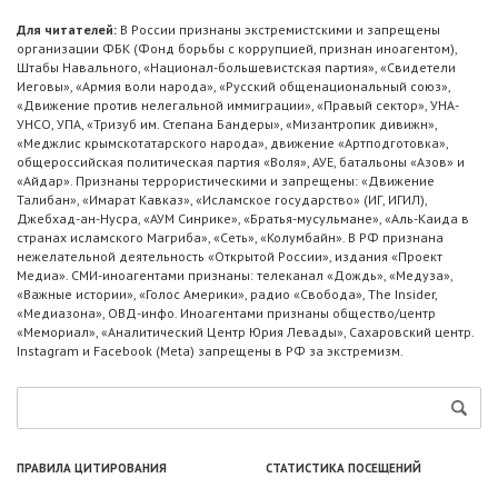
Для читателей:
В России признаны экстремистскими и запрещены
организации ФБК (Фонд борьбы с коррупцией, признан иноагентом),
Штабы Навального, «Национал-большевистская партия», «Свидетели
Иеговы», «Армия воли народа», «Русский общенациональный союз»,
«Движение против нелегальной иммиграции», «Правый сектор», УНА-
УНСО, УПА, «Тризуб им. Степана Бандеры», «Мизантропик дивижн»,
«Меджлис крымскотатарского народа», движение «Артподготовка»,
общероссийская политическая партия «Воля», АУЕ, батальоны «Азов» и
«Айдар». Признаны террористическими и запрещены: «Движение
Талибан», «Имарат Кавказ», «Исламское государство» (ИГ, ИГИЛ),
Джебхад-ан-Нусра, «АУМ Синрике», «Братья-мусульмане», «Аль-Каида в
странах исламского Магриба», «Сеть», «Колумбайн». В РФ признана
нежелательной деятельность «Открытой России», издания «Проект
Медиа». СМИ-иноагентами признаны: телеканал «Дождь», «Медуза»,
«Важные истории», «Голос Америки», радио «Свобода», The Insider,
«Медиазона», ОВД-инфо. Иноагентами признаны общество/центр
«Мемориал», «Аналитический Центр Юрия Левады», Сахаровский центр.
Instagram и Facebook (Metа) запрещены в РФ за экстремизм.
ПРАВИЛА ЦИТИРОВАНИЯ
СТАТИСТИКА ПОСЕЩЕНИЙ