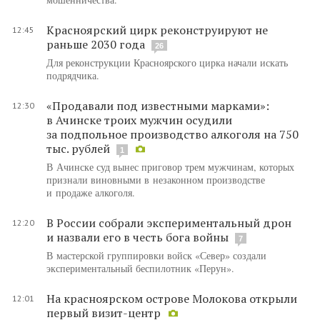
Красноярский цирк реконструируют не
12:45
раньше 2030 года
26
Для реконструкции Красноярского цирка начали искать
подрядчика.
«Продавали под известными марками»:
12:30
в Ачинске троих мужчин осудили
за подпольное производство алкоголя на 750
тыс. рублей
1
В Ачинске суд вынес приговор трем мужчинам, которых
признали виновными в незаконном производстве
и продаже алкоголя.
В России собрали экспериментальный дрон
12:20
и назвали его в честь бога войны
7
В мастерской группировки войск «Север» создали
экспериментальный беспилотник «Перун».
На красноярском острове Молокова открыли
12:01
первый визит-центр