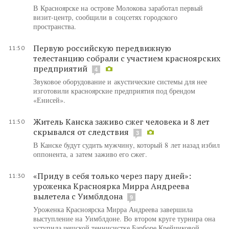
В Красноярске на острове Молокова заработал первый
визит-центр, сообщили в соцсетях городского
пространства.
Первую российскую передвижную
11:50
телестанцию собрали с участием красноярских
предприятий
4
Звуковое оборудование и акустические системы для нее
изготовили красноярские предприятия под брендом
«Енисей».
Житель Канска заживо сжег человека и 8 лет
11:50
скрывался от следствия
3
В Канске будут судить мужчину, который 8 лет назад избил
оппонента, а затем заживо его сжег.
«Приду в себя только через пару дней»:
11:30
уроженка Красноярка Мирра Андреева
вылетела с Уимблдона
9
Уроженка Красноярска Мирра Андреева завершила
выступление на Уимблдоне. Во втором круге турнира она
уступила чешской теннисистке Барборе Крейчиковой.