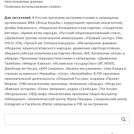
персональных данных
Политика использования cookies
Для читателей:
В России признаны экстремистскими и запрещены
организации ФБК (Фонд борьбы с коррупцией, признан иноагентом),
Штабы Навального, «Национал-большевистская партия», «Свидетели
Иеговы», «Армия воли народа», «Русский общенациональный союз»,
«Движение против нелегальной иммиграции», «Правый сектор», УНА-
УНСО, УПА, «Тризуб им. Степана Бандеры», «Мизантропик дивижн»,
«Меджлис крымскотатарского народа», движение «Артподготовка»,
общероссийская политическая партия «Воля», АУЕ, батальоны «Азов» и
«Айдар». Признаны террористическими и запрещены: «Движение
Талибан», «Имарат Кавказ», «Исламское государство» (ИГ, ИГИЛ),
Джебхад-ан-Нусра, «АУМ Синрике», «Братья-мусульмане», «Аль-Каида в
странах исламского Магриба», «Сеть», «Колумбайн». В РФ признана
нежелательной деятельность «Открытой России», издания «Проект
Медиа». СМИ-иноагентами признаны: телеканал «Дождь», «Медуза»,
«Важные истории», «Голос Америки», радио «Свобода», The Insider,
«Медиазона», ОВД-инфо. Иноагентами признаны общество/центр
«Мемориал», «Аналитический Центр Юрия Левады», Сахаровский центр.
Instagram и Facebook (Metа) запрещены в РФ за экстремизм.