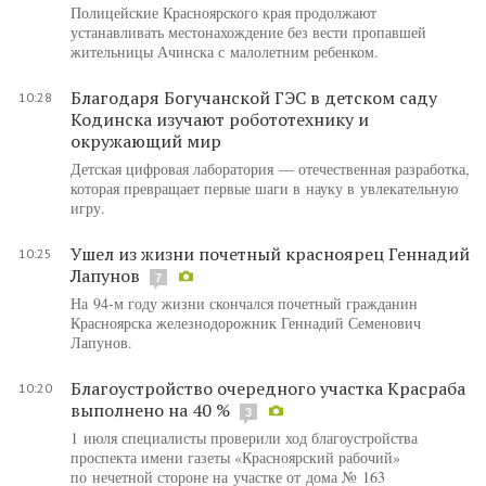
Полицейские Красноярского края продолжают
устанавливать местонахождение без вести пропавшей
жительницы Ачинска с малолетним ребенком.
Благодаря Богучанской ГЭС в детском саду
10:28
Кодинска изучают робототехнику и
окружающий мир
Детская цифровая лаборатория — отечественная разработка,
которая превращает первые шаги в науку в увлекательную
игру.
Ушел из жизни почетный красноярец Геннадий
10:25
Лапунов
7
На 94-м году жизни скончался почетный гражданин
Красноярска железнодорожник Геннадий Семенович
Лапунов.
Благоустройство очередного участка Красраба
10:20
выполнено на 40 %
3
1 июля специалисты проверили ход благоустройства
проспекта имени газеты «Красноярский рабочий»
по нечетной стороне на участке от дома № 163