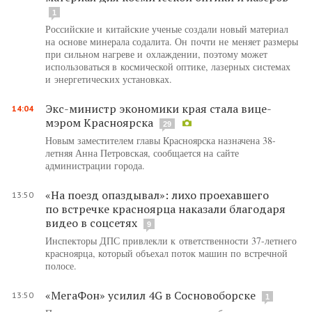
1
Российские и китайские ученые создали новый материал
на основе минерала содалита. Он почти не меняет размеры
при сильном нагреве и охлаждении, поэтому может
использоваться в космической оптике, лазерных системах
и энергетических установках.
Экс-министр экономики края стала вице-
14:04
мэром Красноярска
29
Новым заместителем главы Красноярска назначена 38-
летняя Анна Петровская, сообщается на сайте
администрации города.
«На поезд опаздывал»: лихо проехавшего
13:50
по встречке красноярца наказали благодаря
видео в соцсетях
9
Инспекторы ДПС привлекли к ответственности 37-летнего
красноярца, который объехал поток машин по встречной
полосе.
«МегаФон» усилил 4G в Сосновоборске
13:50
1