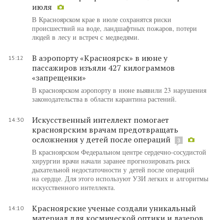
июля
В Красноярском крае в июле сохранятся риски
происшествий на воде, ландшафтных пожаров, потери
людей в лесу и встреч с медведями.
В аэропорту «Красноярск» в июне у
15:12
пассажиров изъяли 427 килограммов
«запрещенки»
В красноярском аэропорту в июне выявили 23 нарушения
законодательства в области карантина растений.
Искусственный интеллект помогает
14:30
красноярским врачам предотвращать
осложнения у детей после операций
3
В красноярском Федеральном центре сердечно-сосудистой
хирургии врачи начали заранее прогнозировать риск
дыхательной недостаточности у детей после операций
на сердце. Для этого используют УЗИ легких и алгоритмы
искусственного интеллекта.
Красноярские ученые создали уникальный
14:10
материал для космической оптики и лазеров