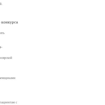
й.
о конкурса
ять
о-
ноярской
заемщиками
пациентам с