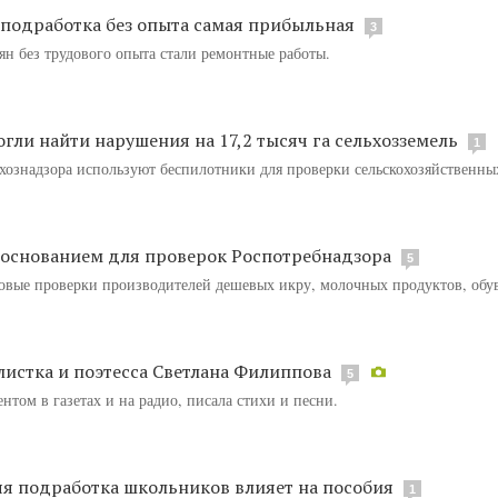
 подработка без опыта самая прибыльная
3
н без трудового опыта стали ремонтные работы.
ли найти нарушения на 17,2 тысяч га сельхозземель
1
хознадзора используют беспилотники для проверки сельскохозяйственных
 основанием для проверок Роспотребнадзора
5
новые проверки производителей дешевых икру, молочных продуктов, обу
листка и поэтесса Светлана Филиппова
5
том в газетах и на радио, писала стихи и песни.
няя подработка школьников влияет на пособия
1