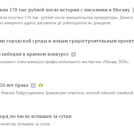
или 178 тыс рублей после истории с письмами в Москву
тия получил 178 тыс. рублей после вмешательства прокуратуры. Деньги
за неверного адреса документы до работодателя не доходили.
тию городской среды и новым градостроительным проек
а победил в краевом конкурсе
5
нального этапа конкурса профессионального мастерства «Пахарь 2026».
50 лет брака
5
 Фавзия Хайрутдиновна Зражевские отметили золотой юбилей семейной
орд по числу вспышек за сутки
личеству вспышек за сутки.