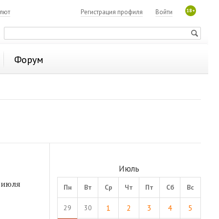
18+
алют
Регистрация профиля
Войти
Форум
Июль
6 июля
Пн
Вт
Ср
Чт
Пт
Сб
Вс
1
2
3
4
5
29
30