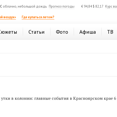
°C
облачно, небольшой дождь
Прогноз погоды
€
94,84
$
82,17
Курс в
й воздух»
Где купаться летом?
Сюжеты
Статьи
Фото
Афиша
ТВ
 утки в колонии: главные события в Красноярском крае 