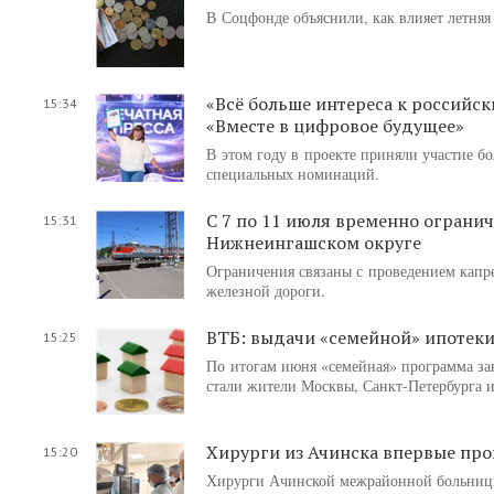
В Соцфонде объяснили, как влияет летняя
«Всё больше интереса к российс
15:34
«Вместе в цифровое будущее»
В этом году в проекте приняли участие бо
специальных номинаций.
С 7 по 11 июля временно огранич
15:31
Нижнеингашском округе
Ограничения связаны с проведением капр
железной дороги.
ВТБ: выдачи «семейной» ипотеки
15:25
По итогам июня «семейная» программа за
стали жители Москвы, Санкт-Петербурга и
Хирурги из Ачинска впервые про
15:20
Хирурги Ачинской межрайонной больницы 