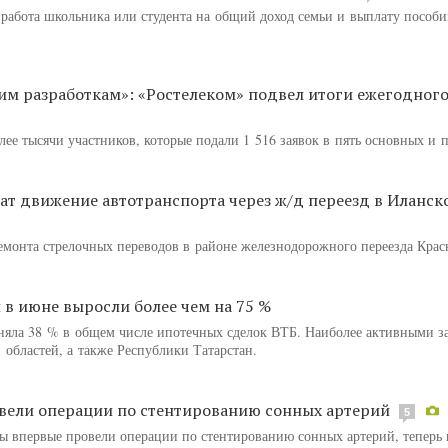
 работа школьника или студента на общий доход семьи и выплату пособи
ким разработкам»: «Ростелеком» подвел итоги ежегодног
лее тысячи участников, которые подали 1 516 заявок в пять основных и п
ат движение автотранспорта через ж/д переезд в Иланск
емонта стрелочных переводов в районе железнодорожного переезда Крас
 в июне выросли более чем на 75 %
няла 38 % в общем числе ипотечных сделок ВТБ. Наиболее активными 
 областей, а также Республики Татарстан.
вели операции по стентированию сонных артерий
5
впервые провели операции по стентированию сонных артерий, теперь 