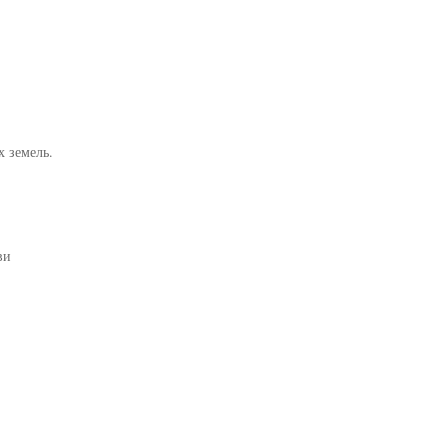
 земель.
ви