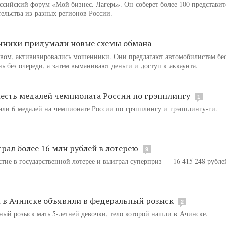
ссийский форум «Мой бизнес. Лагерь». Он соберет более 100 представит
льства из разных регионов России.
нники придумали новые схемы обмана
ливом, активизировались мошенники. Они предлагают автомобилистам бе
ь без очереди, а затем выманивают деньги и доступ к аккаунта.
есть медалей чемпионата России по грэпплингу
1
али 6 медалей на чемпионате России по грэпплингу и грэпплингу-ги.
рал более 16 млн рублей в лотерею
9
тие в государственной лотерее и выиграл суперприз — 16 415 248 рубле
 в Ачинске объявили в федеральный розыск
2
ный розыск мать 5-летней девочки, тело которой нашли в Ачинске.