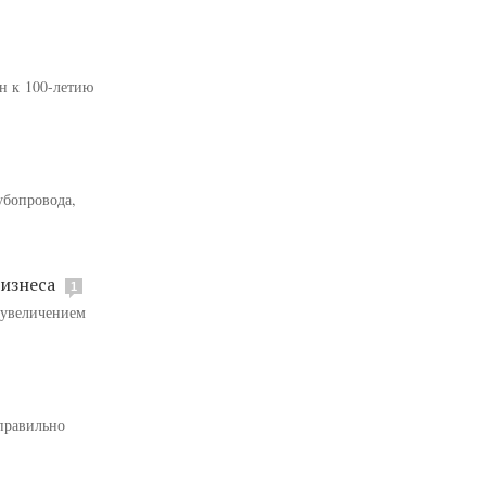
н к 100-летию
убопровода,
бизнеса
1
 увеличением
правильно