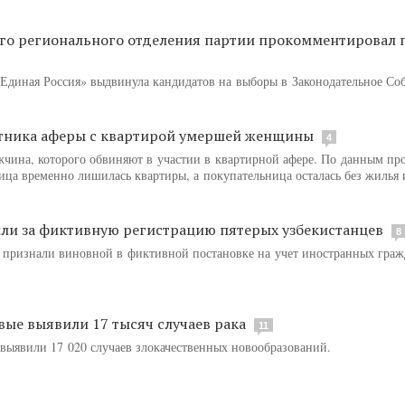
го регионального отделения партии прокомментировал 
«Единая Россия» выдвинула кандидатов на выборы в Законодательное Со
стника аферы с квартирой умершей женщины
4
жчина, которого обвиняют в участии в квартирной афере. По данным пр
ница временно лишилась квартиры, а покупательница осталась без жилья 
или за фиктивную регистрацию пятерых узбекистанцев
8
признали виновной в фиктивной постановке на учет иностранных граж
вые выявили 17 тысяч случаев рака
11
 выявили 17 020 случаев злокачественных новообразований.