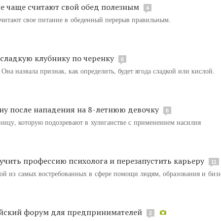
е чаще считают свой обед полезным
4
считают свое питание в обеденный перерыв правильным.
 сладкую клубнику по черенку
6
Она назвала признак, как определить, будет ягода сладкой или кислой.
ну после нападения на 8-летнюю девочку
8
ницу, которую подозревают в хулиганстве с применением насилия
лучить профессию психолога и перезапустить карьеру
11
ной из самых востребованных в сфере помощи людям, образования и бизн
ийский форум для предпринимателей
2