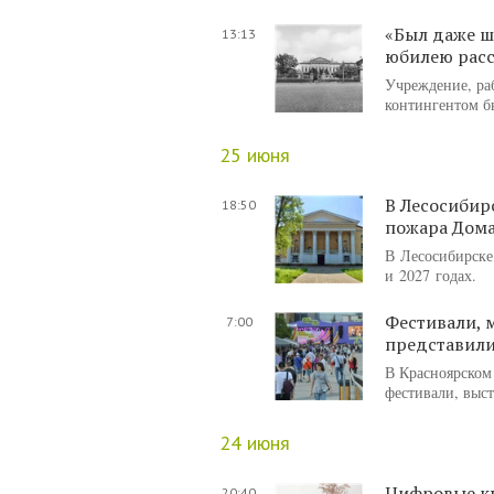
«Был даже ш
13:13
юбилею расс
Учреждение, ра
контингентом б
25 июня
В Лесосибир
18:50
пожара Дома
В Лесосибирске
и 2027 годах.
Фестивали, 
7:00
представил
В Красноярском
фестивали, выст
24 июня
Цифровые кн
20:40