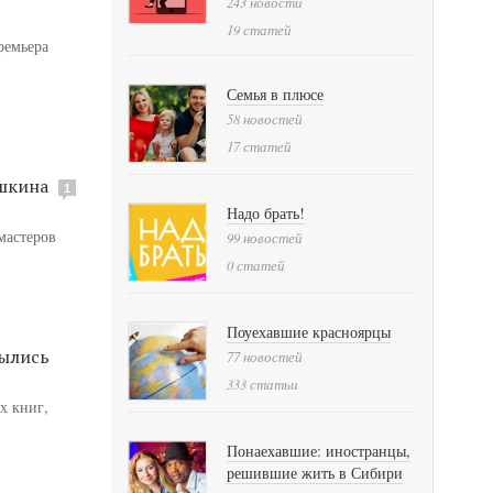
243 новости
19 статей
ремьера
Семья в плюсе
58 новостей
17 статей
шкина
1
Надо брать!
мастеров
99 новостей
0 статей
Поуехавшие красноярцы
рылись
77 новостей
333 статьи
х книг,
Понаехавшие: иностранцы,
решившие жить в Сибири