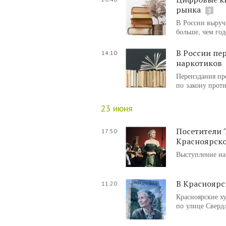
рынка
3
В России выруч
больше, чем год
В России пе
14:10
наркотиков
Переиздания пр
по закону прот
23 июня
Посетители 
17:50
Красноярско
Выступление на
В Красноярс
11:20
Красноярские х
по улице Сверд