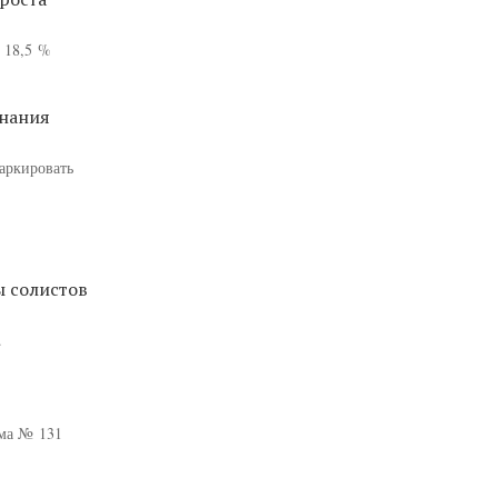
а 18,5 %
инания
маркировать
ы солистов
.
ома № 131