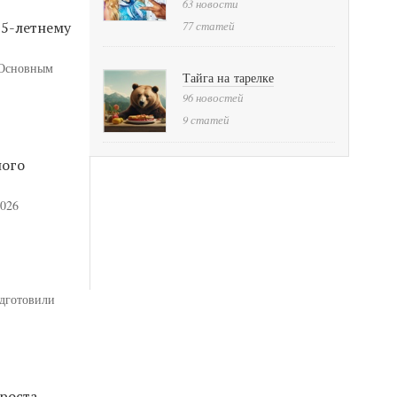
63 новости
25-летнему
77 статей
. Основным
Тайга на тарелке
96 новостей
9 статей
ного
2026
одготовили
роста