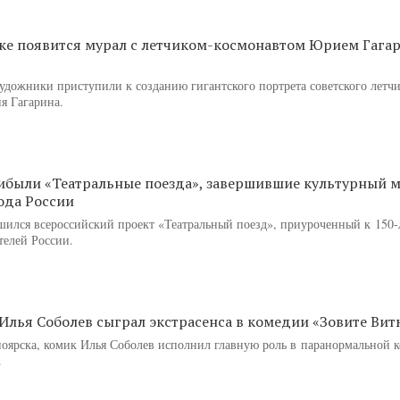
ке появится мурал с летчиком-космонавтом Юрием Гаг
художники приступили к созданию гигантского портрета советского летчи
я Гагарина.
ибыли «Театральные поезда», завершившие культурный 
рода России
шился всероссийский проект «Театральный поезд», приуроченный к 150
телей России.
Илья Соболев сыграл экстрасенса в комедии «Зовите Вит
оярска, комик Илья Соболев исполнил главную роль в паранормальной 
.