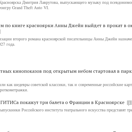
Красноярска Дмитрия Лаврутова, выпускающего музыку под псевдонимом
оигру Grand Theft Auto VI.
м по книге красноярки Анны Джейн выйдет в прокат в о
изации второго романа красноярской писательницы Анны Джейн назнач
027 года.
атных кинопоказов под открытым небом стартовал в пар
шли как шедевры советской классики, так и современные российские кар
ороткометражки.
ГИТИСа покажут три балета о Франции в Красноярске
1
выпускники Российского института театрального искусства представят т