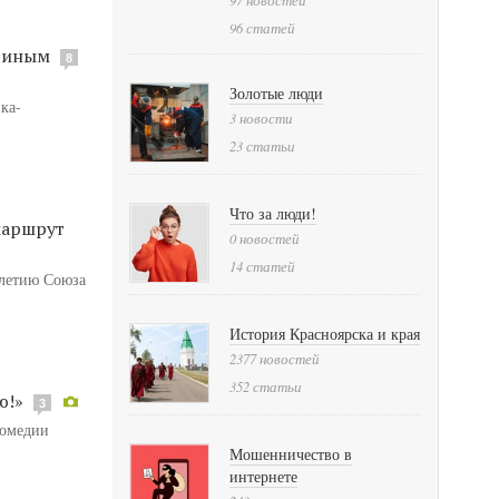
96 статей
ариным
8
Золотые люди
ка-
3 новости
23 статьи
Что за люди!
маршрут
0 новостей
14 статей
-летию Союза
История Красноярска и края
2377 новостей
352 статьи
ю!»
3
комедии
Мошенничество в
интернете