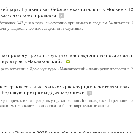
вейцар»: Пушкинская библиотека-читальня в Москве к 1
казала о своем прошлом
2
ботавшее 343 дня в году, ежесуточно принимало в среднем 34 читателя
ыли учащиеся учебных заведений и служащие.
ске проведут реконструкцию поврежденного после силь
 культуры «Маклаковский»
 реконструкцию Дома культуры «Маклаковский» планируют провести в 
мастер-классы и не только: красноярцам и жителям края
и большую программу Дня молодежи
3
 крае представили программу празднования Дня молодежи. В регионе п
авки, мастер-классы, кинопоказ и благотворительные акции.
иги в России в 2025 году обогнали бумажные по темпам 