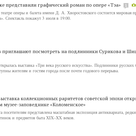
ке представили графический роман по опере «Тэа»
1
театре оперы и балета имени Д. А. Хворостовского состоится мировая п
». Спектакль покажут 3 июля в 19:00.
 приглашают посмотреть на подлинники Сурикова и Ши
открылась выставка «Три века русского искусства». Подлинники русских 
тупны жителям и гостям города после почти годового перерыва.
выставка коллекционных раритетов советской эпохи отк
м музее-заповеднике «Коломенское»
а посетителям представлена масштабная экспозиция антиквариата, редки
тинок и предметов быта XIX–XX веков.