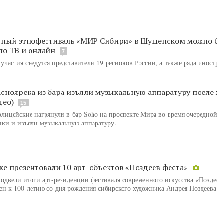
ный этнофестиваль «МИР Сибири» в Шушенском можно 
по ТВ и онлайн
7
 участия съедутся представители 19 регионов России, а также ряда инос
асноярска из бара изъяли музыкальную аппаратуру после
део)
15
олицейские нагрянули в бар Soho на проспекте Мира во время очередно
ки и изъяли музыкальную аппаратуру.
ке презентовали 10 арт-объектов «Поздеев феста»
подвели итоги арт-резиденции фестиваля современного искусства «Позде
ен к 100-летию со дня рождения сибирского художника Андрея Поздеева