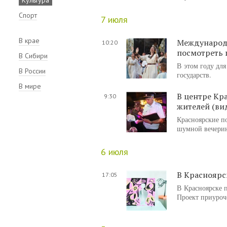
Спорт
7 июля
В крае
Международ
10:20
посмотреть 
В Сибири
В этом году для
В России
государств.
В мире
В центре Кр
9:30
жителей (ви
Красноярские п
шумной вечерин
6 июля
В Красноярс
17:05
В Красноярске 
Проект приуроч