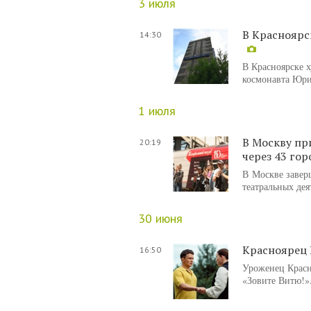
3 июля
В Красноярс
14:30
В Красноярске 
космонавта Юри
1 июля
В Москву пр
20:19
через 43 го
В Москве завер
театральных дея
30 июня
Красноярец 
16:50
Уроженец Красн
«Зовите Витю!»