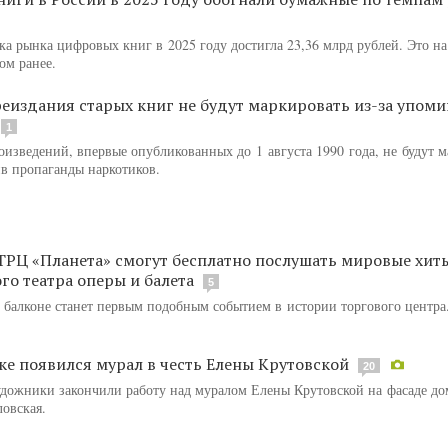
ка рынка цифровых книг в 2025 году достигла 23,36 млрд рублей. Это н
ом ранее.
реиздания старых книг не будут маркировать из-за упом
1
оизведений, впервые опубликованных до 1 августа 1990 года, не будут 
ив пропаганды наркотиков.
ТРЦ «Планета» смогут бесплатно послушать мировые хит
го театра оперы и балета
5
 балконе станет первым подобным событием в истории торгового центра
ке появился мурал в честь Елены Крутовской
20
удожники закончили работу над муралом Елены Крутовской на фасаде д
ловская.