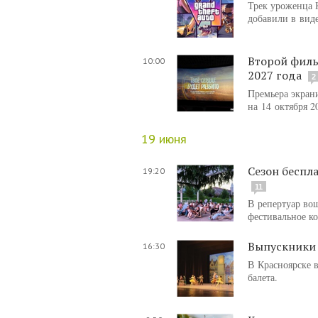
Трек уроженца 
добавили в виде
Второй филь
10:00
2027 года
2
Премьера экран
на 14 октября 2
19 июня
Сезон беспл
19:20
11
В репертуар во
фестивальное к
Выпускники 
16:30
В Красноярске 
балета.