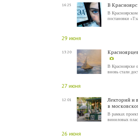
В Красноярс
16:25
В Красноярском 
постановки «Тэа
29 июня
Красноярцев
13:20
В Красноярске 
вновь стали дос
27 июня
Лекторий и 
12:01
в московско
В рамках проект
виниловых плас
26 июня