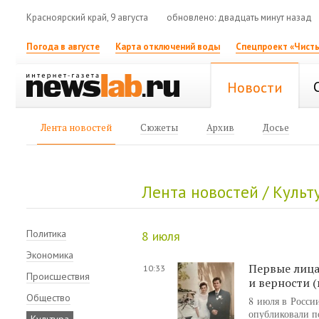
Красноярский край, 9 августа
обновлено: двадцать минут назад
Погода в августе
Карта отключений воды
Спецпроект «Чисты
Новости
Лента новостей
Сюжеты
Архив
Досье
Лента новостей / Культу
Политика
8 июля
Экономика
Первые лица
10:33
Происшествия
и верности 
Общество
8 июля в России
опубликовали п
Культура