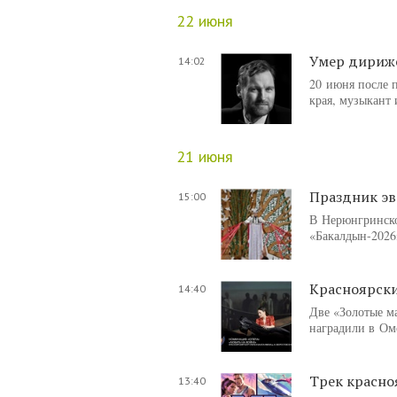
22 июня
Умер дириже
14:02
20 июня после 
края, музыкант
21 июня
Праздник эв
15:00
В Нерюнгринско
«Бакалдын-2026
Красноярски
14:40
Две «Золотые м
наградили в Ом
Трек красно
13:40