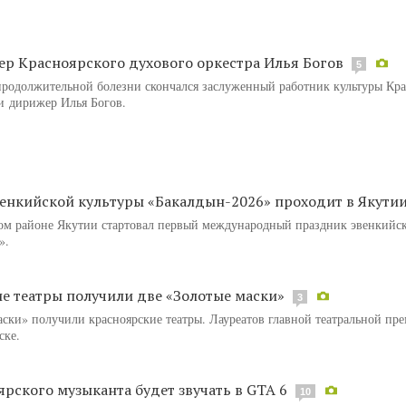
р Красноярского духового оркестра Илья Богов
5
продолжительной болезни скончался заслуженный работник культуры Кра
 и дирижер Илья Богов.
енкийской культуры «Бакалдын-2026» проходит в Якути
м районе Якутии стартовал первый международный праздник эвенкийск
».
е театры получили две «Золотые маски»
3
аски» получили красноярские театры. Лауреатов главной театральной пр
ске.
ярского музыканта будет звучать в GTA 6
10