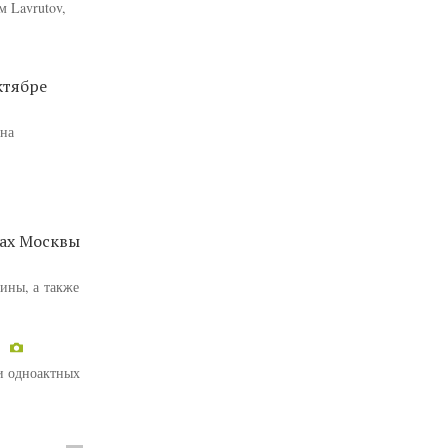
 Lavrutov,
ктябре
ена
ках Москвы
тины, а также
ри одноактных