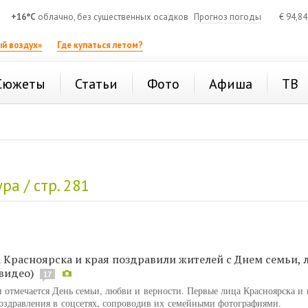
+16°C
облачно, без существенных осадков
Прогноз погоды
€
94,8
й воздух»
Где купаться летом?
Сюжеты
Статьи
Фото
Афиша
ТВ
ра / стр. 281
 Красноярска и края поздравили жителей с Днем семьи,
(видео)
17
 отмечается День семьи, любви и верности. Первые лица Красноярска и 
оздравления в соцсетях, сопроводив их семейными фотографиями.