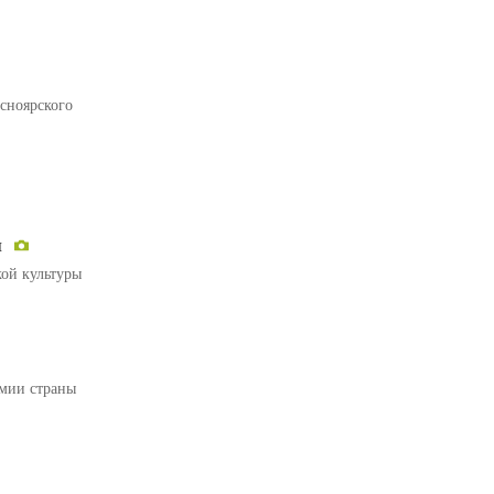
сноярского
и
ой культуры
емии страны