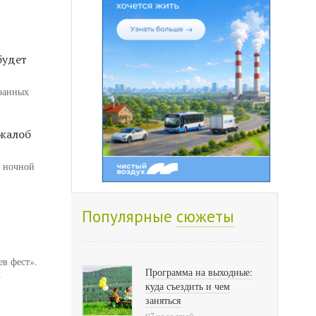
будет
транных
 жалоб
й ночной
Популярные
сюжеты
ев фест».
Программа на выходные:
.
куда съездить и чем
заняться
97 новостей