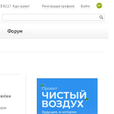
18+
4
$
82,17
Курс валют
Регистрация профиля
Войти
Форум
 любви
края