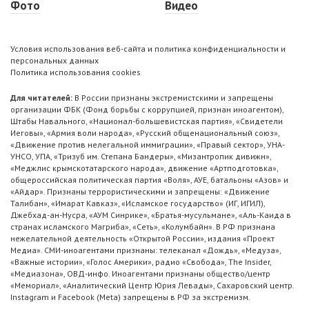
Фото
Видео
Условия использования веб-сайта и политика конфиденциальности и
персональных данных
Политика использования cookies
Для читателей:
В России признаны экстремистскими и запрещены
организации ФБК (Фонд борьбы с коррупцией, признан иноагентом),
Штабы Навального, «Национал-большевистская партия», «Свидетели
Иеговы», «Армия воли народа», «Русский общенациональный союз»,
«Движение против нелегальной иммиграции», «Правый сектор», УНА-
УНСО, УПА, «Тризуб им. Степана Бандеры», «Мизантропик дивижн»,
«Меджлис крымскотатарского народа», движение «Артподготовка»,
общероссийская политическая партия «Воля», АУЕ, батальоны «Азов» и
«Айдар». Признаны террористическими и запрещены: «Движение
Талибан», «Имарат Кавказ», «Исламское государство» (ИГ, ИГИЛ),
Джебхад-ан-Нусра, «АУМ Синрике», «Братья-мусульмане», «Аль-Каида в
странах исламского Магриба», «Сеть», «Колумбайн». В РФ признана
нежелательной деятельность «Открытой России», издания «Проект
Медиа». СМИ-иноагентами признаны: телеканал «Дождь», «Медуза»,
«Важные истории», «Голос Америки», радио «Свобода», The Insider,
«Медиазона», ОВД-инфо. Иноагентами признаны общество/центр
«Мемориал», «Аналитический Центр Юрия Левады», Сахаровский центр.
Instagram и Facebook (Metа) запрещены в РФ за экстремизм.