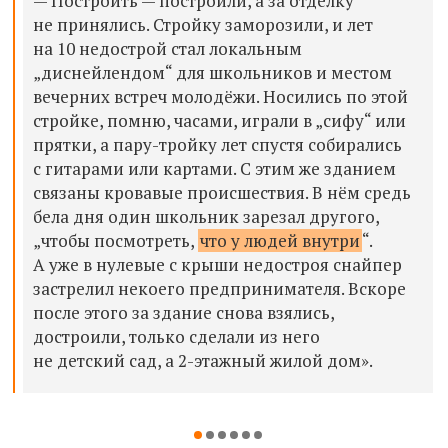
— Построить — построили, а за отделку
не принялись. Стройку заморозили, и лет
на 10 недострой стал локальным
„диснейлендом“ для школьников и местом
вечерних встреч молодёжи. Носились по этой
стройке, помню, часами, играли в „сифу“ или
прятки, а пару-тройку лет спустя собирались
с гитарами или картами. С этим же зданием
связаны кровавые происшествия. В нём средь
бела дня один школьник зарезал другого,
„чтобы посмотреть,
что у людей внутри
“.
А уже в нулевые с крыши недостроя снайпер
застрелил некоего предпринимателя. Вскоре
после этого за здание снова взялись,
достроили, только сделали из него
не детский сад, а 2-этажный жилой дом».