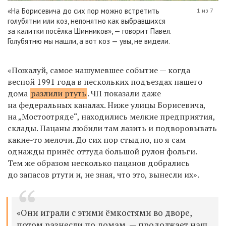
«На Борисевича до сих пор можно встретить
1 из 7
голубятни или коз, непонятно как выбравшихся
за калитки посёлка Шинников», — говорит Павел.
Голубятню мы нашли, а вот коз — увы, не видели.
«Пожалуй, самое нашумевшее событие — когда
весной 1991 года в нескольких подъездах нашего
дома
разлили ртуть
. ЧП показали даже
на федеральных каналах. Ниже улицы Борисевича,
на „Мостоотряде“, находились мелкие предприятия,
склады. Пацаны любили там лазить и подворовывать
какие-то мелочи. До сих пор стыдно, но я сам
однажды принёс оттуда большой рулон фольги.
Тем же образом несколько пацанов добрались
до запасов ртути и, не зная, что это, вынесли их».
«Они играли с этими ёмкостями во дворе,
потом разнесли по домам, — продолжает наш