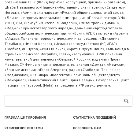
организации ФБК (Фонд борьбы с коррупцией, признан иноагентом),
Штабы Навального, «Национал-большевистская партия», «Свидетели
Иеговы», «Армия воли народа», «Русский общенациональный союз»,
«Движение против нелегальной иммиграции», «Правый сектор», УНА-
УНСО, УПА, «Тризуб им. Степана Бандеры», «Мизантропик дивижн»,
«Меджлис крымскотатарского народа», движение «Артподготовка»,
общероссийская политическая партия «Воля», АУЕ, батальоны «Азов» и
«Айдар». Признаны террористическими и запрещены: «Движение
Талибан», «Имарат Кавказ», «Исламское государство» (ИГ, ИГИЛ),
Джебхад-ан-Нусра, «АУМ Синрике», «Братья-мусульмане», «Аль-Каида в
странах исламского Магриба», «Сеть», «Колумбайн». В РФ признана
нежелательной деятельность «Открытой России», издания «Проект
Медиа». СМИ-иноагентами признаны: телеканал «Дождь», «Медуза»,
«Важные истории», «Голос Америки», радио «Свобода», The Insider,
«Медиазона», ОВД-инфо. Иноагентами признаны общество/центр
«Мемориал», «Аналитический Центр Юрия Левады», Сахаровский центр.
Instagram и Facebook (Metа) запрещены в РФ за экстремизм.
ПРАВИЛА ЦИТИРОВАНИЯ
СТАТИСТИКА ПОСЕЩЕНИЙ
РАЗМЕЩЕНИЕ РЕКЛАМЫ
ПОЗВОНИТЬ НАМ