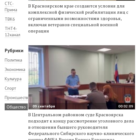
СТС-
В Красноярском крае создаются условия для
Прима
комплексной физической реабилитации лиц с
ограниченными возможностями здоровья,
ТВК6
включая ветеранов специальной военной
ТНТ4-
операции
12канал
Рубрики
Политика
Экономика
Культура
Спорт
Происшествия
09 сентября
00:02:09
Общество
В Центральном районном суде Красноярска
подходит к концу рассмотрение уголовного дела
в отношении бывшего руководителя
Федерального Сибирского научно-клинического
центра ФМБА России Бориса Баранкина