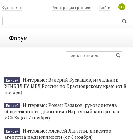
18+
7
Курс валют
Регистрация профиля
Войти
Форум
Интервью: Валерий Кускашев, начальник
Енисей
УГИБДД ГУ МВД России по Красноярскому краю (от 8
ноября)
Интервью: Роман Казаков, руководитель
Енисей
общественного движения «Народный контроль в
ИСКХ» (от 7 ноября)
Интервью: Алексей Лагутин, директор
Енисей
агентства недвижимости (от 6 ноября)