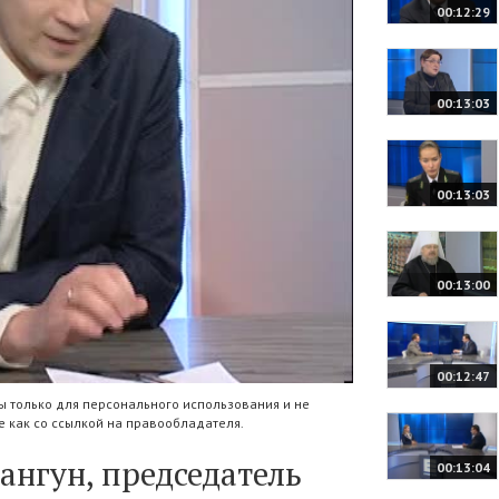
00:12:29
00:13:03
00:13:03
00:13:00
00:12:47
 только для персонального использования и не
 как со ссылкой на правообладателя.
ангун, председатель
00:13:04