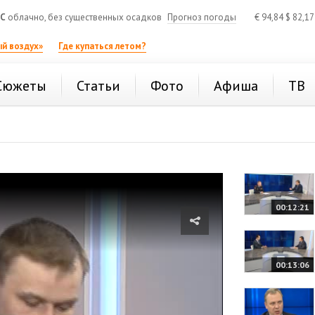
°C
облачно, без существенных осадков
Прогноз погоды
€
94,84
$
82,1
й воздух»
Где купаться летом?
Сюжеты
Статьи
Фото
Афиша
ТВ
00:12:21
00:13:06