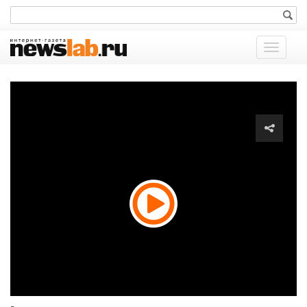
Показат
меню