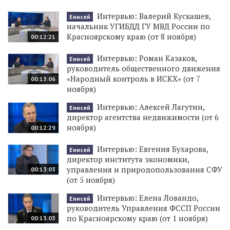
Интервью: Валерий Кускашев,
Енисей
начальник УГИБДД ГУ МВД России по
Красноярскому краю (от 8 ноября)
00:12:21
Интервью: Роман Казаков,
Енисей
руководитель общественного движения
«Народный контроль в ИСКХ» (от 7
00:13:06
ноября)
Интервью: Алексей Лагутин,
Енисей
директор агентства недвижимости (от 6
ноября)
00:12:29
Интервью: Евгения Бухарова,
Енисей
директор института экономики,
управления и природопользования СФУ
00:13:03
(от 5 ноября)
Интервью: Елена Ловандо,
Енисей
руководитель Управления ФССП России
по Красноярскому краю (от 1 ноября)
00:13:03