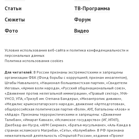
Статьи
ТВ-Программа
Сюжеты
Форум
Фото
Видео
Условия использования веб-сайта и политика конфиденциальности и
персональных данных
Политика использования cookies
Для читателей:
В России признаны экстремистскими и запрещены
организации ФБК (Фонд борьбы с коррупцией, признан иноагентом),
Штабы Навального, «Национал-большевистская партия», «Свидетели
Иеговы», «Армия воли народа», «Русский общенациональный союз»,
«Движение против нелегальной иммиграции», «Правый сектор», УНА-
УНСО, УПА, «Тризуб им. Степана Бандеры», «Мизантропик дивижн»,
«Меджлис крымскотатарского народа», движение «Артподготовка»,
общероссийская политическая партия «Воля», АУЕ, батальоны «Азов» и
«Айдар». Признаны террористическими и запрещены: «Движение
Талибан», «Имарат Кавказ», «Исламское государство» (ИГ, ИГИЛ),
Джебхад-ан-Нусра, «АУМ Синрике», «Братья-мусульмане», «Аль-Каида в
странах исламского Магриба», «Сеть», «Колумбайн». В РФ признана
нежелательной деятельность «Открытой России», издания «Проект