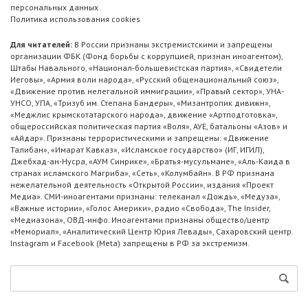
персональных данных
Политика использования cookies
Для читателей:
В России признаны экстремистскими и запрещены
организации ФБК (Фонд борьбы с коррупцией, признан иноагентом),
Штабы Навального, «Национал-большевистская партия», «Свидетели
Иеговы», «Армия воли народа», «Русский общенациональный союз»,
«Движение против нелегальной иммиграции», «Правый сектор», УНА-
УНСО, УПА, «Тризуб им. Степана Бандеры», «Мизантропик дивижн»,
«Меджлис крымскотатарского народа», движение «Артподготовка»,
общероссийская политическая партия «Воля», АУЕ, батальоны «Азов» и
«Айдар». Признаны террористическими и запрещены: «Движение
Талибан», «Имарат Кавказ», «Исламское государство» (ИГ, ИГИЛ),
Джебхад-ан-Нусра, «АУМ Синрике», «Братья-мусульмане», «Аль-Каида в
странах исламского Магриба», «Сеть», «Колумбайн». В РФ признана
нежелательной деятельность «Открытой России», издания «Проект
Медиа». СМИ-иноагентами признаны: телеканал «Дождь», «Медуза»,
«Важные истории», «Голос Америки», радио «Свобода», The Insider,
«Медиазона», ОВД-инфо. Иноагентами признаны общество/центр
«Мемориал», «Аналитический Центр Юрия Левады», Сахаровский центр.
Instagram и Facebook (Metа) запрещены в РФ за экстремизм.