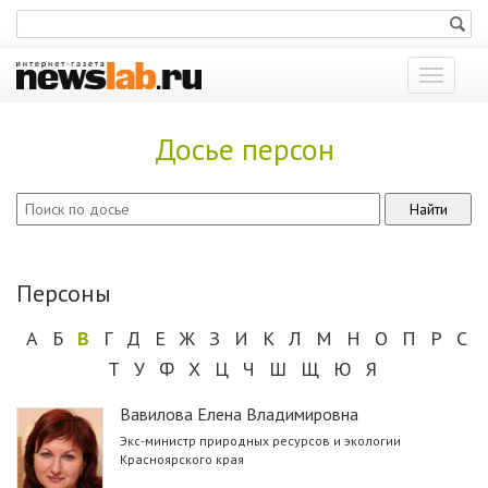
Показат
меню
Досье персон
Персоны
А
Б
В
Г
Д
Е
Ж
З
И
К
Л
М
Н
О
П
Р
С
Т
У
Ф
Х
Ц
Ч
Ш
Щ
Ю
Я
Вавилова Елена Владимировна
Экс-министр природных ресурсов и экологии
Красноярского края