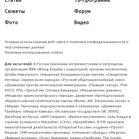
Сюжеты
Форум
Фото
Видео
Условия использования веб-сайта и политика конфиденциальности и
персональных данных
Политика использования cookies
Для читателей:
В России признаны экстремистскими и запрещены
организации ФБК (Фонд борьбы с коррупцией, признан иноагентом),
Штабы Навального, «Национал-большевистская партия», «Свидетели
Иеговы», «Армия воли народа», «Русский общенациональный союз»,
«Движение против нелегальной иммиграции», «Правый сектор», УНА-
УНСО, УПА, «Тризуб им. Степана Бандеры», «Мизантропик дивижн»,
«Меджлис крымскотатарского народа», движение «Артподготовка»,
общероссийская политическая партия «Воля», АУЕ, батальоны «Азов» и
«Айдар». Признаны террористическими и запрещены: «Движение
Талибан», «Имарат Кавказ», «Исламское государство» (ИГ, ИГИЛ),
Джебхад-ан-Нусра, «АУМ Синрике», «Братья-мусульмане», «Аль-Каида в
странах исламского Магриба», «Сеть», «Колумбайн». В РФ признана
нежелательной деятельность «Открытой России», издания «Проект
Медиа». СМИ-иноагентами признаны: телеканал «Дождь», «Медуза»,
«Важные истории», «Голос Америки», радио «Свобода», The Insider,