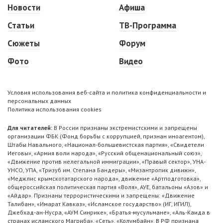
Новости
Афиша
Статьи
ТВ-Программа
Сюжеты
Форум
Фото
Видео
Условия использования веб-сайта и политика конфиденциальности и
персональных данных
Политика использования cookies
Для читателей:
В России признаны экстремистскими и запрещены
организации ФБК (Фонд борьбы с коррупцией, признан иноагентом),
Штабы Навального, «Национал-большевистская партия», «Свидетели
Иеговы», «Армия воли народа», «Русский общенациональный союз»,
«Движение против нелегальной иммиграции», «Правый сектор», УНА-
УНСО, УПА, «Тризуб им. Степана Бандеры», «Мизантропик дивижн»,
«Меджлис крымскотатарского народа», движение «Артподготовка»,
общероссийская политическая партия «Воля», АУЕ, батальоны «Азов» и
«Айдар». Признаны террористическими и запрещены: «Движение
Талибан», «Имарат Кавказ», «Исламское государство» (ИГ, ИГИЛ),
Джебхад-ан-Нусра, «АУМ Синрике», «Братья-мусульмане», «Аль-Каида в
странах исламского Магриба», «Сеть», «Колумбайн». В РФ признана