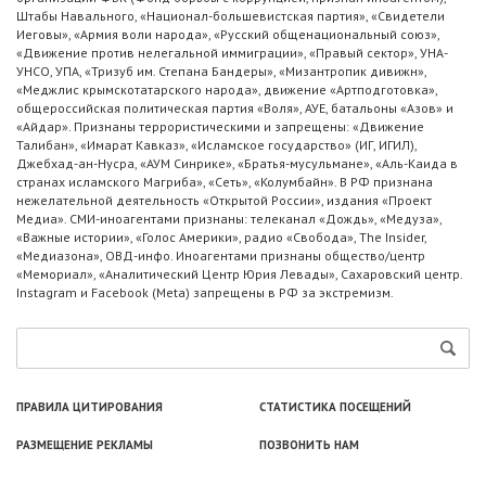
Штабы Навального, «Национал-большевистская партия», «Свидетели
Иеговы», «Армия воли народа», «Русский общенациональный союз»,
«Движение против нелегальной иммиграции», «Правый сектор», УНА-
УНСО, УПА, «Тризуб им. Степана Бандеры», «Мизантропик дивижн»,
«Меджлис крымскотатарского народа», движение «Артподготовка»,
общероссийская политическая партия «Воля», АУЕ, батальоны «Азов» и
«Айдар». Признаны террористическими и запрещены: «Движение
Талибан», «Имарат Кавказ», «Исламское государство» (ИГ, ИГИЛ),
Джебхад-ан-Нусра, «АУМ Синрике», «Братья-мусульмане», «Аль-Каида в
странах исламского Магриба», «Сеть», «Колумбайн». В РФ признана
нежелательной деятельность «Открытой России», издания «Проект
Медиа». СМИ-иноагентами признаны: телеканал «Дождь», «Медуза»,
«Важные истории», «Голос Америки», радио «Свобода», The Insider,
«Медиазона», ОВД-инфо. Иноагентами признаны общество/центр
«Мемориал», «Аналитический Центр Юрия Левады», Сахаровский центр.
Instagram и Facebook (Metа) запрещены в РФ за экстремизм.
ПРАВИЛА ЦИТИРОВАНИЯ
СТАТИСТИКА ПОСЕЩЕНИЙ
РАЗМЕЩЕНИЕ РЕКЛАМЫ
ПОЗВОНИТЬ НАМ