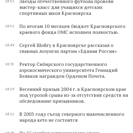
Звезды отечественного футбола провели
18:52
мастер-класс для учащихся детских
спортивных школ Красноярска
По итогам 10 месяцев бюджет Красноярского
18:51
краевого фонда ОМС исполнен полностью.
Сергей Шойгу в Красноярске рассказал о
18:49
главных лозунгах партии «Единая Россия»
Ректор Сибирского государственного
18:35
аэрокосмического университета Геннадий
Беляков награжден Орденом Почета.
Весенний призыв 2004 г. в Красноярском крае
18:29
под угрозой срыва из-за отсутствия средств на
обследование призывников.
В 2003 году съезд северного малочисленного
18:11
народа кето не состоится
На 15 ноября запланирована сдача
18:08