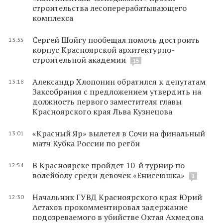
строительства лесоперерабатывающего
комплекса
Сергей Шойгу пообещал помочь достроить
13:35
корпус Красноярской архитектурно-
строительной академии
15
Александр Хлопонин обратился к депутатам
13:18
Заксобрания с предложением утвердить на
должность первого заместителя главы
Красноярского края Льва Кузнецова
«Красный Яр» вылетел в Сочи на финальный
13:01
матч Кубка России по регби
В Красноярске пройдет 10-й турнир по
12:54
волейболу среди девочек «Енисеюшка»
1
Начальник ГУВД Красноярского края Юрий
12:30
Астахов прокомментировал задержание
подозреваемого в убийстве Октая Ахмедова