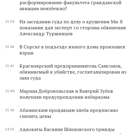
расформирование факультета гражданской
авиации неизбежно?
На заседании суда по делу о крушении Ми-8
15:59
показания дал эксперт со стороны обвинения
Александр Туршинцов
В Сорске в подъезде жилого дома произошел
15:46
взрыв
Красноярский предприниматель Самсонов,
15:42
обвиняемый в убийстве, госпитализирован из
зала суда
Марина Добровольская и Валерий Зубов
15:40
получили предупреждения избиркома
Абазинским продавцам хлеба предписано
15:36
снизить цены
Адвокаты Василия Шахновского трижды
14:55