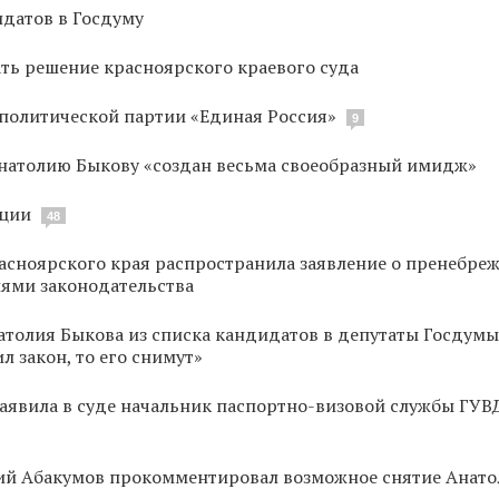
идатов в Госдуму
ать решение красноярского краевого суда
 политической партии «Единая Россия»
9
 Анатолию Быкову «создан весьма своеобразный имидж»
нции
48
асноярского края распространила заявление о пренебре
ями законодательства
толия Быкова из списка кандидатов в депутаты Госдумы
л закон, то его снимут»
заявила в суде начальник паспортно-визовой службы ГУВ
ий Абакумов прокомментировал возможное снятие Анато