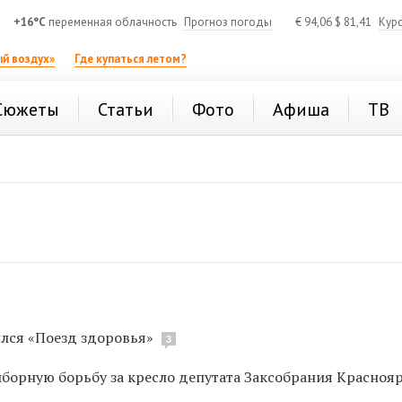
+16°C
переменная облачность
Прогноз погоды
€
94,06
$
81,41
Кур
й воздух»
Где купаться летом?
Сюжеты
Статьи
Фото
Афиша
ТВ
лся «Поезд здоровья»
3
орную борьбу за кресло депутата Заксобрания Краснояр