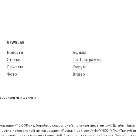
NEWSLAB
Новости
Афиша
Статьи
ТВ-Программа
Сюжеты
Форум
Фото
Видео
персональных данных
низации ФБК (Фонд борьбы с коррупцией, признан иноагентом), Штабы Навал
ротив нелегальной иммиграции», «Правый сектор», УНА-УНСО, УПА, «Тризуб и
ая политическая партия «Воля», АУЕ, батальоны «Азов» и «Айдар». Признаны