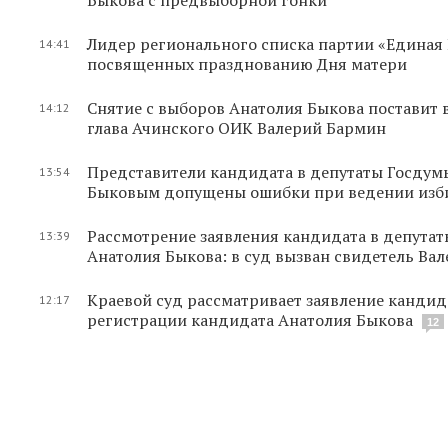
Лидер регионального списка партии «Единая
14:41
посвященных празднованию Дня матери
Снятие с выборов Анатолия Быкова поставит 
14:12
глава Ачинского ОИК Валерий Бармин
Представители кандидата в депутаты Госдум
13:54
Быковым допущены ошибки при ведении изб
Рассмотрение заявления кандидата в депута
13:39
Анатолия Быкова: в суд вызван свидетель Вал
Краевой суд рассматривает заявление кандид
12:17
регистрации кандидата Анатолия Быкова
12