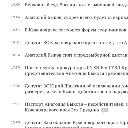
Верховный суд России снял с выборов 4 канд
19:09
Анатолий Быков, скорее всего, будет оспарив
19:04
В Красноярске состоялся форум сторонников
18:54
Депутат ЗС Красноярского края считает, что
18:32
Анатолий Быков снят с предвыборной диста
18:16
Пресс-служба прокуратуры РУ ФСБ и ГУВД Кр
17:59
представителями Анатолия Быкова требовани
Депутат ЗС Юрий Швыткин об исключении Ана
17:30
разберется. Если Быков действительно наруши
Паспорт Анатолия Быкова – недействителен, 
17:22
Красноярского края Зоя Грудина
13
Депутат Заксобрания Красноярского края Юр
15:09
Быкова с предвыборной гонки