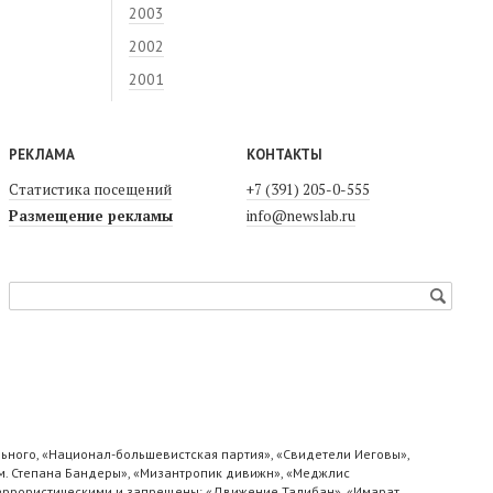
2003
2002
2001
РЕКЛАМА
КОНТАКТЫ
Статистика посещений
+7 (391) 205-0-555
Размещение рекламы
info@newslab.ru
ьного, «Национал-большевистская партия», «Свидетели Иеговы»,
м. Степана Бандеры», «Мизантропик дивижн», «Меджлис
 террористическими и запрещены: «Движение Талибан», «Имарат