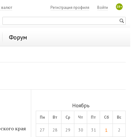
18+
с валют
Регистрация профиля
Войти
Форум
Ноябрь
Пн
Вт
Ср
Чт
Пт
Сб
Вс
ского края
1
27
28
29
30
31
2