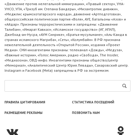
«Движение против нелегальной иммиграции», «Правый сектор», УНА-
УНСО, УПА, «Тризуб им. Степана Бандеры», «Мизантропик дивижн»,
«Меджлис крымскотатарского народа», движение «Артподготовка»,
общероссийская политическая партия «Воля», АУЕ, батальоны «Азов» и
«Айдар». Признаны террористическими и запрещены: «Движение
Талибан», «Имарат Кавказ», «Исламское государство» (ИГ, ИГИЛ),
Джебхад-ан-Нусра, «АУМ Синрике», «Братья-мусульмане», «Аль-Каида в
странах исламского Магриба», «Сеть», «Колумбайн». В РФ признана
нежелательной деятельность «Открытой России», издания «Проект
Медиа». СМИ-иноагентами признаны: телеканал «Дождь», «Медуза»,
«Важные истории», «Голос Америки», радио «Свобода», The Insider,
«Медиазона», ОВД-инфо. Иноагентами признаны общество/центр
«Мемориал», «Аналитический Центр Юрия Левады», Сахаровский центр.
Instagram и Facebook (Metа) запрещены в РФ за экстремизм.
ПРАВИЛА ЦИТИРОВАНИЯ
СТАТИСТИКА ПОСЕЩЕНИЙ
РАЗМЕЩЕНИЕ РЕКЛАМЫ
ПОЗВОНИТЬ НАМ