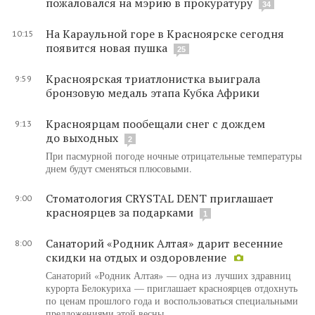
пожаловался на мэрию в прокуратуру
34
На Караульной горе в Красноярске сегодня
10:15
появится новая пушка
25
Красноярская триатлонистка выиграла
9:59
бронзовую медаль этапа Кубка Африки
Красноярцам пообещали снег с дождем
9:13
до выходных
2
При пасмурной погоде ночные отрицательные температуры
днем будут сменяться плюсовыми.
Стоматология CRYSTAL DENT приглашает
9:00
красноярцев за подарками
1
Санаторий «Родник Алтая» дарит весенние
8:00
скидки на отдых и оздоровление
Санаторий «Родник Алтая» — одна из лучших здравниц
курорта Белокуриха — приглашает красноярцев отдохнуть
по ценам прошлого года и воспользоваться специальными
предложениями этой весны.