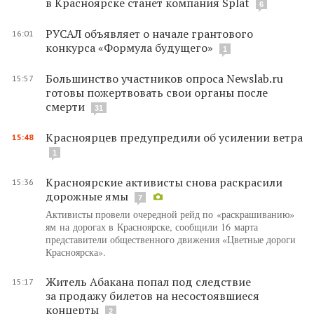
в Красноярске станет компания Splat
6
РУСАЛ объявляет о начале грантового
16:01
конкурса «Формула будущего»
1
Большинство участников опроса Newslab.ru
15:57
готовы пожертвовать свои органы после
смерти
31
Красноярцев предупредили об усилении ветра
15:48
1
Красноярские активисты снова раскрасили
15:36
дорожные ямы
7
Активисты провели очередной рейд по «раскрашиванию»
ям на дорогах в Красноярске, сообщили 16 марта
представители общественного движения «Цветные дороги
Красноярска».
Житель Абакана попал под следствие
15:17
за продажу билетов на несостоявшиеся
концерты
2