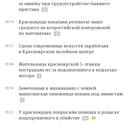
за ошибку при трудоустройстве бывшего
пристава
24
Красноярцы показали результат ниже
18:59
среднего на всероссийской контрольной
по математике
30
Сцена современных искусств заработала
18:52
в Красноярском музейном центре
Жительница красноярской 5-этажки
18:46
пострадала из-за подожженного в подъезде
мусора
2
Замеченная в махинациях с землей
18:34
минусинская чиновница попала под амнистию
6
У красноярцев попросили помощи в розыске
18:22
подозреваемого в убийстве
16