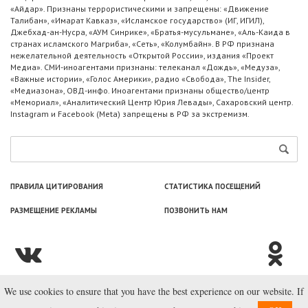
«Айдар». Признаны террористическими и запрещены: «Движение
Талибан», «Имарат Кавказ», «Исламское государство» (ИГ, ИГИЛ),
Джебхад-ан-Нусра, «АУМ Синрике», «Братья-мусульмане», «Аль-Каида в
странах исламского Магриба», «Сеть», «Колумбайн». В РФ признана
нежелательной деятельность «Открытой России», издания «Проект
Медиа». СМИ-иноагентами признаны: телеканал «Дождь», «Медуза»,
«Важные истории», «Голос Америки», радио «Свобода», The Insider,
«Медиазона», ОВД-инфо. Иноагентами признаны общество/центр
«Мемориал», «Аналитический Центр Юрия Левады», Сахаровский центр.
Instagram и Facebook (Metа) запрещены в РФ за экстремизм.
ПРАВИЛА ЦИТИРОВАНИЯ
СТАТИСТИКА ПОСЕЩЕНИЙ
РАЗМЕЩЕНИЕ РЕКЛАМЫ
ПОЗВОНИТЬ НАМ
We use cookies to ensure that you have the best experience on our website. If
© ООО «Лаборатория Новоcтей», 2003—2026.