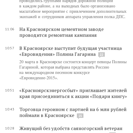
проводились группами нарядов дорожной полиции
в каждом районе, а на выходных было организовано
масштабное мероприятие с привлечением дополнительных
экипажей и сотрудников аппарата управления полка ДПС.
На Красноярском цементном заводе
11:06
проводится ремонтная кампания
В Красноярске выступит будущая участница
10:57
«Евровидения» Полина Гагарина
22
20 марта в Красноярске состоится концерт певицы Полины
Гагариной, которая выбрана представлять Россию
на международном песенном конкурсе
«Евровидение-2015».
«Красноярскэнергосбыт» приглашает жителей
10:51
края присоединиться к акции «Подари книгу»
Торговца героином с партией на 6 млн рублей
10:43
поймали в Красноярске
15
Живущий без удобств саяногорский ветеран
10:28