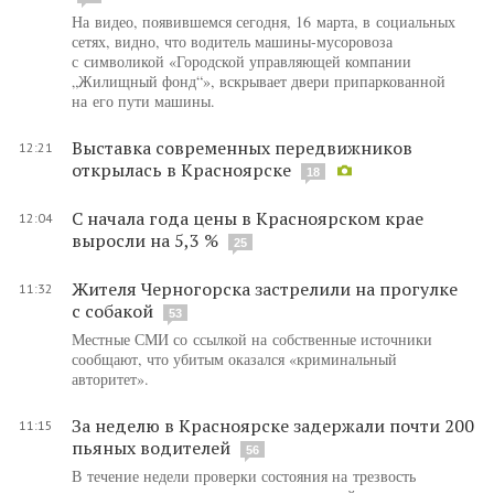
На видео, появившемся сегодня, 16 марта, в социальных
сетях, видно, что водитель машины-мусоровоза
с символикой «Городской управляющей компании
„Жилищный фонд“», вскрывает двери припаркованной
на его пути машины.
Выставка современных передвижников
12:21
открылась в Красноярске
18
С начала года цены в Красноярском крае
12:04
выросли на 5,3 %
25
Жителя Черногорска застрелили на прогулке
11:32
с собакой
53
Местные СМИ со ссылкой на собственные источники
сообщают, что убитым оказался «криминальный
авторитет».
За неделю в Красноярске задержали почти 200
11:15
пьяных водителей
56
В течение недели проверки состояния на трезвость