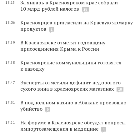
За январь в Красноярском крае собрали
18:15
10 млрд рублей налогов
25
Красноярцев пригласили на Краевую ярмарку
18:06
продуктов
2
В Красноярске отметят годовщину
17:59
присоединения Крыма к России
Красноярские коммунальщики готовятся
17:58
к паводку
Эксперты отметили дефицит недорогого
17:47
сухого вина в красноярских магазинах
18
В подпольном казино в Абакане произошло
17:31
убийство
5
На форуме в Красноярске обсудят вопросы
17:21
импортозамещения в медицине
4