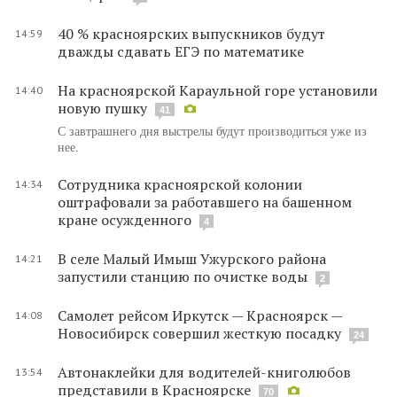
40 % красноярских выпускников будут
14:59
дважды сдавать ЕГЭ по математике
На красноярской Караульной горе установили
14:40
новую пушку
41
С завтрашнего дня выстрелы будут производиться уже из
нее.
Сотрудника красноярской колонии
14:34
оштрафовали за работавшего на башенном
кране осужденного
4
В селе Малый Имыш Ужурского района
14:21
запустили станцию по очистке воды
2
Самолет рейсом Иркутск — Красноярск —
14:08
Новосибирск совершил жесткую посадку
24
Автонаклейки для водителей-книголюбов
13:54
представили в Красноярске
70