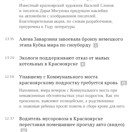
Известный красноярский художник Василий Слонов
и писатель Дарья Мосунова придумали наклейки
на автомобили с изображением писателей.
Благотворительная акция, по словам разработчиков,
приурочена к Году литературы.
Алена Заварзина завоевала бронзу немецкого
13:35
этапа Кубка мира по сноуборду
1
Экологи поддерживают отказ от малых
13:20
котельных в Красноярске
8
Упавшему с Коммунального моста
12:56
красноярскому подростку требуется кровь
21
Напомним, вчера вечером с Коммунального моста при
невыясненных обстоятельствах упал подросток. Как это
произошло, выясняют полицейские, а родственники
и знакомые ребенка просят помочь в сборе крови для него.
Водитель мусоровоза в Красноярске
12:37
переставил помешавшее проезду авто (видео)
94