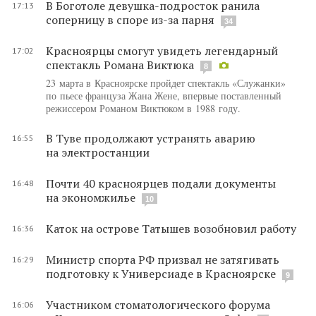
В Боготоле девушка-подросток ранила
17:13
соперницу в споре из-за парня
34
Красноярцы смогут увидеть легендарный
17:02
спектакль Романа Виктюка
8
23 марта в Красноярске пройдет спектакль «Служанки»
по пьесе француза Жана Жене, впервые поставленный
режиссером Романом Виктюком в 1988 году.
В Туве продолжают устранять аварию
16:55
на электростанции
Почти 40 красноярцев подали документы
16:48
на экономжилье
10
Каток на острове Татышев возобновил работу
16:36
Министр спорта РФ призвал не затягивать
16:29
подготовку к Универсиаде в Красноярске
9
Участником стоматологического форума
16:06