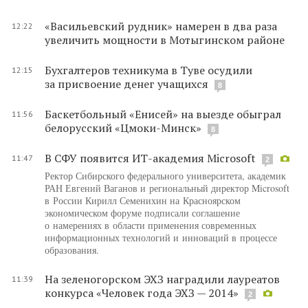
«Васильевский рудник» намерен в два раза
12:22
увеличить мощности в Мотыгинском районе
Бухгалтеров техникума в Туве осудили
12:15
за присвоение денег учащихся
8
Баскетбольный «Енисей» на выезде обыграл
11:56
белорусский «Цмоки-Минск»
8
В СФУ появится ИТ-академия Microsoft
11:47
2
Ректор Сибирского федерального университета, академик
РАН Евгений Ваганов и региональный директор Microsoft
в России Кирилл Семенихин на Красноярском
экономическом форуме подписали соглашение
о намерениях в области применения современных
информационных технологий и инноваций в процессе
образования.
На зеленогорском ЭХЗ наградили лауреатов
11:39
конкурса «Человек года ЭХЗ — 2014»
2