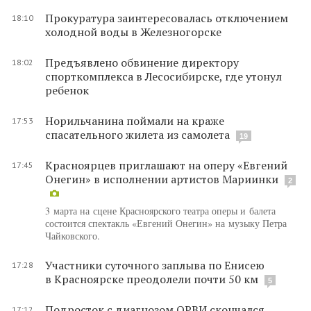
Прокуратура заинтересовалась отключением
18:10
холодной воды в Железногорске
Предъявлено обвинение директору
18:02
спорткомплекса в Лесосибирске, где утонул
ребенок
Норильчанина поймали на краже
17:53
спасательного жилета из самолета
19
Красноярцев приглашают на оперу «Евгений
17:45
Онегин» в исполнении артистов Мариинки
2
3 марта на сцене Красноярского театра оперы и балета
состоится спектакль «Евгений Онегин» на музыку Петра
Чайковского.
Участники суточного заплыва по Енисею
17:28
в Красноярске преодолели почти 50 км
5
Подросток с диагнозом ОРВИ скончался
17:12