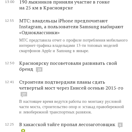
190 лыжников приняли участие в гонке
13:00
на 25 км в Красноярске
МТС: владельцы iPhone предпочитают
12:55
Instagram, а пользователи Samsung выбирают
«Одноклассники»
МТС представила отчет о профиле потребления мобильного
интернет-трафика владельцами 13-ти топовых моделей
смартфонов Apple и Samsung в январе.
Красноярску посоветовали развивать свой
12:50
бренд
19
Строители подтвердили планы сдать
12:41
четвертый мост через Енисей осенью 2015-го
27
В настоящее время ведутся работы по монтажу русловой
части моста, строительство опор и эстакад правобережной
и левобережной транспортных развязок.
В хакасской тайге пропал лесозаготовщик
12:25
6