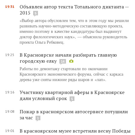
Объявлен автор текста Тотального диктанта —
19:31
2015
5
«Выбор автора обусловлен тем, что в этом году мы решили
развивать научно-методическую составляющую проекта,
именно поэтому в качестве кандидатуры был выдвинут
доктор филологических наук», — объяснила руководитель
проекта Ольга Ребковец.
В Красноярске начали разбирать главную
19:25
городскую елку
14
Работы по демонтажу стартовали по окончании
Красноярского экономического форума, сейчас с каркаса
дерева уже сняты нижние ряды шаров и «лап».
Участнику квартирной аферы в Красноярске
19:16
дали условный срок
5
Пожар в красноярском автосервисе потушили
19:08
за час
1
В красноярском музее встретили весну Победы
19:01