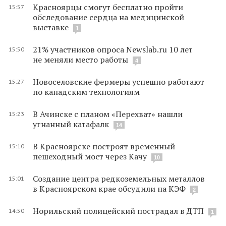
Красноярцы смогут бесплатно пройти
15:57
обследование сердца на медицинской
выставке
1
21% участников опроса Newslab.ru 10 лет
15:50
не меняли место работы
4
Новоселовские фермеры успешно работают
15:27
по канадским технологиям
В Ачинске с планом «Перехват» нашли
15:23
угнанный катафалк
14
В Красноярске построят временный
15:10
пешеходный мост через Качу
10
Создание центра редкоземельных металлов
15:01
в Красноярском крае обсудили на КЭФ
2
Норильский полицейский пострадал в ДТП
14:50
1