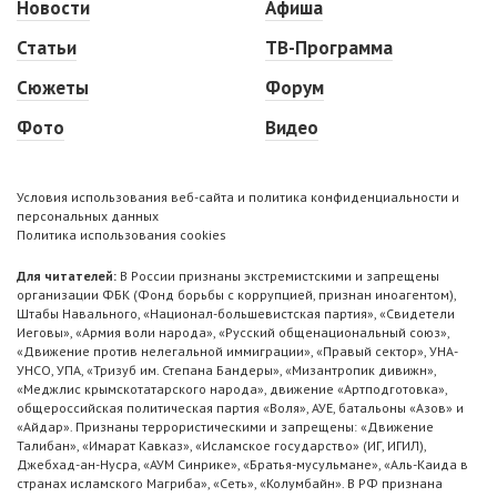
Новости
Афиша
Статьи
ТВ-Программа
Сюжеты
Форум
Фото
Видео
Условия использования веб-сайта и политика конфиденциальности и
персональных данных
Политика использования cookies
Для читателей:
В России признаны экстремистскими и запрещены
организации ФБК (Фонд борьбы с коррупцией, признан иноагентом),
Штабы Навального, «Национал-большевистская партия», «Свидетели
Иеговы», «Армия воли народа», «Русский общенациональный союз»,
«Движение против нелегальной иммиграции», «Правый сектор», УНА-
УНСО, УПА, «Тризуб им. Степана Бандеры», «Мизантропик дивижн»,
«Меджлис крымскотатарского народа», движение «Артподготовка»,
общероссийская политическая партия «Воля», АУЕ, батальоны «Азов» и
«Айдар». Признаны террористическими и запрещены: «Движение
Талибан», «Имарат Кавказ», «Исламское государство» (ИГ, ИГИЛ),
Джебхад-ан-Нусра, «АУМ Синрике», «Братья-мусульмане», «Аль-Каида в
странах исламского Магриба», «Сеть», «Колумбайн». В РФ признана