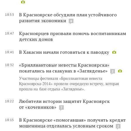
В Красноярске обсудили план устойчивого
18:53
развития экономики
4
Красноярцев призвали помочь воспитанникам
18:47
детских домов
В Хакасии начали готовиться к паводку
18:41
«Бриллиантовые невесты Красноярска»
18:32
покатались на скакунах в «Загляденье»
2
Участницы фестиваля «Бриллиантовая невеста
Красноярска-2014» провели очередную встречу, которая
прошла на базе отдыха «Загляденье».
Любители истории защитят Красноярск
18:22
от «кочевников»
7
В Красноярске «помогавшая» получить кредит
18:15
мошенница отделалась условным сроком
2