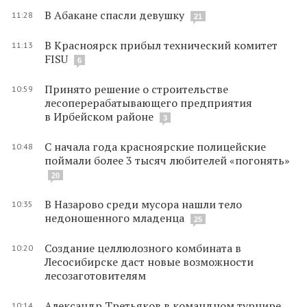
В Абакане спасли девушку
11:28
21
В Красноярск прибыл технический комитет
11:13
FISU
6
Принято решение о строительстве
10:59
лесоперерабатывающего предприятия
в Ирбейском районе
3
С начала года красноярские полицейские
10:48
поймали более 3 тысяч любителей «погонять»
20
В Назарово среди мусора нашли тело
10:35
недоношенного младенца
25
Создание целлюлозного комбината в
10:20
Лесосибирске даст новые возможности
лесозаготовителям
Александр Третьяков в командном турнире
10:14