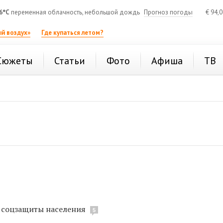
6°C
переменная облачность, небольшой дождь
Прогноз погоды
€
94,
й воздух»
Где купаться летом?
Сюжеты
Статьи
Фото
Афиша
ТВ
а соцзащиты населения
5