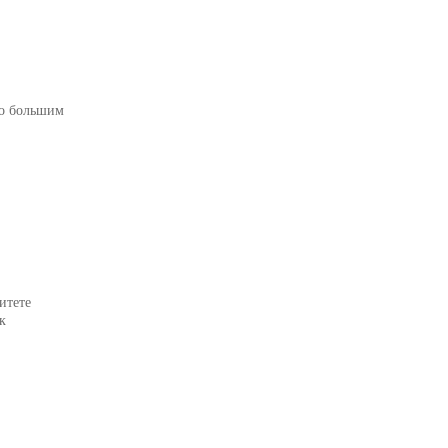
но большим
итете
к