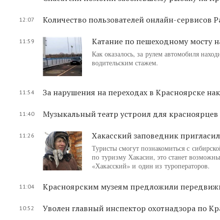
Количество пользователей онлайн-сервисов Р
12:07
Катание по пешеходному мосту н
11:59
Как оказалось, за рулем автомобиля нахо
водительским стажем.
За нарушения на переходах в Красноярске нак
11:54
Музыкальный театр устроил для красноярцев
11:40
Хакасский заповедник пригласил
11:26
Туристы смогут познакомиться с сибирско
по туризму Хакасии, это станет возможны
«Хакасский» и один из туроператоров.
Красноярским музеям предложили передвижну
11:04
Уволен главный инспектор охотнадзора по К
10:52