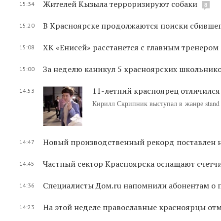
Жителей Кызыла терроризируют собаки
15:34
8
В Красноярске продолжаются поиски сбившег
15:20
ХК «Енисей» расстанется с главным тренером
15:08
За неделю каникул 5 красноярских школьник
15:00
11-летний красноярец отличился 
14:53
Кирилл Скрипник выступал в жанре stand
Новый производственный рекорд поставлен н
14:47
Частный сектор Красноярска оснащают счетч
14:45
Специалисты Дом.ru напомнили абонентам о 
14:36
На этой неделе православные красноярцы отм
14:23