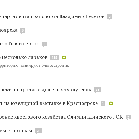
департамента транспорта Владимир Песегов
2
ноярска
6
ов «Тываэнерго»
1
е несколько ларьков
115
ерриторию планируют благоустроить.
оект по продаже дешевых турпутевок
41
т на ювелирной выставке в Красноярске
1
ение хвостового хозяйства Олимпиадинского ГОК
2
ким стартапам
20