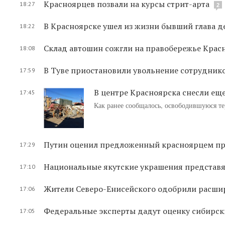
Красноярцев позвали на курсы стрит-арта
18:27
2
В Красноярске ушел из жизни бывший глава 
18:22
Склад автошин сожгли на правобережье Крас
18:08
В Туве приостановили увольнение сотрудник
17:59
В центре Красноярска снесли ещ
17:45
Как ранее сообщалось, освободившуюся т
Путин оценил предложенный красноярцем пр
17:29
Национальные якутские украшения представя
17:10
Жители Северо-Енисейского одобрили расшир
17:06
Федеральные эксперты дадут оценку сибирс
17:05