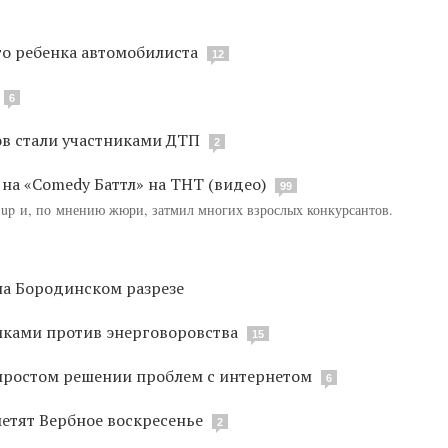
о ребенка автомобилиста
12
6
ов стали участниками ДТП
2
на «Comedy Баттл» на ТНТ (видео)
99
 up и, по мнению жюри, затмил многих взрослых конкурсантов.
а Бородинском разрезе
иками против энерговоровства
15
простом решении проблем с интернетом
6
етят Вербное воскресенье
2