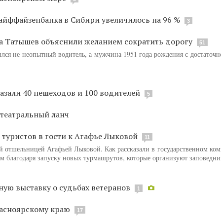
айффайзенбанка в Сибири увеличилось на 96 %
3
а Татышев объяснили желанием сократить дорогу
51
дился не неопытный водитель, а мужчина 1951 года рождения с достаточ
азали 40 пешеходов и 100 водителей
5
 театральный ланч
 туристов в гости к Агафье Лыковой
11
й отшельницей Агафьей Лыковой. Как рассказали в государственном ком
м благодаря запуску новых турмашрутов, которые организуют заповедни
ю выставку о судьбах ветеранов
1
расноярскому краю
17