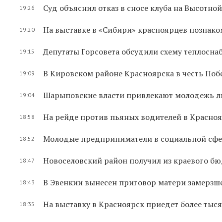
Суд объяснил отказ в сносе клуба на Высотно
19:26
На выставке в «Сибири» красноярцев познак
19:20
Депутаты Горсовета обсудили схему теплосн
19:15
В Кировском районе Красноярска в честь Поб
19:09
Шарыповские власти привлекают молодежь л
19:04
На рейде против пьяных водителей в Красно
18:58
Молодые предприниматели в социальной сфе
18:52
Новоселовский район получил из краевого бю
18:47
В Эвенкии вынесен приговор матери замерзш
18:43
На выставку в Красноярск приедет более тыс
18:35