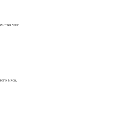
омство уже
ого мяса,