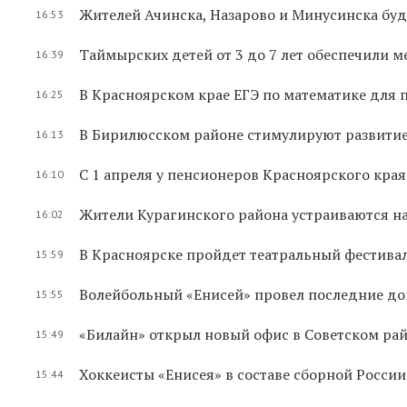
Жителей Ачинска, Назарово и Минусинска бу
16:53
Таймырских детей от 3 до 7 лет обеспечили м
16:39
В Красноярском крае ЕГЭ по математике для 
16:25
В Бирилюсском районе стимулируют развити
16:13
С 1 апреля у пенсионеров Красноярского кра
16:10
Жители Курагинского района устраиваются 
16:02
В Красноярске пройдет театральный фестива
15:59
Волейбольный «Енисей» провел последние до
15:55
«Билайн» открыл новый офис в Советском ра
15:49
Хоккеисты «Енисея» в составе сборной Росси
15:44