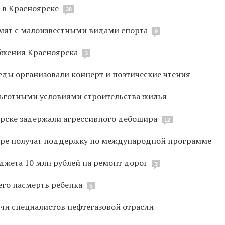
й в Красноярске
38
омят с малоизвестными видами спорта
9
абжения Красноярска
3
еды организовали концерт и поэтические чтения
ьготными условиями строительства жилья
ярске задержали агрессивного дебошира
12
ре получат поддержку по международной программе
джета 10 млн рублей на ремонт дорог
3
его насмерть ребенка
5
ячи специалистов нефтегазовой отрасли