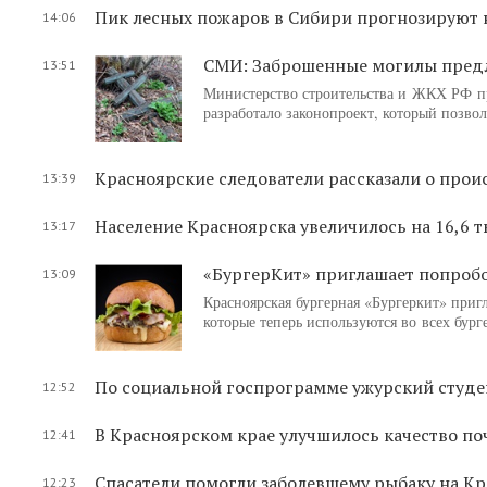
Пик лесных пожаров в Сибири прогнозируют 
14:06
СМИ: Заброшенные могилы предл
13:51
Министерство строительства и ЖКХ РФ пр
разработало законопроект, который позвол
Красноярские следователи рассказали о про
13:39
Население Красноярска увеличилось на 16,6 т
13:17
«БургерКит» приглашает попроб
13:09
Красноярская бургерная «Бургеркит» приг
которые теперь используются во всех бург
По социальной госпрограмме ужурский студе
12:52
В Красноярском крае улучшилось качество п
12:41
Спасатели помогли заболевшему рыбаку на К
12:23