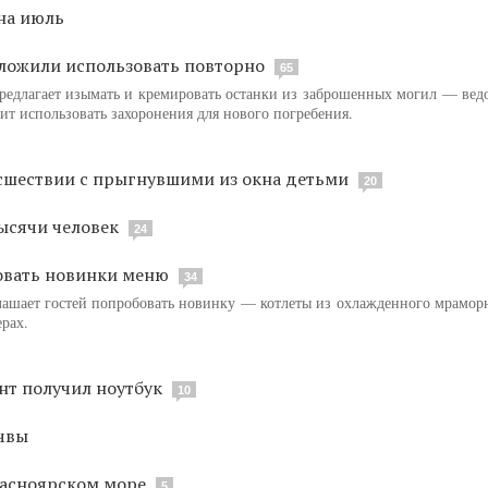
на июль
ожили использовать повторно
65
едлагает изымать и кремировать останки из заброшенных могил — вед
ит использовать захоронения для нового погребения.
исшествии с прыгнувшими из окна детьми
20
ысячи человек
24
овать новинки меню
34
лашает гостей попробовать новинку — котлеты из охлажденного мраморн
ерах.
нт получил ноутбук
10
очвы
расноярском море
5