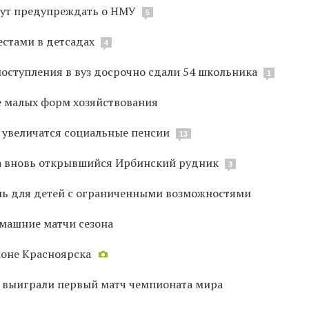
дут предупреждать о НМУ
5
естами в детсадах
4
поступления в вуз досрочно сдали 54 школьника
1
е малых форм хозяйствования
я увеличатся социальные пенсии
13
на вновь открывшийся Ирбинский рудник
3
ль для детей с ограниченными возможностями
машние матчи сезона
йоне Красноярска
и выиграли первый матч чемпионата мира