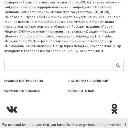
общероссийская политическая партия «Воля», АУЕ, батальоны «Азов» и
«Айдар». Признаны террористическими и запрещены: «Движение
Талибан», «Имарат Кавказ», «Исламское государство» (ИГ, ИГИЛ),
Джебхад-ан-Нусра, «АУМ Синрике», «Братья-мусульмане», «Аль-Каида в
странах исламского Магриба», «Сеть», «Колумбайн». В РФ признана
нежелательной деятельность «Открытой России», издания «Проект
Медиа». СМИ-иноагентами признаны: телеканал «Дождь», «Медуза»,
«Важные истории», «Голос Америки», радио «Свобода», The Insider,
«Медиазона», ОВД-инфо. Иноагентами признаны общество/центр
«Мемориал», «Аналитический Центр Юрия Левады», Сахаровский центр.
Instagram и Facebook (Metа) запрещены в РФ за экстремизм.
ПРАВИЛА ЦИТИРОВАНИЯ
СТАТИСТИКА ПОСЕЩЕНИЙ
РАЗМЕЩЕНИЕ РЕКЛАМЫ
ПОЗВОНИТЬ НАМ
We use cookies to ensure that you have the best experience on our website. If
© ООО «Лаборатория Новоcтей», 2003—2026.