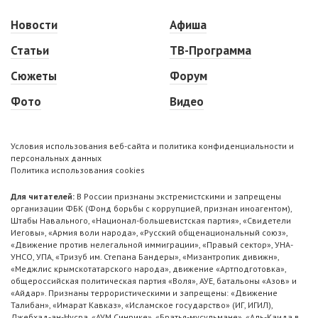
Новости
Афиша
Статьи
ТВ-Программа
Сюжеты
Форум
Фото
Видео
Условия использования веб-сайта и политика конфиденциальности и
персональных данных
Политика использования cookies
Для читателей:
В России признаны экстремистскими и запрещены
организации ФБК (Фонд борьбы с коррупцией, признан иноагентом),
Штабы Навального, «Национал-большевистская партия», «Свидетели
Иеговы», «Армия воли народа», «Русский общенациональный союз»,
«Движение против нелегальной иммиграции», «Правый сектор», УНА-
УНСО, УПА, «Тризуб им. Степана Бандеры», «Мизантропик дивижн»,
«Меджлис крымскотатарского народа», движение «Артподготовка»,
общероссийская политическая партия «Воля», АУЕ, батальоны «Азов» и
«Айдар». Признаны террористическими и запрещены: «Движение
Талибан», «Имарат Кавказ», «Исламское государство» (ИГ, ИГИЛ),
Джебхад-ан-Нусра, «АУМ Синрике», «Братья-мусульмане», «Аль-Каида в