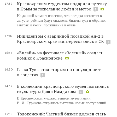
Красноярским студентам подарили путевку
17:59
в Крым за пожелание любви и метро
2
На данный момент известно, что поездка состоится в
августе, ребятам будут оплачены билеты туда и обратно,
завтрак и ужин, проживание в отеле.
Инцидентом с аварийной посадкой Ан-2 в
17:02
Красноярском крае заинтересовались в СК
3
«Билайн» на фестивале «Зеленый» создает
16:55
комикс о Красноярске
Глава Тувы стал вторым по популярности
16:50
в соцсетях
1
В коллекции красноярского музея появились
14:12
скульптуры Даши Намдакова
6
В Красноярском художественном музее имени
В. И. Сурикова открылась выставка новых поступлений.
Толоконский: Частный бизнес должен стать
13:59