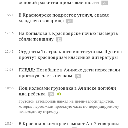
основой развития промышленности
29
В Красноярске подросток утонул, спасая
13:21
младшего товарища
26
На Копылова в Красноярске ночью насмерть
12:56
сбили женщину
22
Студенты Театрального института им. Щукина
12:42
прочтут красноярцам классиков литературы
ГИБДД: Погибшие в Ачинске дети пересекали
12:25
проезжую часть пешком
26
Под колесами грузовика в Ачинске погибли
10:33
два ребенка
25
Грузовой автомобиль наехал на детей-велосипедистов,
которые переезжали проезжую часть по нерегулируемому
пешеходному переходу.
В Красноярском крае самолет Ан-2 совершил
10:24