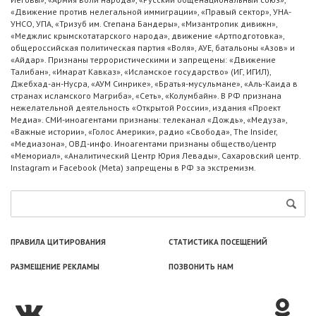
«Движение против нелегальной иммиграции», «Правый сектор», УНА-
УНСО, УПА, «Тризуб им. Степана Бандеры», «Мизантропик дивижн»,
«Меджлис крымскотатарского народа», движение «Артподготовка»,
общероссийская политическая партия «Воля», АУЕ, батальоны «Азов» и
«Айдар». Признаны террористическими и запрещены: «Движение
Талибан», «Имарат Кавказ», «Исламское государство» (ИГ, ИГИЛ),
Джебхад-ан-Нусра, «АУМ Синрике», «Братья-мусульмане», «Аль-Каида в
странах исламского Магриба», «Сеть», «Колумбайн». В РФ признана
нежелательной деятельность «Открытой России», издания «Проект
Медиа». СМИ-иноагентами признаны: телеканал «Дождь», «Медуза»,
«Важные истории», «Голос Америки», радио «Свобода», The Insider,
«Медиазона», ОВД-инфо. Иноагентами признаны общество/центр
«Мемориал», «Аналитический Центр Юрия Левады», Сахаровский центр.
Instagram и Facebook (Metа) запрещены в РФ за экстремизм.
ПРАВИЛА ЦИТИРОВАНИЯ
СТАТИСТИКА ПОСЕЩЕНИЙ
РАЗМЕЩЕНИЕ РЕКЛАМЫ
ПОЗВОНИТЬ НАМ