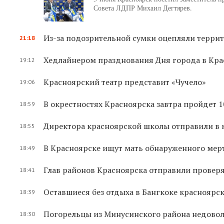
Совета ЛДПР Михаил Дегтярев.
Из-за подозрительной сумки оцепляли терри
21:18
Хедлайнером празднования Дня города в Кра
19:12
Красноярский театр представит «Чучело»
19:06
В окрестностях Красноярска завтра пройдет
18:59
Директора красноярской школы отправили в 
18:55
В Красноярске ищут мать обнаруженного ме
18:49
Глав районов Красноярска отправили провер
18:41
Оставшиеся без отдыха в Бангкоке красноярс
18:39
Погорельцы из Минусинского района недово
18:30