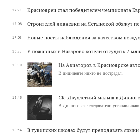
Красноярец стал победителем чемпионата Ев
17:21
Строителей ливневки на Ястынской обяжут пе
17:08
Новые посты наблюдения за качеством воздух
17:05
У пожарных в Назарово хотели отсудить 7 мл
16:55
На Авиаторов в Красноярске авт
16:50
В инциденте никто не пострадал.
СК: Двухлетний малыш в Дивного
16:43
В Дивногорске следователи устанавливают
В тувинских школах будут преподавать языки 
16:34