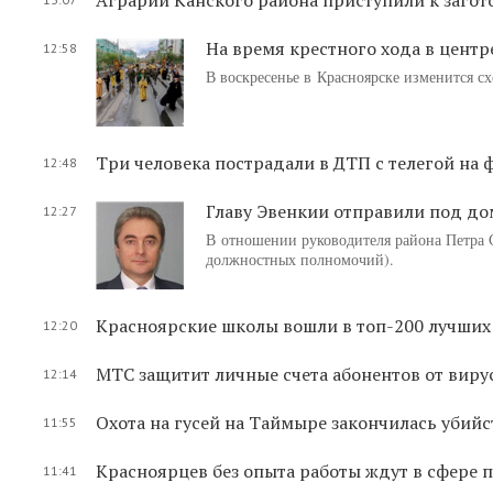
На время крестного хода в цент
12:58
В воскресенье в Красноярске изменится с
Три человека пострадали в ДТП с телегой на 
12:48
Главу Эвенкии отправили под д
12:27
В отношении руководителя района Петра С
должностных полномочий).
Красноярские школы вошли в топ-200 лучших
12:20
МТС защитит личные счета абонентов от виру
12:14
Охота на гусей на Таймыре закончилась убий
11:55
Красноярцев без опыта работы ждут в сфере 
11:41