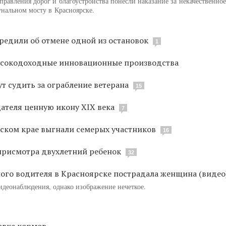
равления дорог и благоустройства понесли наказание за некачественное
нальном мосту в Красноярске.
редили об отмене одной из остановок
1
высокодоходные инновационные производства
т судить за ограбление ветерана
15
дателя ценную икону XIX века
7
ском крае выгнали семерых участников
16
присмотра двухлетний ребенок
32
ного водителя в Красноярске пострадала женщина (видео
идеонаблюдения, однако изображение нечеткое.
овке кормов