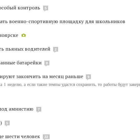
особый контроль
5
вать военно-спортивную площадку для школьников
ноярске
ть пьяных водителей
2
танные батарейки
8
ируют закончить на месяц раньше
9
 1 неделю, а если такие темпы удастся сохранить, то работы будут заве
 под амнистию
7
)
5
е шести человек
22