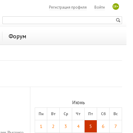
18+
Регистрация профиля
Войти
Форум
Июнь
Пн
Вт
Ср
Чт
Пт
Сб
Вс
1
2
3
4
5
6
7
член Высшего