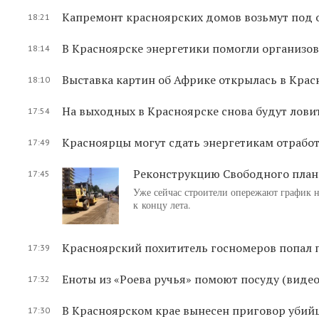
Капремонт красноярских домов возьмут под 
18:21
В Красноярске энергетики помогли организо
18:14
Выставка картин об Африке открылась в Крас
18:10
На выходных в Красноярске снова будут лови
17:54
Красноярцы могут сдать энергетикам отрабо
17:49
Реконструкцию Свободного план
17:45
Уже сейчас строители опережают график на
к концу лета.
Красноярский похититель госномеров попал
17:39
Еноты из «Роева ручья» помоют посуду (видео
17:32
В Красноярском крае вынесен приговор убийц
17:30