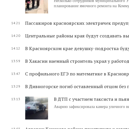
Несколько сотрудников муниципального Уп
планирование ямочного ремонта на Комму
Пассажиров красноярских электричек предуп
14:21
Центральные районы края будут создавать 
14:20
В Красноярском крае девушку-подростка буду
14:12
В Хакасии наемный строитель украл у работо
13:59
С профильного ЕГЭ по математике в Краснояр
13:47
В Дивногорске погиб оставленный отцом без 
13:29
В ДТП с участием таксиста и пья
13:13
Аварию зафиксировала камера уличного в
Аграрии Канского района приступили к загот
13:07