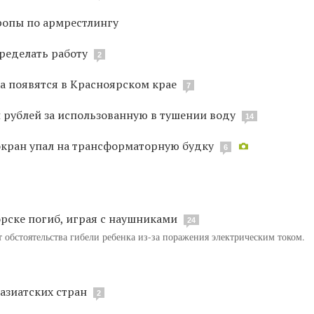
ропы по армрестлингу
ределать работу
2
а появятся в Красноярском крае
7
н рублей за использованную в тушении воду
14
окран упал на трансформаторную будку
6
рске погиб, играя с наушниками
24
 обстоятельства гибели ребенка из-за поражения электрическим током.
азиатских стран
2