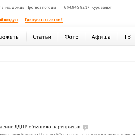
лачно, дождь
Прогноз погоды
€
94,84
$
82,17
Курс валют
й воздух»
Где купаться летом?
Сюжеты
Статьи
Фото
Афиша
ТВ
еление ЛДПР объявило партпризыв
7
редседателя Комитета Госдумы РФ по науке и наукоемким технологиям, 