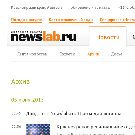
Красноярский край, 9 августа
обновлено: час назад
+13°C
об
Погода в августе
Карта отключений воды
Спецпроект «Чисты
Новости
Лента новостей
Сюжеты
Архив
Досье
Архив
05 июня 2015
Дайджест Newslab.ru: Цветы для шпиона
22:45
Красноярское региональное отд
22:36
3 июня Красноярск посетил заместитель п