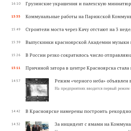
Грузинские украшения и палехскую миниатюр
16:10
Коммунальные работы на Парижской Коммуны
15:55
Строители моста через Качу отстают на 3 нед
15:49
Выпускники красноярской Академии музыки и
15:39
В России резко сократилось число отправляю
15:26
Причиной затора в центре Красноярска стала
15:11
Режим «черного неба» объявлен 
14:57
На предприятиях вводится первый режим 
В Красноярске намерены построить рекордно
14:42
За инцидент с ямами на Коммуна
14:32