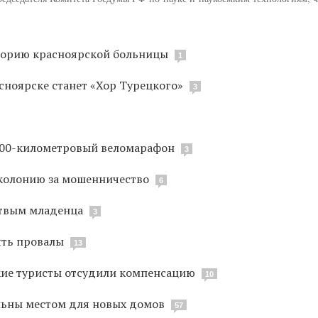
торию красноярской больницы
1
сноярске станет «Хор Турецкого»
3
 100-километровый веломарафон
3
колонию за мошенничество
6
ртвым младенца
3
ять провалы
13
кие туристы отсудили компенсацию
10
льны местом для новых домов
57