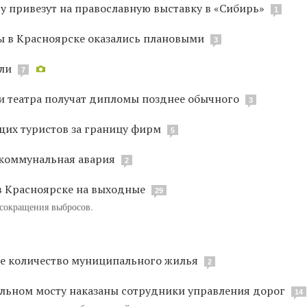
у привезут на православную выставку в «Сибирь»
1
 в Красноярске оказались плановыми
3
ели
7
 театра получат дипломы позднее обычного
3
щих туристов за границу фирм
5
 коммунальная авария
2
в Красноярске на выходные
29
сокращения выбросов.
е количество муниципального жилья
2
льном мосту наказаны сотрудники управления дорог
14