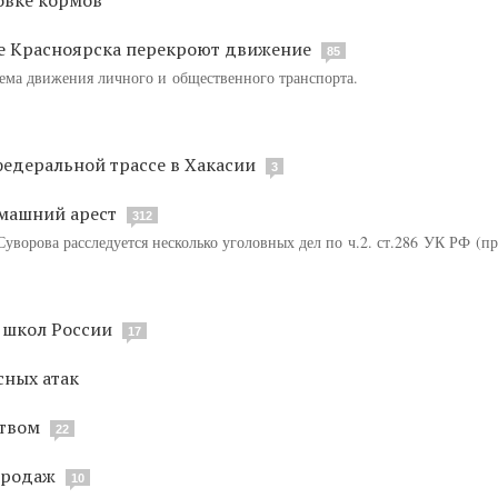
ре Красноярска перекроют движение
85
хема движения личного и общественного транспорта.
федеральной трассе в Хакасии
3
омашний арест
312
уворова расследуется несколько уголовных дел по ч.2. ст.286 УК РФ (
 школ России
17
сных атак
ством
22
продаж
10