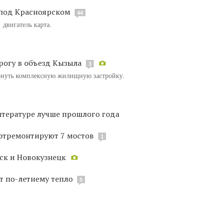
 под Красноярском
44
 двигатель карта.
рогу в объезд Кызыла
3
ернуть комплексную жилищную застройку.
итературе лучше прошлого года
 отремонтируют 7 мостов
1
ск и Новокузнецк
т по-летнему тепло
5