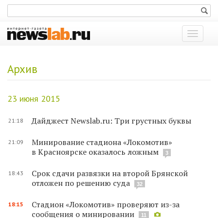
Показат
меню
Архив
23 июня 2015
Дайджест Newslab.ru: Три грустных буквы
21:18
Минирование стадиона «Локомотив»
21:09
в Красноярске оказалось ложным
3
Срок сдачи развязки на второй Брянской
18:43
отложен по решению суда
32
Стадион «Локомотив» проверяют из-за
18:15
сообщения о минировании
11