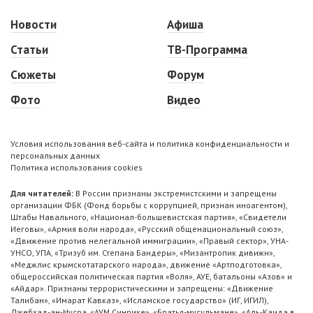
Новости
Афиша
Статьи
ТВ-Программа
Сюжеты
Форум
Фото
Видео
Условия использования веб-сайта и политика конфиденциальности и
персональных данных
Политика использования cookies
Для читателей:
В России признаны экстремистскими и запрещены
организации ФБК (Фонд борьбы с коррупцией, признан иноагентом),
Штабы Навального, «Национал-большевистская партия», «Свидетели
Иеговы», «Армия воли народа», «Русский общенациональный союз»,
«Движение против нелегальной иммиграции», «Правый сектор», УНА-
УНСО, УПА, «Тризуб им. Степана Бандеры», «Мизантропик дивижн»,
«Меджлис крымскотатарского народа», движение «Артподготовка»,
общероссийская политическая партия «Воля», АУЕ, батальоны «Азов» и
«Айдар». Признаны террористическими и запрещены: «Движение
Талибан», «Имарат Кавказ», «Исламское государство» (ИГ, ИГИЛ),
Джебхад-ан-Нусра, «АУМ Синрике», «Братья-мусульмане», «Аль-Каида в