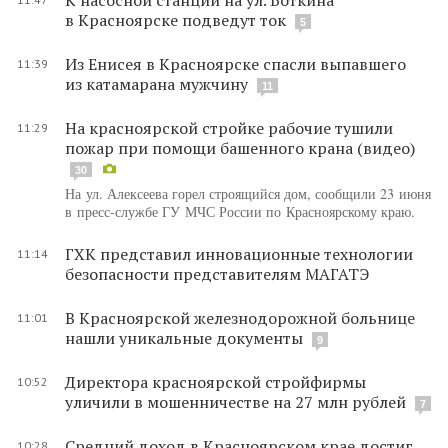
в Красноярске подведут ток
5
Из Енисея в Красноярске спасли выпавшего
11:39
из катамарана мужчину
11
На красноярской стройке рабочие тушили
11:29
пожар при помощи башенного крана (видео)
30
На ул. Алексеева горел строящийся дом, сообщили 23 июня
в пресс-службе ГУ МЧС России по Красноярскому краю.
ГХК представил инновационные технологии
11:14
безопасности представителям МАГАТЭ
В Красноярской железнодорожной больнице
11:01
нашли уникальные документы
9
Директора красноярской стройфирмы
10:52
уличили в мошенничестве на 27 млн рублей
7
Средний доход в Красноярском крае достиг
10:28