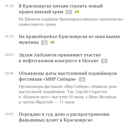
В Красноярске начали строить новый
15:26
православный храм
17
На Шинном кладбище Красноярска началось строительство
православного храма.
На правобережье Красноярска из окна выпал
15:12
мужчина
18
Эдхам Акбулатов принимает участие
14:51
в нефтегазовом конгрессе в Москве
12
Объявлены даты выступлений хедлайнеров
14:42
фестиваля «МИР Сибири»
25
Организаторы фестиваля «Мир Сибири» объявили даты
выступлений хедлайнеров. Так, Сергей Старостин
и «Калинов мост» выступят 10 июля, а Инна Желанная
и группа Mgzavrebi — 11 июля.
Передано в суд дело о распространении
14:37
фальшивых денег в Красноярске