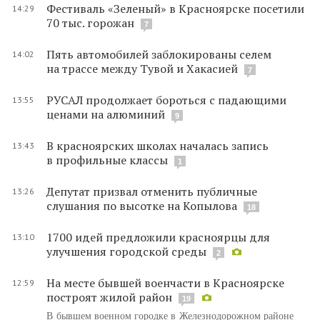
Фестиваль «Зеленый» в Красноярске посетили
14:29
70 тыс. горожан
7
Пять автомобилей заблокированы селем
14:02
на трассе между Тувой и Хакасией
7
РУСАЛ продолжает бороться с падающими
13:55
ценами на алюминий
9
В красноярских школах началась запись
13:43
в профильные классы
1
Депутат призвал отменить публичные
13:26
слушания по высотке на Копылова
18
1700 идей предложили красноярцы для
13:10
улучшения городской среды
2
На месте бывшей военчасти в Красноярске
12:59
построят жилой район
19
В бывшем военном городке в Железнодорожном районе