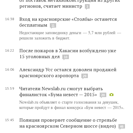
регионов, считает министр
3
Вход на красноярские «Столбы» останется
16:38
бесплатным
11
Недостающие заповеднику деньги — 5,7 млн рублей —
решили заложить в бюджет.
После пожаров в Хакасии возбуждено уже
16:22
15 уголовных дел
10
Александр Усс остался доволен продажей
16:06
красноярского аэропорта
29
Читатели Newslab.ru смогут выбрать
15:59
финалисток «Бума невест — 2015»
20
Newslab.ru объявляет о старте голосования за девушек,
которые пройдут в финал конкурса «Бум невест — 2015».
Полиция проверяет сообщение о стрельбе
15:45
на красноярском Северном шоссе (видео)
46