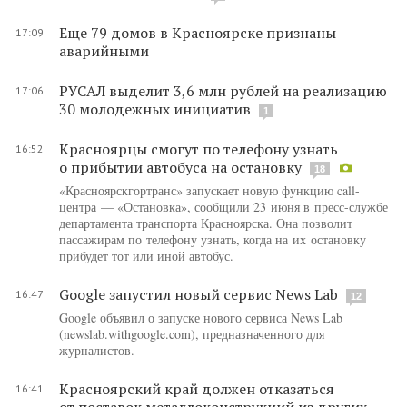
Еще 79 домов в Красноярске признаны
17:09
аварийными
РУСАЛ выделит 3,6 млн рублей на реализацию
17:06
30 молодежных инициатив
1
Красноярцы смогут по телефону узнать
16:52
о прибытии автобуса на остановку
18
«Красноярскгортранс» запускает новую функцию call-
центра — «Остановка», сообщили 23 июня в пресс-службе
департамента транспорта Красноярска. Она позволит
пассажирам по телефону узнать, когда на их остановку
прибудет тот или иной автобус.
Google запустил новый сервис News Lab
16:47
12
Google объявил о запуске нового сервиса News Lab
(newslab.withgoogle.com), предназначенного для
журналистов.
Красноярский край должен отказаться
16:41
от поставок металлоконструкций из других