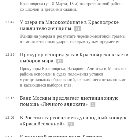
Красноярска (ул. 8 Марта, 18 а) построят жилой район
со школой и детскими садами.
У озера на Мясокомбинате в Красноярске
12:47
нашли тело женщины
41
Женщина умерла в результате черепно-мозговой травмы
от множественных ударов твердым тупым предметом.
Прокурор оспорил устав Красноярска в части
12:26
выборов мэра
13
Прокуроры Красноярска, Назарово, Ачинска и Манского
района оспорили в судах положения уставов
муниципальных образований, оказавшиеся незаконными
и касающиеся выборов глав.
Банк Москвы предлагает дистанционную
12:13
помощь «Личного адвоката»
1
В России стартовал международный конкурс
12:02
«Краса Вселенной»
11
К насосной станции на ул. Боткина
11:47