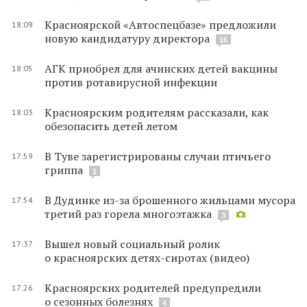
Красноярской «Автоспецбазе» предложили
18:09
новую кандидатуру директора
16
АГК приобрел для ачинских детей вакцины
18:05
против ротавирусной инфекции
Красноярским родителям рассказали, как
18:03
обезопасить детей летом
В Туве зарегистрированы случаи птичьего
17:59
гриппа
1
В Дудинке из-за брошенного жильцами мусора
17:54
третий раз горела многоэтажка
3
Вышел новый социальный ролик
17:37
о красноярских детях-сиротах (видео)
Красноярских родителей предупредили
17:26
о сезонных болезнях
4