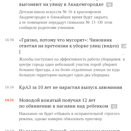
выгоняют на улицу в Академгородке
82
Детская школа искусств № 16 в красноярском
Академгородке в ближайшее время будет закрыта,
а ее помещение передадут гимназии № 13. Об этом
сообщили родителям учеников.
«Грязно, потому что мусорят»: Чиновник
16:36
ответил на претензии к уборке улиц (видео)
28
Жалобы поступают на эффективность работы уборщиков: в
центре города один небольшой участок порой убирают
большие бригады, а на более отдаленных улицах на куда
большую территорию выходит один-два уборщика.
КрАЗ за 10 лет не нарастил выпуск алюминия
16:26
Молодой вожатый получил 12 лет
16:21
по обвинению в насилии над ребенком
23
Наказание он будет отбывать в исправительной строгого
режима, однако намерен обжаловать приговор.
На выставке «Енисей» красноярцам помогут
16:13