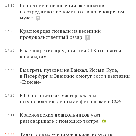
Репрессии в отношении экспонатов
18:13
и сотрудников вспоминают в красноярском
музее
2
Красноярцев позвали на весенний
17:59
продовольственный базар
2
Красноярские предприятия СГК готовятся
17:56
к паводкам
Выиграть путевки на Байкал, Иссык-Куль,
17:42
в Петербург и Эвенкию смогут гости выставки
«Енисей»
ВТБ организовал мастер-классы
17:23
по управлению личными финансами в СФУ
Красноярских дошкольников учат
17:11
разговаривать с помощью театра
Талантливых учеников школы искусств
16:55