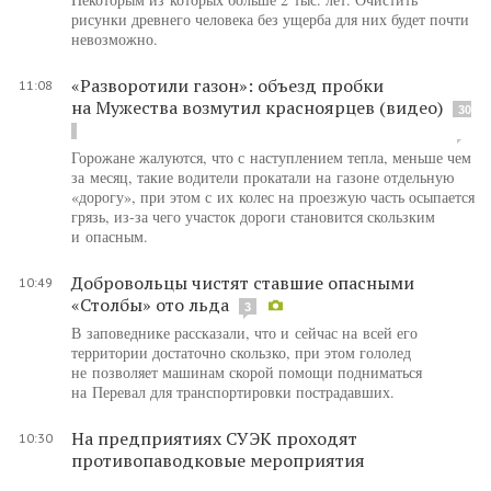
рисунки древнего человека без ущерба для них будет почти
невозможно.
«Разворотили газон»: объезд пробки
11:08
на Мужества возмутил красноярцев (видео)
30
Горожане жалуются, что с наступлением тепла, меньше чем
за месяц, такие водители прокатали на газоне отдельную
«дорогу», при этом с их колес на проезжую часть осыпается
грязь, из-за чего участок дороги становится скользким
и опасным.
Добровольцы чистят ставшие опасными
10:49
«Столбы» ото льда
3
В заповеднике рассказали, что и сейчас на всей его
территории достаточно скользко, при этом гололед
не позволяет машинам скорой помощи подниматься
на Перевал для транспортировки пострадавших.
На предприятиях СУЭК проходят
10:30
противопаводковые мероприятия