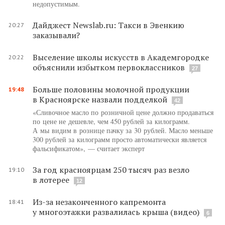
недопустимым.
Дайджест Newslab.ru: Такси в Эвенкию
20:27
заказывали?
Выселение школы искусств в Академгородке
20:22
объяснили избытком первоклассников
27
Больше половины молочной продукции
19:48
в Красноярске назвали подделкой
42
«Сливочное масло по розничной цене должно продаваться
по цене не дешевле, чем 450 рублей за килограмм.
А мы видим в рознице пачку за 30 рублей. Масло меньше
300 рублей за килограмм просто автоматически является
фальсификатом», — считает эксперт
За год красноярцам 250 тысяч раз везло
19:10
в лотерее
12
Из-за незаконченного капремонта
18:41
у многоэтажки развалилась крыша (видео)
6