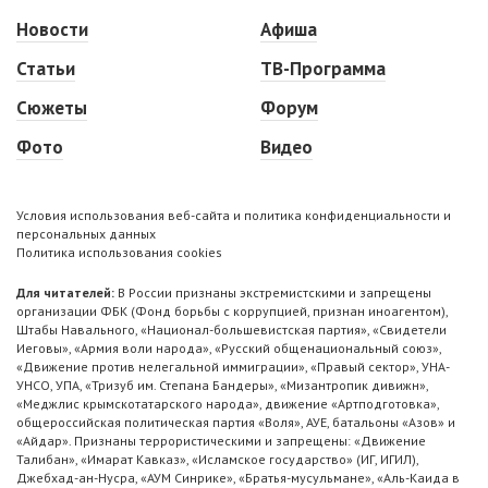
Новости
Афиша
Статьи
ТВ-Программа
Сюжеты
Форум
Фото
Видео
Условия использования веб-сайта и политика конфиденциальности и
персональных данных
Политика использования cookies
Для читателей:
В России признаны экстремистскими и запрещены
организации ФБК (Фонд борьбы с коррупцией, признан иноагентом),
Штабы Навального, «Национал-большевистская партия», «Свидетели
Иеговы», «Армия воли народа», «Русский общенациональный союз»,
«Движение против нелегальной иммиграции», «Правый сектор», УНА-
УНСО, УПА, «Тризуб им. Степана Бандеры», «Мизантропик дивижн»,
«Меджлис крымскотатарского народа», движение «Артподготовка»,
общероссийская политическая партия «Воля», АУЕ, батальоны «Азов» и
«Айдар». Признаны террористическими и запрещены: «Движение
Талибан», «Имарат Кавказ», «Исламское государство» (ИГ, ИГИЛ),
Джебхад-ан-Нусра, «АУМ Синрике», «Братья-мусульмане», «Аль-Каида в