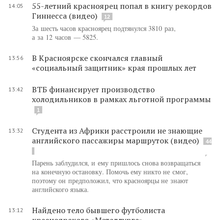
55-летний красноярец попал в книгу рекордов
14:05
Гиннесса (видео)
12
За шесть часов красноярец подтянулся 3810 раз,
а за 12 часов — 5825.
В Красноярске скончался главный
13:56
«социальный защитник» края прошлых лет
ВТБ финансирует производство
13:42
холодильников в рамках льготной программы
1
Студента из Африки расстроили не знающие
13:32
английского пассажиры маршруток (видео)
44
Парень заблудился, и ему пришлось снова возвращаться
на конечную остановку. Помочь ему никто не смог,
поэтому он предположил, что красноярцы не знают
английского языка.
Найдено тело бывшего футболиста
13:12
красноярского «Металлурга»