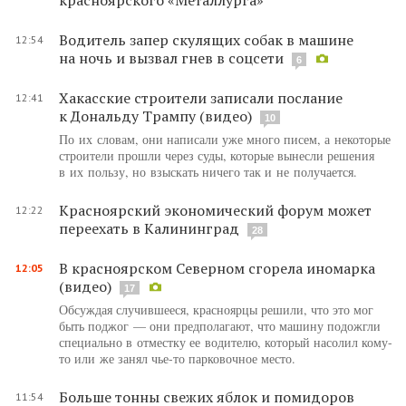
Водитель запер скулящих собак в машине
12:54
на ночь и вызвал гнев в соцсети
6
Хакасские строители записали послание
12:41
к Дональду Трампу (видео)
10
По их словам, они написали уже много писем, а некоторые
строители прошли через суды, которые вынесли решения
в их пользу, но взыскать ничего так и не получается.
Красноярский экономический форум может
12:22
переехать в Калининград
28
В красноярском Северном сгорела иномарка
12:05
(видео)
17
Обсуждая случившееся, красноярцы решили, что это мог
быть поджог — они предполагают, что машину подожгли
специально в отместку ее водителю, который насолил кому-
то или же занял чье-то парковочное место.
Больше тонны свежих яблок и помидоров
11:54