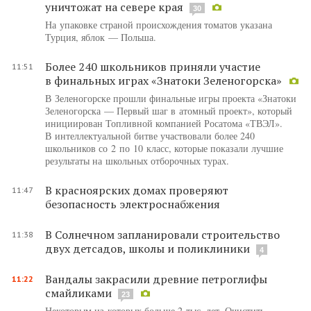
уничтожат на севере края
30
На упаковке страной происхождения томатов указана
Турция, яблок — Польша.
Более 240 школьников приняли участие
11:51
в финальных играх «Знатоки Зеленогорска»
В Зеленогорске прошли финальные игры проекта «Знатоки
Зеленогорска — Первый шаг в атомный проект», который
инициирован Топливной компанией Росатома «ТВЭЛ».
В интеллектуальной битве участвовали более 240
школьников со 2 по 10 класс, которые показали лучшие
результаты на школьных отборочных турах.
В красноярских домах проверяют
11:47
безопасность электроснабжения
В Солнечном запланировали строительство
11:38
двух детсадов, школы и поликлиники
4
Вандалы закрасили древние петроглифы
11:22
смайликами
23
Некоторым из которых больше 2 тыс. лет. Очистить