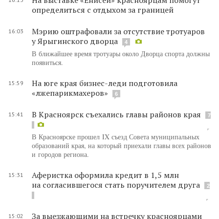
определиться с отдыхом за границей
Мэрию оштрафовали за отсутствие тротуаров
16:03
у Ярыгинского дворца
4
В ближайшее время тротуары около Дворца спорта должны
появиться.
На юге края бизнес-леди подготовила
15:59
«лжепарикмахеров»
6
В Красноярск съехались главы районов края
15:41
7
В Красноярске прошел IX съезд Совета муниципальных
образований края, на который приехали главы всех районов
и городов региона.
Аферистка оформила кредит в 1,5 млн
15:31
на согласившегося стать поручителем друга
2
За выезжающими на встречку красноярцами
15:02