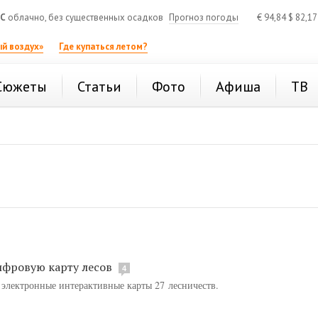
°C
облачно, без существенных осадков
Прогноз погоды
€
94,84
$
82,1
й воздух»
Где купаться летом?
Сюжеты
Статьи
Фото
Афиша
ТВ
ифровую карту лесов
4
т электронные интерактивные карты 27 лесничеств.