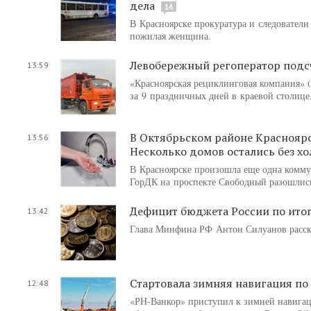
дела
14
В Красноярске прокуратура и следователи
пожилая женщина.
Левобережный регоператор подс
13:59
«Красноярская рециклинговая компания» (
за 9 праздничных дней в краевой столице
В Октябрьском районе Красноярс
13:56
Несколько домов остались без х
В Красноярске произошла еще одна коммун
ГорДК на проспекте Свободный разошлись
Дефицит бюджета России по итог
13:42
Глава Минфина РФ Антон Силуанов расска
Стартовала зимняя навигация по
12:48
«РН-Ванкор» приступил к зимней навигац