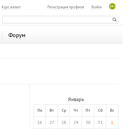
18+
7
Курс валют
Регистрация профиля
Войти
Форум
Январь
Пн
Вт
Ср
Чт
Пт
Сб
Вс
1
26
27
28
29
30
31