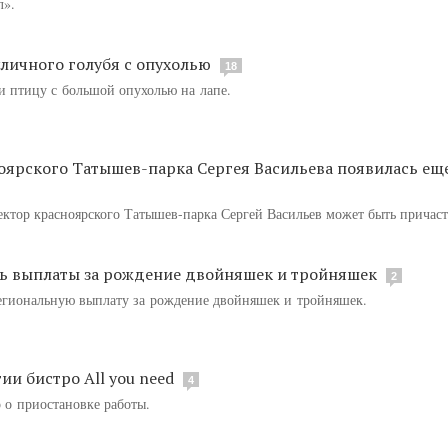
л».
личного голубя с опухолью
18
и птицу с большой опухолью на лапе.
оярского Татышев-парка Сергея Васильева появилась ещ
ектор красноярского Татышев-парка Сергей Васильев может быть причас
сь выплаты за рождение двойняшек и тройняшек
2
егиональную выплату за рождение двойняшек и тройняшек.
ии бистро All you need
4
о о приостановке работы.