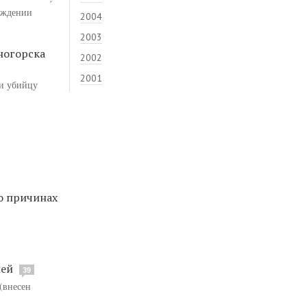
ождении
2004
2003
ногорска
2002
2001
ти убийцу
о причинах
лей
39
(внесен