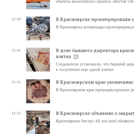
объекты масштабного проекта «Восток Ой
В Красноярске прооперировали у
12:43
В Красноярске ветеринары прооперировал
В деле бывшего директора красн
12:42
взятка
8
Следователи установили, что бывший дир
к получению еще одной взятки.
В Красноярском крае увеличили
12:31
В Красноярском крае проиндексировали р
В Красноярске объявило о закрыт
12:22
Красноярское бистро All you need объявил