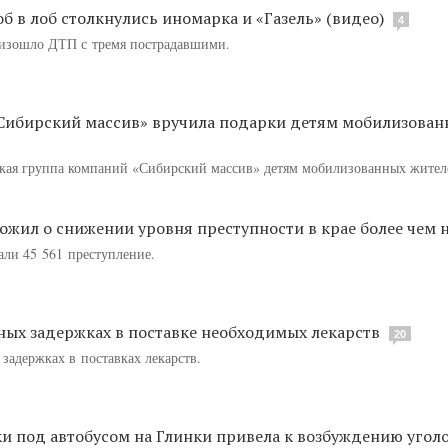
об в лоб столкнулись иномарка и «Газель» (видео)
4
оизошло ДТП с тремя пострадавшими.
Сибирский массив» вручила подарки детям мобилизован
ская группа компаний «Сибирский массив» детям мобилизованных жител
жил о снижении уровня преступности в крае более чем н
али 45 561 преступление.
ых задержках в поставке необходимых лекарств
20
задержках в поставках лекарств.
и под автобусом на Глинки привела к возбуждению угол