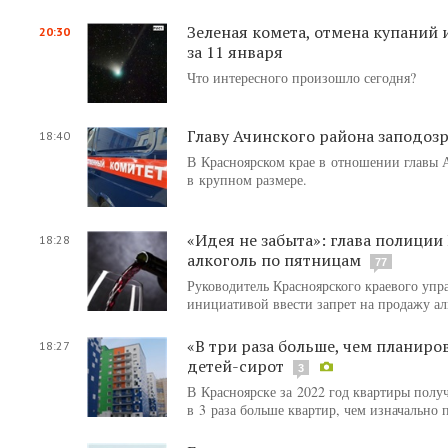
Зеленая комета, отмена купаний 
20:30
за 11 января
Что интересного произошло сегодня?
Главу Ачинского района заподоз
18:40
В Красноярском крае в отношении главы А
в крупном размере.
«Идея не забыта»: глава полиции
18:28
алкоголь по пятницам
77
Руководитель Красноярского краевого упр
инициативой ввести запрет на продажу ал
«В три раза больше, чем планиро
18:27
детей-сирот
3
В Красноярске за 2022 год квартиры полу
в 3 раза больше квартир, чем изначально 