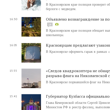
В Красноярском крае полиция проверит о
берлоги с медведем.
Объявлено вознаграждение за по
16:30
14
В Красноярском крае полиция обещает вы
школьницы.
Красноярцам предлагают узакон
16:05
В Красноярске оформить гараж в рамках 
«Следов квадрокоптера не обна
15:55
разрыва флага на Николаевской 
В Красноярске порвавшийся флаг на Нико
Губернатор Кузбасса официально
15:41
Глава Кемеровской области Сергей Цивиле
Минюстом РФ в реестр физлиц, выполняю