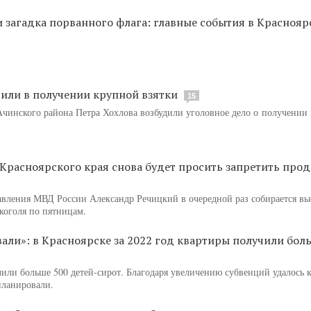
и загадка порванного флага: главные события в Краснояр
рили в получении крупной взятки
15
чинского района Петра Хохлова возбудили уголовное дело о получении 
 Красноярского края снова будет просить запретить прод
авления МВД России Александр Речицкий в очередной раз собирается вы
коголя по пятницам.
вали»: в Красноярске за 2022 год квартиры получили бол
чили больше 500 детей-сирот. Благодаря увеличению субвенций удалось 
планировали.