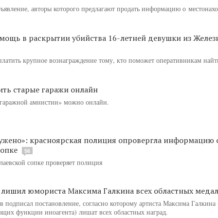
бъявление, авторы которого предлагают продать информацию о местонах
мощь в раскрытии убийства 16-летней девушки из Желез
платить крупное вознаграждение тому, кто поможет оперативникам най
ить старые гаражи онлайн
«гаражной амнистии» можно онлайн.
ружено»: красноярская полиция опровергла информацию 
сопке
56
лаевской сопке проверяет полиция
 лишил юмориста Максима Галкина всех областных меда
в подписал постановление, согласно которому артиста Максима Галкина 
щих функции иноагента) лишат всех областных наград.