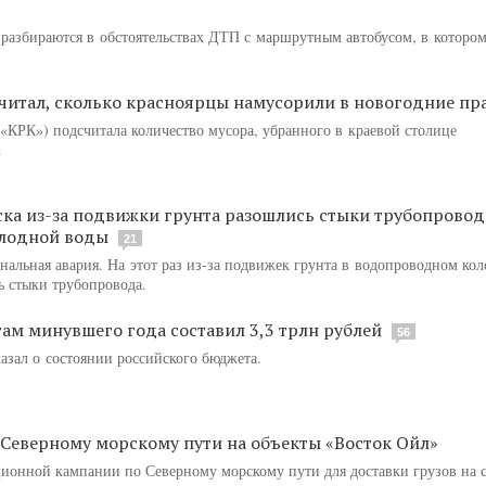
 разбираются в обстоятельствах ДТП с маршрутным автобусом, в которо
читал, сколько красноярцы намусорили в новогодние пр
«КРК») подсчитала количество мусора, убранного в краевой столице
.
ка из-за подвижки грунта разошлись стыки трубопровод
олодной воды
21
альная авария. На этот раз из-за подвижек грунта в водопроводном кол
 стыки трубопровода.
ам минувшего года составил 3,3 трлн рублей
56
зал о состоянии российского бюджета.
 Северному морскому пути на объекты «Восток Ойл»
ионной кампании по Северному морскому пути для доставки грузов на 