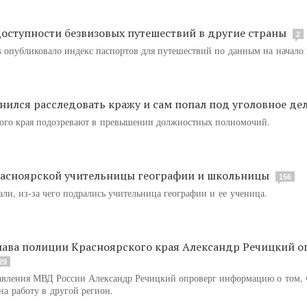
 доступности безвизовых путешествий в другие страны
2
rs опубликовало индекс паспортов для путешествий по данным на начало 
ился расследовать кражу и сам попал под уголовное де
кого края подозревают в превышении должностных полномочий.
красноярской учительницы географии и школьницы
156
али, из-за чего подрались учительница географии и ее ученица.
лава полиции Красноярского края Александр Речицкий о
29
равления МВД России Александр Речицкий опроверг информацию о том, 
а работу в другой регион.