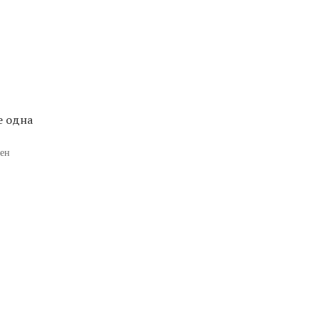
е одна
тен