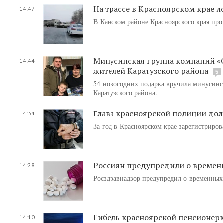
На трассе в Красноярском крае л
14:47
В Канском районе Красноярского края пр
Минусинская группа компаний «
14:44
жителей Каратузского района
5
54 новогодних подарка вручила минусин
Каратузского района.
Глава красноярской полиции доло
14:34
За год в Красноярском крае зарегистриров
Россиян предупредили о временн
14:28
Росздравнадзор предупредил о временных 
Гибель красноярской пенсионерк
14:10