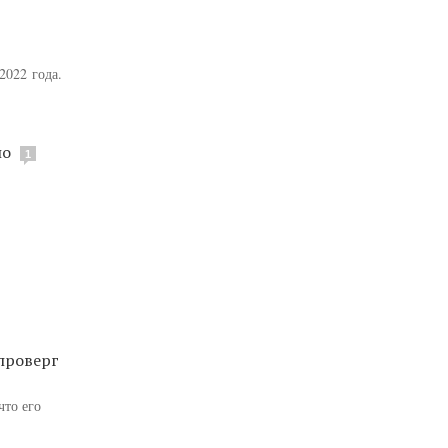
2022 года.
ло
1
проверг
что его