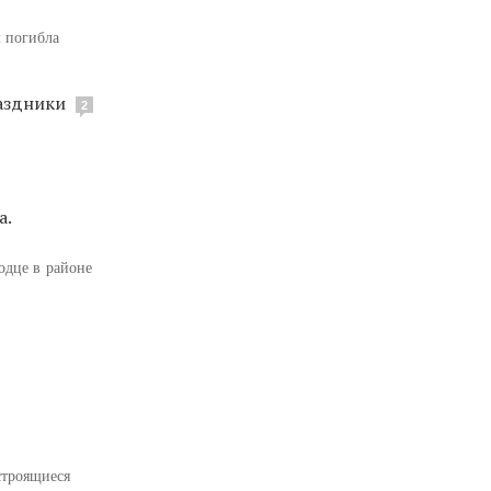
м погибла
аздники
2
а.
одце в районе
строящиеся