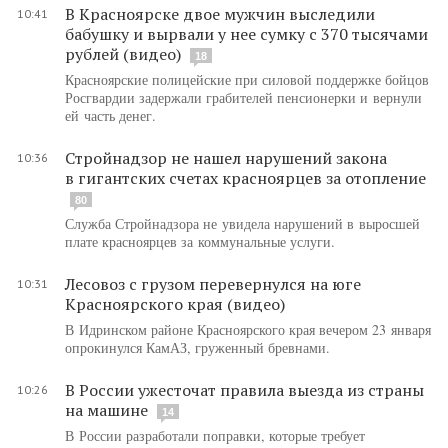
В Красноярске двое мужчин выследили
10:41
бабушку и вырвали у нее сумку с 370 тысячами
рублей (видео)
18
Красноярские полицейские при силовой поддержке бойцов
Росгвардии задержали грабителей пенсионерки и вернули
ей часть денег.
Стройнадзор не нашел нарушений закона
10:36
в гигантских счетах красноярцев за отопление
80
Служба Стройнадзора не увидела нарушений в выросшей
плате красноярцев за коммунальные услуги.
Лесовоз с грузом перевернулся на юге
10:31
Красноярского края (видео)
В Идринском районе Красноярского края вечером 23 января
опрокинулся КамАЗ, груженный бревнами.
В России ужесточат правила выезда из страны
10:26
на машине
14
В России разработали поправки, которые требует