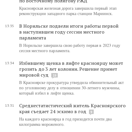
по Восточному полигону РЖД
Красноярская железная дорога завершила первый этап
реконструкции западного парка станции Мариинск.
В Норильске подвели итоги работы первой
13:35
в наступившем году сессии местного
парламента
В Норильске завершила свою работу первая в 2023 году
сессия местного парламента.
Избившему щенка в лифте красноярцу может
13:34
грозить до 3 лет колонии. Решение примет
мировой суд
19
В Красноярске прокуратура утвердила обвинительный акт
по уголовному делу в отношении 30-летнего мужчины,
который избил в лифте щенка.
Среднестатистический житель Красноярского
13:31
края съедает 24 эскимо в год
9
На каждого красноярца в год приходится почти два
килограмма мороженого.