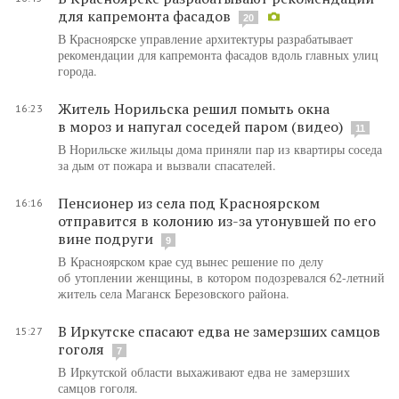
для капремонта фасадов
20
В Красноярске управление архитектуры разрабатывает
рекомендации для капремонта фасадов вдоль главных улиц
города.
Житель Норильска решил помыть окна
16:23
в мороз и напугал соседей паром (видео)
11
В Норильске жильцы дома приняли пар из квартиры соседа
за дым от пожара и вызвали спасателей.
Пенсионер из села под Красноярском
16:16
отправится в колонию из-за утонувшей по его
вине подруги
9
В Красноярском крае суд вынес решение по делу
об утоплении женщины, в котором подозревался 62-летний
житель села Маганск Березовского района.
В Иркутске спасают едва не замерзших самцов
15:27
гоголя
7
В Иркутской области выхаживают едва не замерзших
самцов гоголя.