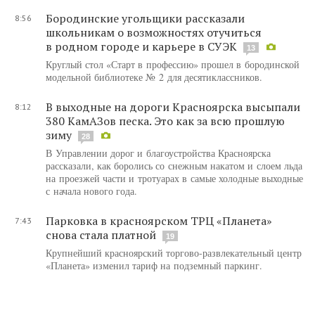
Бородинские угольщики рассказали
8:56
школьникам о возможностях отучиться
в родном городе и карьере в СУЭК
13
Круглый стол «Старт в профессию» прошел в бородинской
модельной библиотеке № 2 для десятиклассников.
В выходные на дороги Красноярска высыпали
8:12
380 КамАЗов песка. Это как за всю прошлую
зиму
28
В Управлении дорог и благоустройства Красноярска
рассказали, как боролись со снежным накатом и слоем льда
на проезжей части и тротуарах в самые холодные выходные
с начала нового года.
Парковка в красноярском ТРЦ «Планета»
7:43
снова стала платной
19
Крупнейший красноярский торгово-развлекательный центр
«Планета» изменил тариф на подземный паркинг.