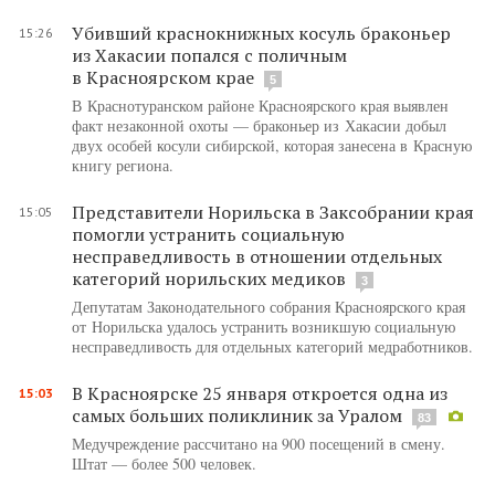
Убивший краснокнижных косуль браконьер
15:26
из Хакасии попался с поличным
в Красноярском крае
5
В Краснотуранском районе Красноярского края выявлен
факт незаконной охоты — браконьер из Хакасии добыл
двух особей косули сибирской, которая занесена в Красную
книгу региона.
Представители Норильска в Заксобрании края
15:05
помогли устранить социальную
несправедливость в отношении отдельных
категорий норильских медиков
3
Депутатам Законодательного собрания Красноярского края
от Норильска удалось устранить возникшую социальную
несправедливость для отдельных категорий медработников.
В Красноярске 25 января откроется одна из
15:03
самых больших поликлиник за Уралом
83
Медучреждение рассчитано на 900 посещений в смену.
Штат — более 500 человек.