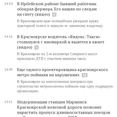
В Ирбейском районе бывший работник
14:50
обокрал фермера. Его нашли по следам
на снегу (видео)
8
В Красноярском крае полицейские раскрыли кражу
тракторной телеги и вернули ее законному владельцу.
В Красноярске водитель «Яндекс. Такси»
14:16
столкнулся с иномаркой и вылетел в кювет
(видео)
4
В Красноярске на 2-м километре Северного шоссе
произошло ДТП с участием машины такси.
Еще одного проектировщика красноярского
14:09
метро поймали на нарушениях
54
В Красноярске на неисполнении контракта при
строительстве метрополитена поймали еще одну подрядную
организацию.
Модернизация станции Мариинск
13:52
Красноярской железной дороги позволит
нарастить пропуск длинносоставных поездов