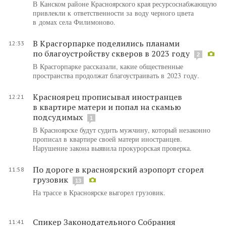
В Канском районе Красноярского края ресурсоснабжающую
привлекли к ответственности за воду черного цвета
в домах села Филимоново.
В Красгорпарке поделились планами
12:33
по благоустройству скверов в 2023 году
2
В Красгорпарке рассказали, какие общественные
пространства продолжат благоустраивать в 2023 году.
Красноярец прописывал иностранцев
12:21
в квартире матери и попал на скамью
подсудимых
1
В Красноярске будут судить мужчину, который незаконно
прописал в квартире своей матери иностранцев.
Нарушение закона выявила прокурорская проверка.
По дороге в красноярский аэропорт сгорел
11:58
грузовик
13
На трассе в Красноярске выгорел грузовик.
Спикер Законодательного Собрания
11:41