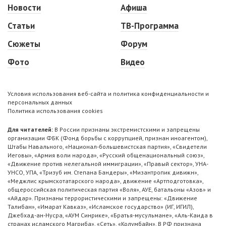
Новости
Афиша
Статьи
ТВ-Программа
Сюжеты
Форум
Фото
Видео
Условия использования веб-сайта и политика конфиденциальности и
персональных данных
Политика использования cookies
Для читателей:
В России признаны экстремистскими и запрещены
организации ФБК (Фонд борьбы с коррупцией, признан иноагентом),
Штабы Навального, «Национал-большевистская партия», «Свидетели
Иеговы», «Армия воли народа», «Русский общенациональный союз»,
«Движение против нелегальной иммиграции», «Правый сектор», УНА-
УНСО, УПА, «Тризуб им. Степана Бандеры», «Мизантропик дивижн»,
«Меджлис крымскотатарского народа», движение «Артподготовка»,
общероссийская политическая партия «Воля», АУЕ, батальоны «Азов» и
«Айдар». Признаны террористическими и запрещены: «Движение
Талибан», «Имарат Кавказ», «Исламское государство» (ИГ, ИГИЛ),
Джебхад-ан-Нусра, «АУМ Синрике», «Братья-мусульмане», «Аль-Каида в
странах исламского Магриба», «Сеть», «Колумбайн». В РФ признана