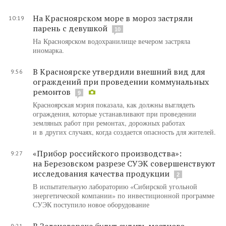
На Красноярском море в мороз застряли
10:19
парень с девушкой
10
На Красноярском водохранилище вечером застряла
иномарка.
В Красноярске утвердили внешний вид для
9:56
ограждений при проведении коммунальных
ремонтов
9
Красноярская мэрия показала, как должны выглядеть
ограждения, которые устанавливают при проведении
земляных работ при ремонтах, дорожных работах
и в других случаях, когда создается опасность для жителей.
«Прибор российского производства»:
9:27
на Березовском разрезе СУЭК совершенствуют
исследования качества продукции
2
В испытательную лабораторию «Сибирской угольной
энергетической компании» по инвестиционной программе
СУЭК поступило новое оборудование
В Зеленогорске будут судить местного
9:21