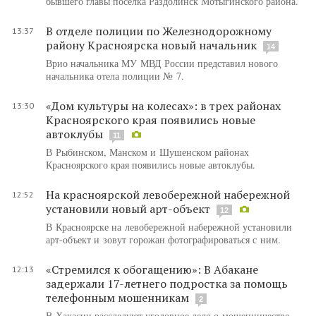
бывшего главы поселка Раздолинск Мотыгинского района.
В отделе полиции по Железнодорожному
13:37
району Красноярска новый начальник
14
Врио начальника МУ МВД России представил нового
начальника отела полиции № 7.
«Дом культуры на колесах»: в трех районах
13:30
Красноярского края появились новые
автоклубы
11
В Рыбинском, Манском и Шушенском районах
Красноярского края появились новые автоклубы.
На красноярской левобережной набережной
12:52
установили новый арт-объект
12
В Красноярске на левобережной набережной установили
арт-объект и зовут горожан фотографироваться с ним.
«Стремился к обогащению»: В Абакане
12:13
задержали 17-летнего подростка за помощь
телефонным мошенникам
2
В Хакасии расследуют уголовное дело о мошенничестве