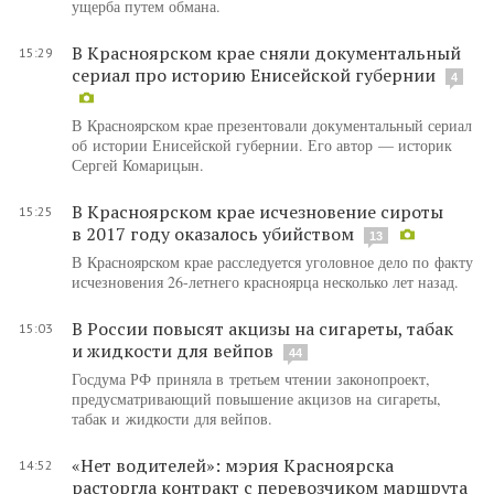
ущерба путем обмана.
В Красноярском крае сняли документальный
15:29
сериал про историю Енисейской губернии
4
В Красноярском крае презентовали документальный сериал
об истории Енисейской губернии. Его автор — историк
Сергей Комарицын.
В Красноярском крае исчезновение сироты
15:25
в 2017 году оказалось убийством
13
В Красноярском крае расследуется уголовное дело по факту
исчезновения 26-летнего красноярца несколько лет назад.
В России повысят акцизы на сигареты, табак
15:03
и жидкости для вейпов
44
Госдума РФ приняла в третьем чтении законопроект,
предусматривающий повышение акцизов на сигареты,
табак и жидкости для вейпов.
«Нет водителей»: мэрия Красноярска
14:52
расторгла контракт с перевозчиком маршрута