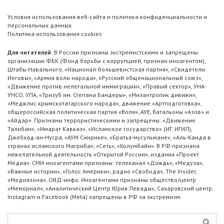
Условия использования веб-сайта и политика конфиденциальности и
персональных данных
Политика использования cookies
Для читателей:
В России признаны экстремистскими и запрещены
организации ФБК (Фонд борьбы с коррупцией, признан иноагентом),
Штабы Навального, «Национал-большевистская партия», «Свидетели
Иеговы», «Армия воли народа», «Русский общенациональный союз»,
«Движение против нелегальной иммиграции», «Правый сектор», УНА-
УНСО, УПА, «Тризуб им. Степана Бандеры», «Мизантропик дивижн»,
«Меджлис крымскотатарского народа», движение «Артподготовка»,
общероссийская политическая партия «Воля», АУЕ, батальоны «Азов» и
«Айдар». Признаны террористическими и запрещены: «Движение
Талибан», «Имарат Кавказ», «Исламское государство» (ИГ, ИГИЛ),
Джебхад-ан-Нусра, «АУМ Синрике», «Братья-мусульмане», «Аль-Каида в
странах исламского Магриба», «Сеть», «Колумбайн». В РФ признана
нежелательной деятельность «Открытой России», издания «Проект
Медиа». СМИ-иноагентами признаны: телеканал «Дождь», «Медуза»,
«Важные истории», «Голос Америки», радио «Свобода», The Insider,
«Медиазона», ОВД-инфо. Иноагентами признаны общество/центр
«Мемориал», «Аналитический Центр Юрия Левады», Сахаровский центр.
Instagram и Facebook (Metа) запрещены в РФ за экстремизм.