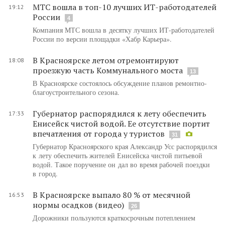
МТС вошла в топ-10 лучших ИТ-работодателей
19:12
России
4
Компания МТС вошла в десятку лучших ИТ-работодателей
России по версии площадки «Хабр Карьера».
В Красноярске летом отремонтируют
18:08
проезжую часть Коммунального моста
13
В Красноярске состоялось обсуждение планов ремонтно-
благоустроительного сезона.
Губернатор распорядился к лету обеспечить
17:33
Енисейск чистой водой. Ее отсутствие портит
впечатления от города у туристов
31
Губернатор Красноярского края Александр Усс распорядился
к лету обеспечить жителей Енисейска чистой питьевой
водой. Такое поручение он дал во время рабочей поездки
в город.
В Красноярске выпало 80 % от месячной
16:53
нормы осадков (видео)
26
Дорожники пользуются краткосрочным потеплением