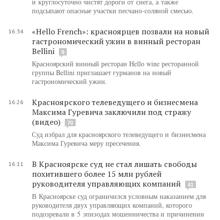
и круглосуточно чистят дороги от снега, а также
подсыпают опасные участки песчано-соляной смесью.
«Hello French»: красноярцев позвали на новый
16:34
гастрономический ужин в винный ресторан
Bellini
9
Красноярский винный ресторан Hello wine ресторанной
группы Bellini приглашает гурманов на новый
гастрономический ужин.
Красноярского телеведущего и бизнесмена
16:26
Максима Гуревича заключили под стражу
(видео)
70
Суд избрал для красноярского телеведущего и бизнесмена
Максима Гуревича меру пресечения.
В Красноярске суд не стал лишать свободы
16:11
похитившего более 15 млн рублей
руководителя управляющих компаний
41
В Красноярске суд ограничился условным наказанием для
руководителя двух управляющих компаний, которого
подозревали в 5 эпизодах мошенничества и причинении