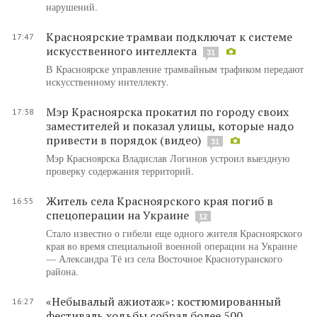
нарушений.
Красноярские трамваи подключат к системе
17:47
искусственного интеллекта
31
В Красноярске управление трамвайным трафиком передают
искусственному интеллекту.
Мэр Красноярска прокатил по городу своих
17:38
заместителей и показал улицы, которые надо
привести в порядок (видео)
31
Мэр Красноярска Владислав Логинов устроил выездную
проверку содержания территорий.
Житель села Красноярского края погиб в
16:55
спецоперации на Украине
12
Стало известно о гибели еще одного жителя Красноярского
края во время специальной военной операции на Украине
— Александра Тё из села Восточное Краснотуранского
района.
«Небывалый ажиотаж»: костюмированный
16:27
фестиваль ходьбы собрал более 500