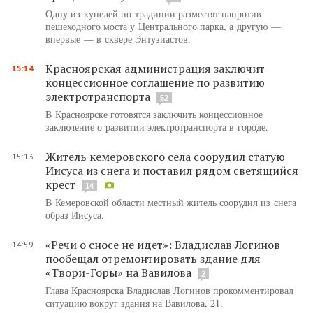
Одну из купелей по традиции разместят напротив
пешеходного моста у Центрального парка, а другую —
впервые — в сквере Энтузиастов.
Красноярская администрация заключит
15:14
концессионное соглашение по развитию
электротранспорта
52
В Красноярске готовятся заключить концессионное
заключение о развитии электротранспорта в городе.
Житель кемеровского села соорудил статую
15:13
Иисуса из снега и поставил рядом светящийся
крест
14
В Кемеровской области местный житель соорудил из снега
образ Иисуса.
«Речи о сносе не идет»: Владислав Логинов
14:59
пообещал отремонтировать здание для
«Твори-Горы» на Вавилова
2
Глава Красноярска Владислав Логинов прокомментировал
ситуацию вокруг здания на Вавилова, 21.