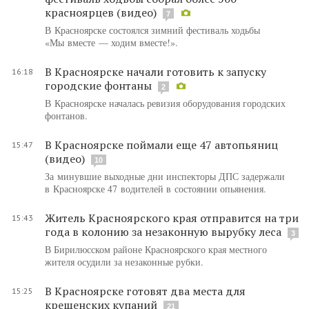
красноярцев (видео)
7
В Красноярске состоялся зимний фестиваль ходьбы
«Мы вместе — ходим вместе!».
В Красноярске начали готовить к запуску
16:18
городские фонтаны
2
В Красноярске началась ревизия оборудования городских
фонтанов.
В Красноярске поймали еще 47 автопьяниц
15:47
(видео)
10
За минувшие выходные дни инспекторы ДПС задержали
в Красноярске 47 водителей в состоянии опьянения.
Житель Красноярского края отправится на три
15:43
года в колонию за незаконную вырубку леса
3
В Бирилюсском районе Красноярского края местного
жителя осудили за незаконные рубки.
В Красноярске готовят два места для
15:25
крещенских купаний
21