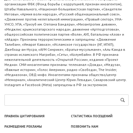
организации ФБК (Фонд борьбы с коррупцией, признан иноагентом),
Штабы Навального, «Национал-большевистская партия», «Свидетели
Иеговы», «Армия воли народа», «Русский общенациональный союз»,
«Движение против нелегальной иммиграции», «Правый сектор», УНА-
УНСО, УПА, «Тризуб им. Степана Бандеры», «Мизантропик дивижн»,
«Меджлис крымскотатарского народа», движение «Артподготовка»,
общероссийская политическая партия «Воля», АУЕ, батальоны «Азов» и
«Айдар». Признаны террористическими и запрещены: «Движение
Талибан», «Имарат Кавказ», «Исламское государство» (ИГ, ИГИЛ),
Джебхад-ан-Нусра, «АУМ Синрике», «Братья-мусульмане», «Аль-Каида в
странах исламского Магриба», «Сеть», «Колумбайн». В РФ признана
нежелательной деятельность «Открытой России», издания «Проект
Медиа». СМИ-иноагентами признаны: телеканал «Дождь», «Медуза»,
«Важные истории», «Голос Америки», радио «Свобода», The Insider,
«Медиазона», ОВД-инфо. Иноагентами признаны общество/центр
«Мемориал», «Аналитический Центр Юрия Левады», Сахаровский центр.
Instagram и Facebook (Metа) запрещены в РФ за экстремизм.
ПРАВИЛА ЦИТИРОВАНИЯ
СТАТИСТИКА ПОСЕЩЕНИЙ
РАЗМЕЩЕНИЕ РЕКЛАМЫ
ПОЗВОНИТЬ НАМ