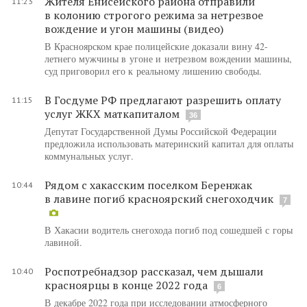
Жителя Енисейского района отправили
11:23
в колонию строгого режима за нетрезвое
вождение и угон машины (видео)
В Красноярском крае полицейские доказали вину 42-
летнего мужчины в угоне и нетрезвом вождении машины,
суд приговорил его к реальному лишению свободы.
В Госдуме РФ предлагают разрешить оплату
11:15
услуг ЖКХ маткапиталом
36
Депутат Государственной Думы Российской Федерации
предложила использовать материнский капитал для оплаты
коммунальных услуг.
Рядом с хакасским поселком Беренжак
10:44
в лавине погиб красноярский снегоходчик
7
В Хакасии водитель снегохода погиб под сошедшей с горы
лавиной.
Роспотребнадзор рассказал, чем дышали
10:40
красноярцы в конце 2022 года
6
В декабре 2022 года при исследовании атмосферного