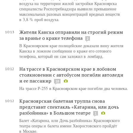
воздуха на территории жилой застройки Красноярска
специалисты Роспотребнадзора выявили превышение
максимальных разовых концентраций вредных веществ
в 3,8 % проб воздуха.
Жителя Канска отправили на строгий режим
10:13
за вранье о краже телефона
2
В Красноярском крае полицейские доказали вину жителя
Канска в ложном сообщении о краже его сотового
телефона, который он сам заложил в ломбард.
На трассе в Красноярском крае в лобовом
10:12
столкновении с автобусом погибли автоледи
и ее пассажир
18
На трассе Р-255 в Красноярском крае погибли два человека.
Красноярская балетная труппа снова
10:12
представит спектакль «Катарина, или дочь
разбойника» в Большом театре
1
Балет «Катарина, или Дочь разбойника» Красноярского
театра оперы и балета имени Хворостовского пройдёт
в Москве.