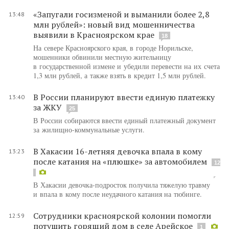
«Запугали госизменой и выманили более 2,8
13:48
млн рублей»: новый вид мошенничества
выявили в Красноярском крае
18
На севере Красноярского края, в городе Норильске,
мошенники обвинили местную жительницу
в государственной измене и убедили перевести на их счета
1,3 млн рублей, а также взять в кредит 1,5 млн рублей.
В России планируют ввести единую платежку
13:40
за ЖКУ
25
В России собираются ввести единый платежный документ
за жилищно-коммунальные услуги.
В Хакасии 16-летняя девочка впала в кому
13:23
после катания на «плюшке» за автомобилем
12
В Хакасии девочка-подросток получила тяжелую травму
и впала в кому после неудачного катания на тюбинге.
Сотрудники красноярской колонии помогли
12:59
потушить горящий дом в селе Арейское
1