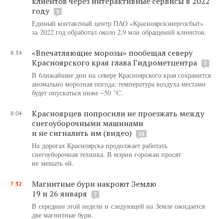
клиентов через интерактивные сервисы в 2022
году
3
Единый контактный центр ПАО «Красноярскэнергосбыт»
за 2022 год обработал около 2,9 млн обращений клиентов.
«Впечатляющие морозы» пообещал северу
8:34
Красноярского края глава Гидрометцентра
7
В ближайшие дни на севере Красноярского края сохранится
аномально морозная погода: температура воздуха местами
будет опускаться ниже −50 °C.
Красноярцев попросили не проезжать между
8:04
снегоуборочными машинами
и не сигналить им (видео)
14
На дорогах Красноярска продолжает работать
снегоуборочная техника. В мэрии горожан просят
не мешать ей.
Магнитные бури накроют Землю
7:32
19 и 26 января
7
В середине этой недели и следующей на Земле ожидается
две магнитные бури.