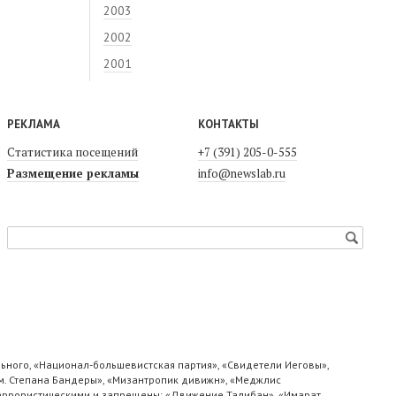
2003
2002
2001
РЕКЛАМА
КОНТАКТЫ
Статистика посещений
+7 (391) 205-0-555
Размещение рекламы
info@newslab.ru
ьного, «Национал-большевистская партия», «Свидетели Иеговы»,
м. Степана Бандеры», «Мизантропик дивижн», «Меджлис
 террористическими и запрещены: «Движение Талибан», «Имарат