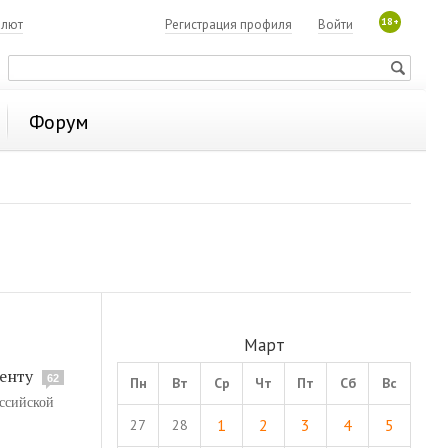
18+
алют
Регистрация профиля
Войти
Форум
Март
менту
62
Пн
Вт
Ср
Чт
Пт
Сб
Вс
оссийской
1
2
3
4
5
27
28