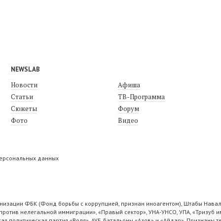
NEWSLAB
Новости
Афиша
Статьи
ТВ-Программа
Сюжеты
Форум
Фото
Видео
персональных данных
низации ФБК (Фонд борьбы с коррупцией, признан иноагентом), Штабы Навал
ротив нелегальной иммиграции», «Правый сектор», УНА-УНСО, УПА, «Тризуб и
ая политическая партия «Воля», АУЕ, батальоны «Азов» и «Айдар». Признаны