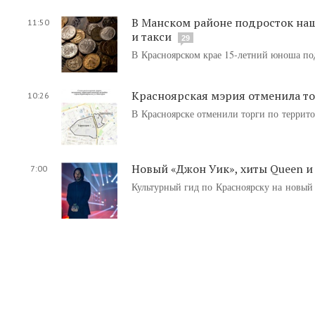
В Манском районе подросток наше
11:50
и такси
29
В Красноярском крае 15-летний юноша под
Красноярская мэрия отменила то
10:26
В Красноярске отменили торги по террит
Новый «Джон Уик», хиты Queen и 
7:00
Культурный гид по Красноярску на новый