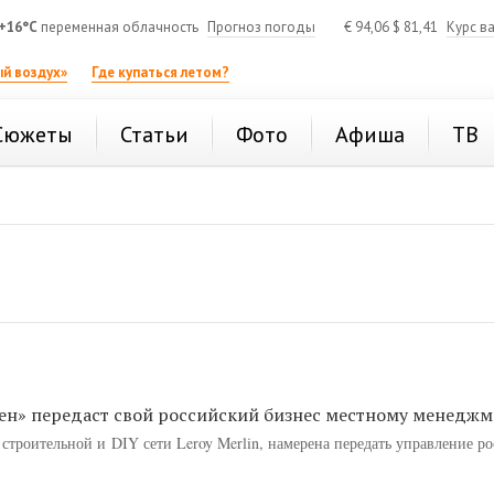
+16°C
переменная облачность
Прогноз погоды
€
94,06
$
81,41
Курс в
й воздух»
Где купаться летом?
Сюжеты
Статьи
Фото
Афиша
ТВ
ен» передаст свой российский бизнес местному менедж
строительной и DIY сети Leroy Merlin, намерена передать управление р