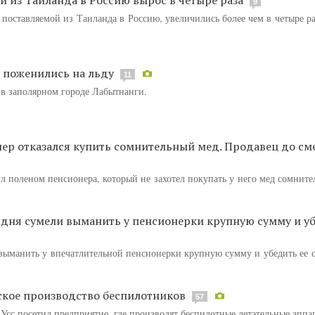
9
поставляемой из Таиланда в Россию, увеличились более чем в четыре ра
ы поженились на льду
11
в заполярном городе Лабытнанги.
ер отказался купить сомнительный мед. Продавец до см
 поленом пенсионера, который не захотел покупать у него мед сомните
 дня сумели выманить у пенсионерки крупную сумму и у
выманить у впечатлительной пенсионерки крупную сумму и убедить ее с
ское производство беспилотников
57
Усс посетил предприятие, где производят беспилотные летательные аппа