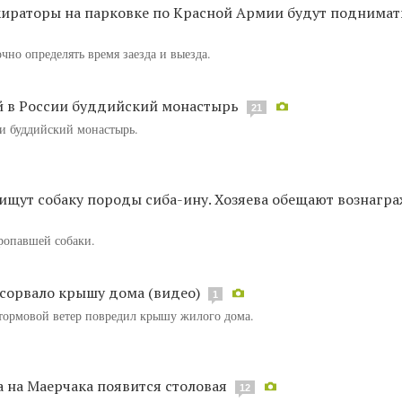
локираторы на парковке по Красной Армии будут поднимат
чно определять время заезда и выезда.
й в России буддийский монастырь
21
и буддийский монастырь.
 ищут собаку породы сиба-ину. Хозяева обещают вознагр
ропавшей собаки.
сорвало крышу дома (видео)
1
штормовой ветер повредил крышу жилого дома.
а на Маерчака появится столовая
12