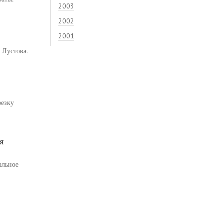
2003
2002
2001
 Лустова.
резку
я
альное