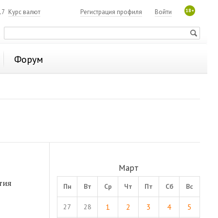
18+
17
Курс валют
Регистрация профиля
Войти
Форум
Март
тия
Пн
Вт
Ср
Чт
Пт
Сб
Вс
1
2
3
4
5
27
28