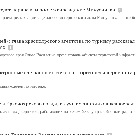
руют первое каменное жилое здание Минусинска
1
а проект реставрации еще одного исторического дома Минусинка — это 
й»: глава красноярского агентства по туризму рассказал
ях
1
оярского края Ольга Василенко презентовала объекты туристской инфраст
ктронные сделки по ипотеке на вторичном и первичном
лайн-сделок по ипотеке.
: в Красноярске наградили лучших дворников левобереж
 лучших дворников, работающих на левом берегу краевой столицы, то в
 из Таиланда в Россию вырос в четыре раза