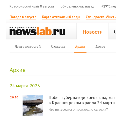
Красноярский край, 8 августа
обновлено: час назад
+19°C
пер
Погода в августе
Карта отключений воды
Спецпроект «Чисты
Новости
Лента новостей
Сюжеты
Архив
Досье
Архив
24 марта 2023
Побег губернаторского сына, ма
20:30
в Красноярском крае за 24 марта
Что интересного произошло сегодня?