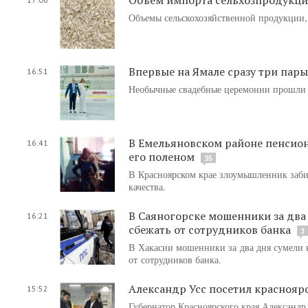
Объемы сельскохозяйственной продукции, 
Впервые на Ямале сразу три пар
16:51
Необычные свадебные церемонии прошли 
В Емельяновском районе пенсион
16:41
его поленом
35
В Красноярском крае злоумышленник забил
качества.
В Саяногорске мошенники за два
16:21
сбежать от сотрудников банка
3
В Хакасии мошенники за два дня сумели 
от сотрудников банка.
Александр Усс посетил краснояр
15:52
Губернатор Красноярского края Александр 