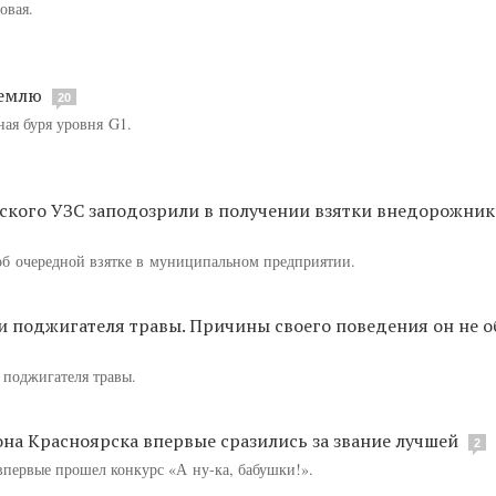
овая.
Землю
20
ная буря уровня G1.
кого УЗС заподозрили в получении взятки внедорожнико
об очередной взятке в муниципальном предприятии.
и поджигателя травы. Причины своего поведения он не 
 поджигателя травы.
на Красноярска впервые сразились за звание лучшей
2
первые прошел конкурс «А ну-ка, бабушки!».