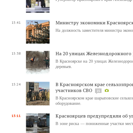
Министру экономики Красноярско
15:41
На должность заместителя министра эконо
На 20 улицах Железнодорожного 
15:38
В Красноярске на 20 улицах Железнодор
деревьев.
В Красноярском крае сельхозпро
15:24
участников СВО
15
В Красноярском крае шарыповские сельхо
оборудование.
Красноярцев предупредили об у
15:11
В зоне риска — пониженные участки мест