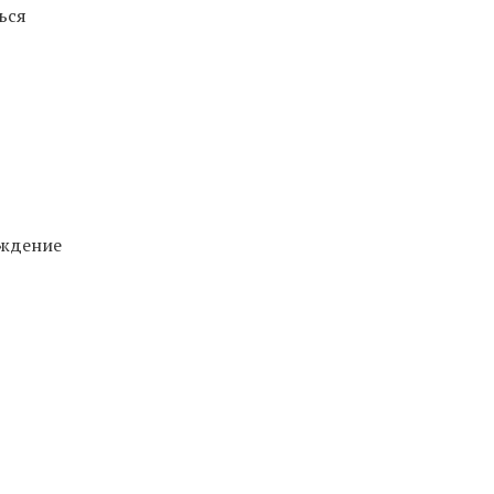
ься
аждение