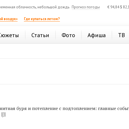
еменная облачность, небольшой дождь
Прогноз погоды
€
94,84
$
82,
й воздух»
Где купаться летом?
Сюжеты
Статьи
Фото
Афиша
ТВ
гнитная буря и потепление с подтоплением: главные собы
1