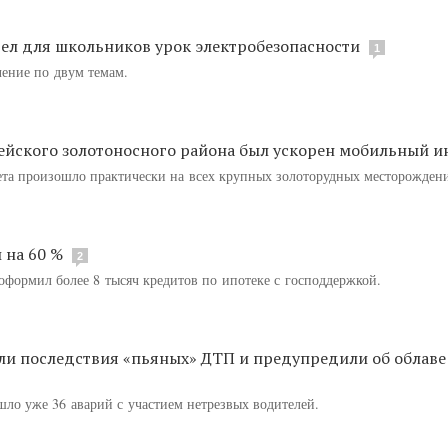
ел для школьников урок электробезопасности
1
ение по двум темам.
ейского золотоносного района был ускорен мобильный и
ета произошло практически на всех крупных золоторудных месторождени
 на 60 %
2
 оформил более 8 тысяч кредитов по ипотеке с господдержкой.
ли последствия «пьяных» ДТП и предупредили об облаве
шло уже 36 аварий с участием нетрезвых водителей.