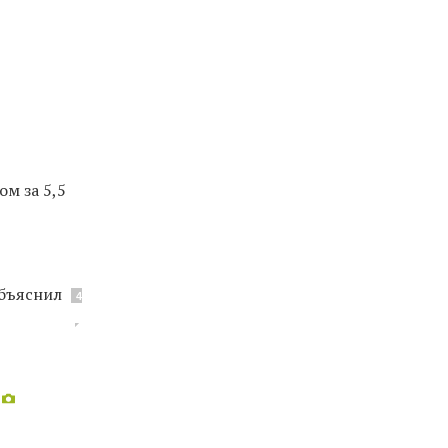
м за 5,5
объяснил
4