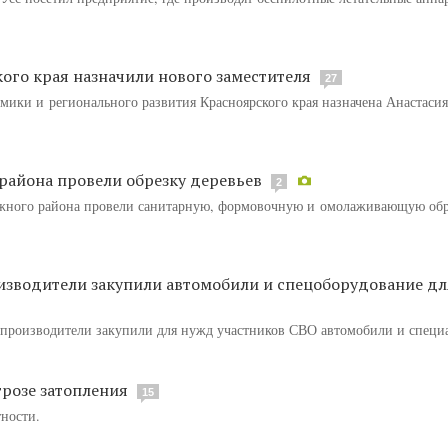
го края назначили нового заместителя
27
мики и регионального развития Красноярского края назначена Анастасия
района провели обрезку деревьев
2
ожного района провели санитарную, формовочную и омолаживающую об
изводители закупили автомобили и спецоборудование дл
зпроизводители закупили для нужд участников СВО автомобили и специ
грозе затопления
15
ности.