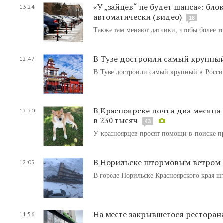
«У „зайцев“ не будет шанса»: б
13:24
автоматически (видео)
18
Также там меняют датчики, чтобы более то
В Туве достроили самый крупны
12:47
В Туве достроили самый крупный в Росси
В Красноярске почти два месяца
12:20
в 230 тысяч
43
У красноярцев просят помощи в поиске п
В Норильске штормовым ветром 
12:05
В городе Норильске Красноярского края 
На месте закрывшегося ресторан
11:56