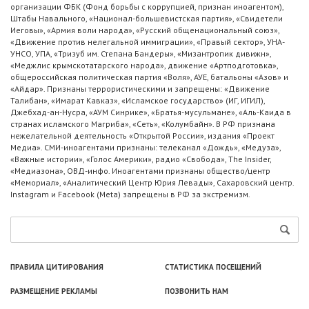
организации ФБК (Фонд борьбы с коррупцией, признан иноагентом),
Штабы Навального, «Национал-большевистская партия», «Свидетели
Иеговы», «Армия воли народа», «Русский общенациональный союз»,
«Движение против нелегальной иммиграции», «Правый сектор», УНА-
УНСО, УПА, «Тризуб им. Степана Бандеры», «Мизантропик дивижн»,
«Меджлис крымскотатарского народа», движение «Артподготовка»,
общероссийская политическая партия «Воля», АУЕ, батальоны «Азов» и
«Айдар». Признаны террористическими и запрещены: «Движение
Талибан», «Имарат Кавказ», «Исламское государство» (ИГ, ИГИЛ),
Джебхад-ан-Нусра, «АУМ Синрике», «Братья-мусульмане», «Аль-Каида в
странах исламского Магриба», «Сеть», «Колумбайн». В РФ признана
нежелательной деятельность «Открытой России», издания «Проект
Медиа». СМИ-иноагентами признаны: телеканал «Дождь», «Медуза»,
«Важные истории», «Голос Америки», радио «Свобода», The Insider,
«Медиазона», ОВД-инфо. Иноагентами признаны общество/центр
«Мемориал», «Аналитический Центр Юрия Левады», Сахаровский центр.
Instagram и Facebook (Metа) запрещены в РФ за экстремизм.
ПРАВИЛА ЦИТИРОВАНИЯ
СТАТИСТИКА ПОСЕЩЕНИЙ
РАЗМЕЩЕНИЕ РЕКЛАМЫ
ПОЗВОНИТЬ НАМ