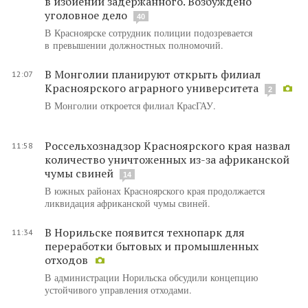
в избиении задержанного. Возбуждено
уголовное дело
40
В Красноярске сотрудник полиции подозревается
в превышении должностных полномочий.
В Монголии планируют открыть филиал
12:07
Красноярского аграрного университета
2
В Монголии откроется филиал КрасГАУ.
Россельхознадзор Красноярского края назвал
11:58
количество уничтоженных из-за африканской
чумы свиней
14
В южных районах Красноярского края продолжается
ликвидация африканской чумы свиней.
В Норильске появится технопарк для
11:34
переработки бытовых и промышленных
отходов
В администрации Норильска обсудили концепцию
устойчивого управления отходами.