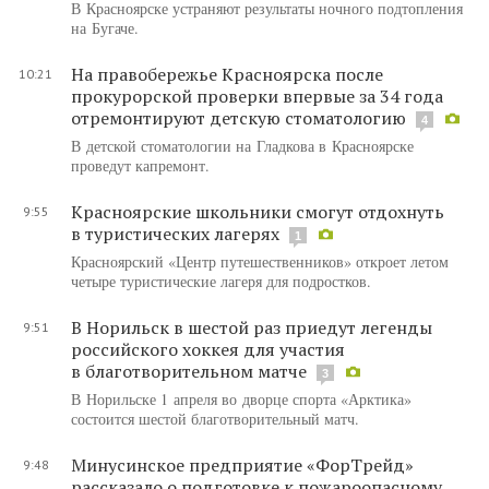
В Красноярске устраняют результаты ночного подтопления
на Бугаче.
На правобережье Красноярска после
10:21
прокурорской проверки впервые за 34 года
отремонтируют детскую стоматологию
4
В детской стоматологии на Гладкова в Красноярске
проведут капремонт.
Красноярские школьники смогут отдохнуть
9:55
в туристических лагерях
1
Красноярский «Цен​​тр путешественников» откроет летом
четыре туристические лагеря для подростков.
В Норильск в шестой раз приедут легенды
9:51
российского хоккея для участия
в благотворительном матче
3
В Норильске 1 апреля во дворце спорта «Арктика»
состоится шестой благотворительный матч.
Минусинское предприятие «ФорТрейд»
9:48
рассказало о подготовке к пожароопасному