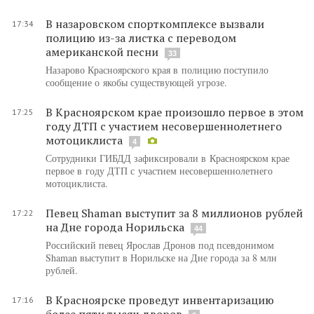
В назаровском спорткомплексе вызвали
17:34
полицию из-за листка с переводом
американской песни
33
Назарово Красноярского края в полицию поступило
сообщение о якобы существующей угрозе.
В Красноярском крае произошло первое в этом
17:25
году ДТП с участием несовершеннолетнего
мотоциклиста
4
Сотрудники ГИБДД зафиксировали в Красноярском крае
первое в году ДТП с участием несовершеннолетнего
мотоциклиста.
Певец Shaman выступит за 8 миллионов рублей
17:22
на Дне города Норильска
44
Российский певец Ярослав Дронов под псевдонимом
Shaman выступит в Норильске на Дне города за 8 млн
рублей.
В Красноярске проведут инвентаризацию
17:16
более пяти тысяч дворов