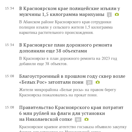
В Красноярском крае полицейские изъяли у
15:34
мужчины 1,5 килограмма марихуаны
1
В Абанском районе Красноярского края сотрудники
полиции изъяли у сельского жителя 1,5 килограмма
наркотика растительного происхождения.
В Красноярске план дорожного ремонта
15:34
дополнили еще 38 объектами
В Красноярске в план дорожного ремонта на 2023 год
добавили еще 38 объектов.
Благоустроенный в прошлом году сквер возле
15:08
«Белых Рос» затоптали пони
20
Жители микрорайона «Белые росы» на правом берегу
Красноярска пожаловались на прокат пони.
Правительство Красноярского края потратит
15:08
6 млн рублей на флаги для установки
на Николаевской сопке
90
Красноярское краевое агентство госзаказа объявило закупку
флагов для установки на Николаевской сопке.