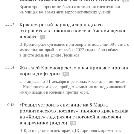
Красноярцев просят не бояться появления спецтехники
на улицах во время антитеррористических учений.
Красноярский наркодилер надолго
11:17
отправится в колонию после избиения щенка
в лифте
8
В Красноярске суд вынес приговор в отношении 30-летнего
мужчины, который в сентябре 2022 года избил собаку
в лифте дома на улице Лесников.
Жителей Красноярского края привьют против
11:16
кори и дифтерии
20
С 3 апреля по 31 декабря в регионах России, в том числе
в Красноярском крае, пройдет кампания по подчищающей
иммунизации населения против кори.
«Решил устроить спутнице на 8 Марта
10:42
романтическую поездку»: пьяного красноярца
на «Хонде» задержали с погоней и заковали
в наручники (видео)
10
В Красноярске инспекторам ДПС пришлось применить