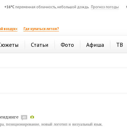
+16°C
переменная облачность, небольшой дождь
Прогноз погоды
й воздух»
Где купаться летом?
Сюжеты
Статьи
Фото
Афиша
ТВ
рендинге
40
ура, позиционирование, новый логотип и визуальный язык.