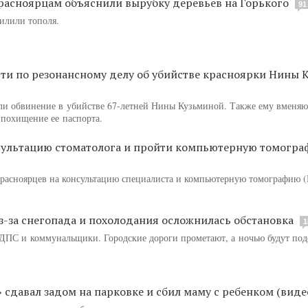
расноярцам объяснили вырубку деревьев на Горького
91
пилили тополя.
ти по резонансному делу об убийстве красноярки Нины 
ли обвинение в убийстве 67-летней Нины Кузьминой. Также ему вменяю
 похищение ее паспорта.
сультацию стоматолога и пройти компьютерную томограф
красноярцев на консультацию специалиста и компьютерную томографию (
з-за снегопада и похолодания осложнилась обстановка
1
 ДПС и коммунальщики. Городские дороги прометают, а ночью будут под
 сдавал задом на парковке и сбил маму с ребенком (виде