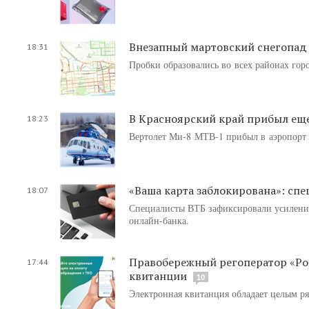
Внезапный мартовский снегопад 
18:31
Пробки образовались во всех районах горо
В Красноярский край прибыл ещ
18:23
Вертолет Ми-8 МТВ-1 прибыл в аэропорт п
«Ваша карта заблокирована»: сп
18:07
Специалисты ВТБ зафиксировали усиление
онлайн-банка.
Правобережный регоператор «Рос
17:44
квитанции
10
Электронная квитанция обладает целым р