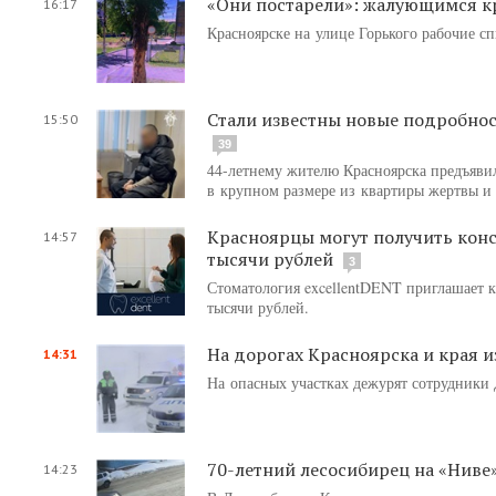
«Они постарели»: жалующимся к
16:17
Красноярске на улице Горького рабочие с
Стали известны новые подробнос
15:50
39
44-летнему жителю Красноярска предъяви
в крупном размере из квартиры жертвы и
Красноярцы могут получить кон
14:57
тысячи рублей
3
Стоматология excellentDENT приглашает 
тысячи рублей.
На дорогах Красноярска и края и
14:31
На опасных участках дежурят сотрудники
70-летний лесосибирец на «Ниве»
14:23