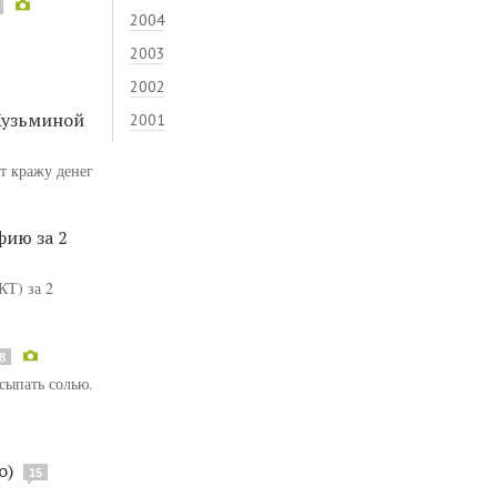
2004
2003
2002
Кузьминой
2001
т кражу денег
ию за 2
КТ) за 2
8
сыпать солью.
о)
15