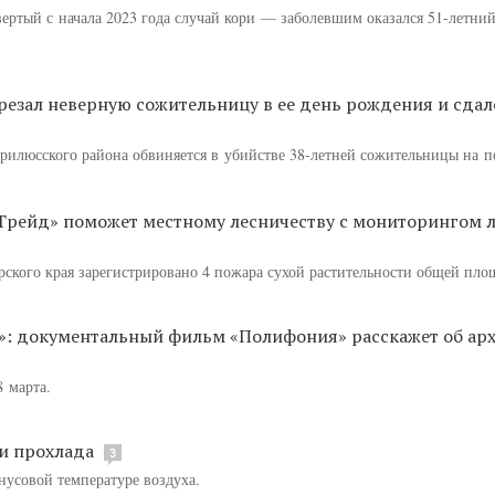
вертый с начала 2023 года случай кори — заболевшим оказался 51-летни
резал неверную сожительницу в ее день рождения и сдал
рилюсского района обвиняется в убийстве 38-летней сожительницы на п
рейд» поможет местному лесничеству с мониторингом 
рского края зарегистрировано 4 пожара сухой растительности общей площ
е»: документальный фильм «Полифония» расскажет об ар
 марта.
 и прохлада
3
нусовой температуре воздуха.