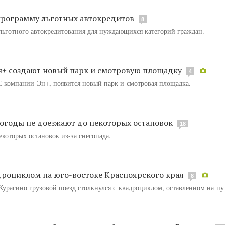
программу льготных автокредитов
8
ьготного автокредитования для нуждающихся категорий граждан.
н+ создают новый парк и смотровую площадку
4
С компании Эн+, появится новый парк и смотровая площадка.
погоды не доезжают до некоторых остановок
18
которых остановок из-за снегопада.
адроциклом на юго-востоке Красноярского края
8
Курагино грузовой поезд столкнулся с квадроциклом, оставленном на пу