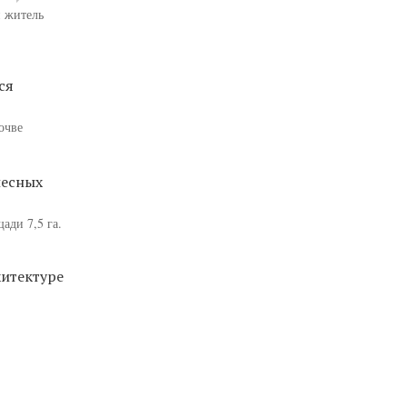
й житель
ся
очве
лесных
ади 7,5 га.
хитектуре