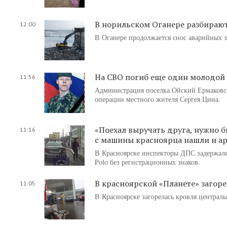
В норильском Оганере разбираю
12:00
В Оганере продолжается снос аварийных 
На СВО погиб еще один молодой
11:56
Администрация поселка Ойский Ермаковск
операции местного жителя Сергея Цина.
«Поехал выручать друга, нужно 
11:16
с машины красноярца нашли и ар
В Красноярске инспекторы ДПС задержали
Polo без регистрационных знаков.
В красноярской «Планете» загоре
11:05
В Красноярске загорелась кровля централь