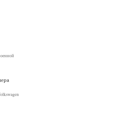
военной
мера
olkswagen