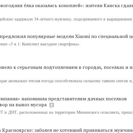
овогодняя ёлка оказалась коноплей»: жители Канска сда
ицейские задержали 34-летнего мужчину, подозреваемого в выращивании
 предложил популярные модели Xiaomi по специальной ц
ние «3 в 1: Комплект выгоднее смартфона».
вело к серьезным подтоплениям в городах, поселках и н
крае аномально теплая погода способствовала сильному таянию снегов и,
омпания» напомнила представителям дачных поселков
вор на вывоз мусора
8
СНТ и ДНТ, расположенных на территории Мининского сельсовета, приш
в Красноярске: заболел не хотевший прививаться мужчи