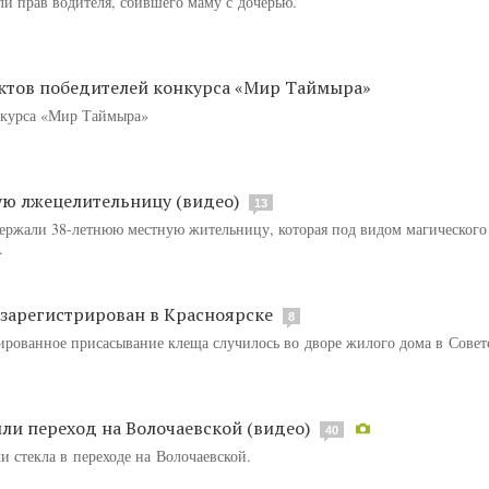
и прав водителя, сбившего маму с дочерью.
ктов победителей конкурса «Мир Таймыра»
нкурса «Мир Таймыра»
ую лжецелительницу (видео)
13
ержали 38-летнюю местную жительницу, которая под видом магического
.
зарегистрирован в Красноярске
8
ированное присасывание клеща случилось во дворе жилого дома в Совет
ли переход на Волочаевской (видео)
40
и стекла в переходе на Волочаевской.