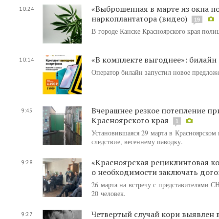
«Выброшенная в марте из окна н
10:24
наркоплантатора (видео)
19
В городе Канске Красноярского края пол
«В комплекте выгоднее»: билайн
10:14
Оператор билайн запустил новое предложе
Вчерашнее резкое потепление при
9:45
Красноярского края
1
Установившаяся 29 марта в Красноярском 
следствие, весеннему паводку.
«Красноярская рециклинговая к
9:28
о необходимости заключать дого
26 марта на встречу с представителями 
20 человек.
Четвертый случай кори выявлен 
9:27