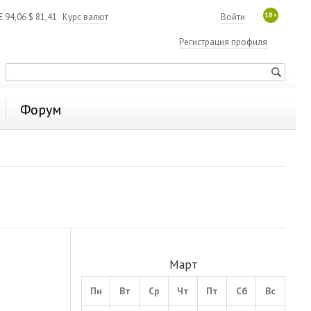
18+
€
94,06
$
81,41
Курс валют
Войти
Регистрация профиля
Форум
Март
Пн
Вт
Ср
Чт
Пт
Сб
Вс