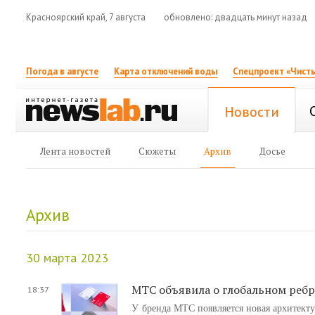
Красноярский край, 7 августа
обновлено: двадцать минут назад
Погода в августе
Карта отключений воды
Спецпроект «Чисты
Новости
Лента новостей
Сюжеты
Архив
Досье
Архив
30 марта 2023
МТС объявила о глобальном реб
18:37
У бренда МТС появляется новая архитект