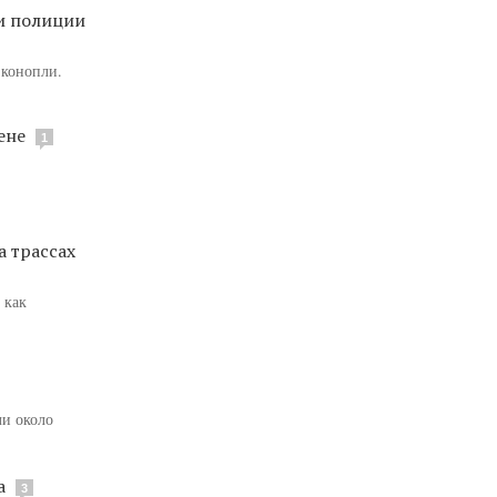
ли полиции
 конопли.
ене
1
а трассах
 как
ли около
на
3