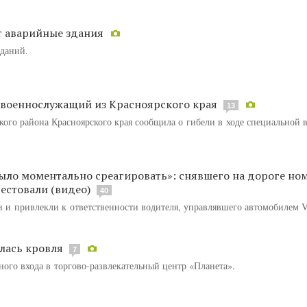
т аварийные здания
зданий.
 военнослужащий из Красноярского края
13
ого района Красноярского края сообщила о гибели в ходе специальной 
было моментально среагировать»: снявшего на дороге но
естовали (видео)
40
 и привлекли к ответственности водителя, управлявшего автомобилем V
лась кровля
7
ного входа в торгово-развлекательный центр «Планета».