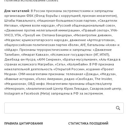
Политика использования cookies
Для читателей:
В России признаны экстремистскими и запрещены
организации ФБК (Фонд борьбы с коррупцией, признан иноагентом),
Штабы Навального, «Национал-большевистская партия», «Свидетели
Иеговы», «Армия воли народа», «Русский общенациональный союз»,
«Движение против нелегальной иммиграции», «Правый сектор», УНА-
УНСО, УПА, «Тризуб им. Степана Бандеры», «Мизантропик дивижн»,
«Меджлис крымскотатарского народа», движение «Артподготовка»,
общероссийская политическая партия «Воля», АУЕ, батальоны «Азов» и
«Айдар». Признаны террористическими и запрещены: «Движение
Талибан», «Имарат Кавказ», «Исламское государство» (ИГ, ИГИЛ),
Джебхад-ан-Нусра, «АУМ Синрике», «Братья-мусульмане», «Аль-Каида в
странах исламского Магриба», «Сеть», «Колумбайн». В РФ признана
нежелательной деятельность «Открытой России», издания «Проект
Медиа». СМИ-иноагентами признаны: телеканал «Дождь», «Медуза»,
«Важные истории», «Голос Америки», радио «Свобода», The Insider,
«Медиазона», ОВД-инфо. Иноагентами признаны общество/центр
«Мемориал», «Аналитический Центр Юрия Левады», Сахаровский центр.
Instagram и Facebook (Metа) запрещены в РФ за экстремизм.
ПРАВИЛА ЦИТИРОВАНИЯ
СТАТИСТИКА ПОСЕЩЕНИЙ