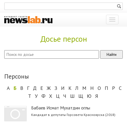
Показат
меню
Досье персон
Персоны
А
Б
В
Г
Д
Е
Ж
З
И
К
Л
М
Н
О
П
Р
С
Т
У
Ф
Х
Ц
Ч
Ш
Щ
Ю
Я
Бабаев Исмат Мухатдин оглы
Кандидат в депутаты Горсовета Красноярска (2018)