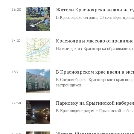
Жители Красноярска вышли на с
16:00
В Красноярске сегодня, 23 сентября, прош
Красноярцы массово отправились
14:02
На выездах из Красноярска образовались 
В Красноярском крае ввели в э
13:21
В Сосновоборске Красноярского края впер
застройщиков.
Парковку на Ярыгинской набереж
12:38
В Красноярске рядом с Ярыгинской набер
Житель Шарыпово угрожал матер
12:30