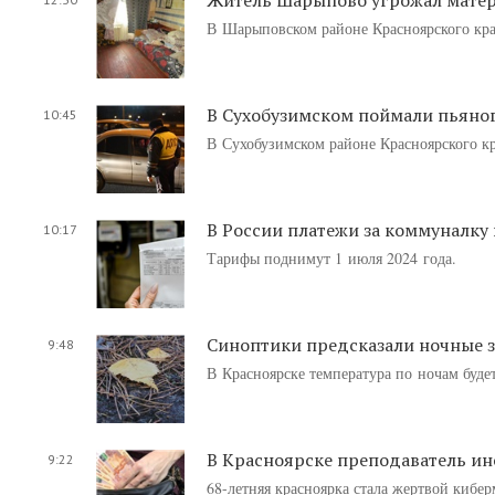
В Шарыповском районе Красноярского кра
В Сухобузимском поймали пьяног
10:45
В Сухобузимском районе Красноярского кр
В России платежи за коммуналку 
10:17
Тарифы поднимут 1 июля 2024 года.
Синоптики предсказали ночные з
9:48
В Красноярске температура по ночам будет 
В Красноярске преподаватель инс
9:22
68-летняя красноярка стала жертвой кибе