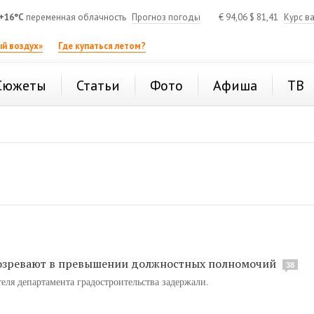
+16°C
переменная облачность
Прогноз погоды
€
94,06
$
81,41
Курс в
й воздух»
Где купаться летом?
Сюжеты
Статьи
Фото
Афиша
ТВ
озревают в превышении должностных полномочий
38
еля департамента градостроительства задержали.