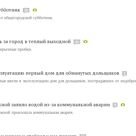
убботник
20
ел общегородской субботник.
 за город в теплый выходной
24
серьезные пробки.
ксплуатацию первый дом для обманутых дольщиков
2
вые ввели в эксплуатацию дом для дольщиков, пострадавших от недобро
ной залило водой из-за коммунальной аварии
9
ежной произошла коммунальная авария.
и ножом и отобрал у нее пенсию