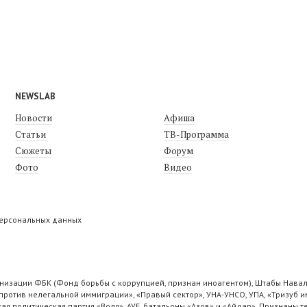
NEWSLAB
Новости
Афиша
Статьи
ТВ-Программа
Сюжеты
Форум
Фото
Видео
персональных данных
низации ФБК (Фонд борьбы с коррупцией, признан иноагентом), Штабы Навал
ротив нелегальной иммиграции», «Правый сектор», УНА-УНСО, УПА, «Тризуб и
ая политическая партия «Воля», АУЕ, батальоны «Азов» и «Айдар». Признаны