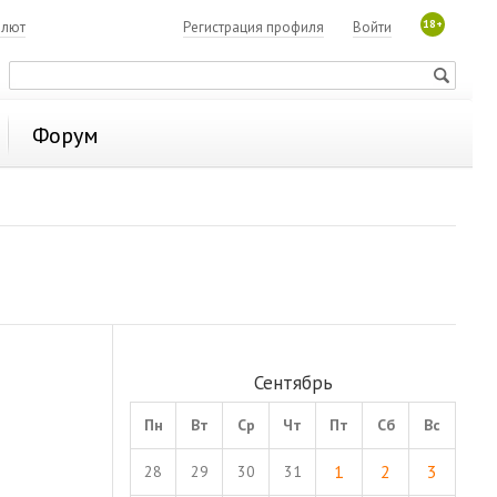
18+
алют
Регистрация профиля
Войти
Форум
Сентябрь
Пн
Вт
Ср
Чт
Пт
Сб
Вс
1
2
3
28
29
30
31