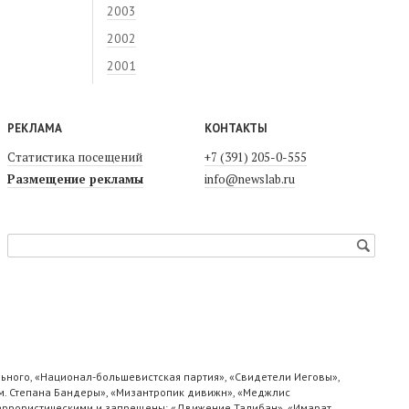
2003
2002
2001
РЕКЛАМА
КОНТАКТЫ
Статистика посещений
+7 (391) 205-0-555
Размещение рекламы
info@newslab.ru
ьного, «Национал-большевистская партия», «Свидетели Иеговы»,
м. Степана Бандеры», «Мизантропик дивижн», «Меджлис
 террористическими и запрещены: «Движение Талибан», «Имарат