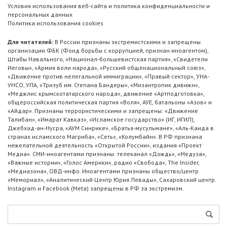
Условия использования веб-сайта и политика конфиденциальности и
персональных данных
Политика использования cookies
Для читателей:
В России признаны экстремистскими и запрещены
организации ФБК (Фонд борьбы с коррупцией, признан иноагентом),
Штабы Навального, «Национал-большевистская партия», «Свидетели
Иеговы», «Армия воли народа», «Русский общенациональный союз»,
«Движение против нелегальной иммиграции», «Правый сектор», УНА-
УНСО, УПА, «Тризуб им. Степана Бандеры», «Мизантропик дивижн»,
«Меджлис крымскотатарского народа», движение «Артподготовка»,
общероссийская политическая партия «Воля», АУЕ, батальоны «Азов» и
«Айдар». Признаны террористическими и запрещены: «Движение
Талибан», «Имарат Кавказ», «Исламское государство» (ИГ, ИГИЛ),
Джебхад-ан-Нусра, «АУМ Синрике», «Братья-мусульмане», «Аль-Каида в
странах исламского Магриба», «Сеть», «Колумбайн». В РФ признана
нежелательной деятельность «Открытой России», издания «Проект
Медиа». СМИ-иноагентами признаны: телеканал «Дождь», «Медуза»,
«Важные истории», «Голос Америки», радио «Свобода», The Insider,
«Медиазона», ОВД-инфо. Иноагентами признаны общество/центр
«Мемориал», «Аналитический Центр Юрия Левады», Сахаровский центр.
Instagram и Facebook (Metа) запрещены в РФ за экстремизм.