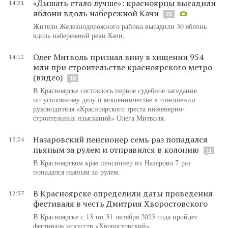
«Дышать стало лучше»: красноярцы высадили
14:21
яблони вдоль набережной Качи
25
Жители Железнодорожного района высадили 30 яблонь
вдоль набережной реки Качи.
Олег Митволь признал вину в хищении 954
14:12
млн при строительстве красноярского метро
(видео)
18
В Красноярске состоялось первое судебное заседание
по уголовному делу о мошенничестве в отношении
руководителя «Красноярского треста инженерно-
строительных изысканий» Олега Митволя.
Назаровский пенсионер семь раз попадался
13:24
пьяным за рулем и отправился в колонию
11
В Красноярском крае пенсионер из Назарово 7 раз
попадался пьяным за рулем.
В Красноярске определили даты проведения
12:37
фестиваля в честь Дмитрия Хворостовского
В Красноярске с 13 по 31 октября 2023 года пройдет
фестиваль искусств «Хворостовский».