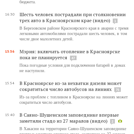
бюджета.
Шесть человек пострадали при столкновении
16:30
трех авто в Красноярском крае (видео)
1
В Березовском районе Красноярского края в аварии с тремя
легковыми автомобилями пострадали шесть человек, в том
числе двое малолетних детей.
Мэрия: включать отопление в Красноярске
15:56
пока не планируется
47
Пока погодные условия для подключения батарей в домах
не наступили.
В Красноярске из-за нехватки дизеля может
15:54
сократиться число автобусов на линиях
76
Из-за проблем с топливом в Красноярске на линиях может
сократиться число автобусов.
В Саяно-Шушенском заповеднике впервые
15:40
заметили стадо из 27 маралов (видео)
2
В Хакасии на территории Саяно-Шушенском заповеднике
впервые заметили крупное стадо, состоящее из 27 самцов