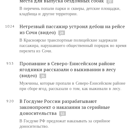
места для выпуска бездомных собак
22
В перечень попали парки и скверы, детские площадки,
кладбища и другие территории.
Нетрезвый пассажир устроил дебош на рейсе
10:24
из Сочи (видео)
28
В Красноярске транспортные полицейские задержали
пассажира, нарушавшего общественный порядок во время
перелета из Сочи.
Пропавшие в Северо-Енисейском районе
9:53
ягодники рассказали о выживании в лесу
(видео)
35
Мужчины, которые пропали в Северо-Енисейском районе
при сборе ягод, рассказали о том, как выживали в лесу.
В Госдуме России разрабатывают
9:20
законопроект о наказании за серийные
доносительства
53
В Госдуме РФ предложат наказывать за серийное
доносительство.